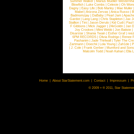
Summer Walker
|
Marius Mueller-Westernh
Blowfish
|
Luke Combs
|
Celeste
|
Oh Won
Dagny
|
Easy Life
|
Bob Marley
|
Mae Muller
Mabel
|
Arizona Zervas
|
Anica Russo
|
B
Badmomzjay
|
DaBaby
|
Pearl Jam
|
Apach
Gardot
|
Lang Lang
|
Chris Stapleton
|
Jax J
Stallion
|
Tini
|
Jason Derulo
|
Kid Cudi
|
Paul
F Gibbons
|
Mick Jagger
|
24kGoldn
|
Jan D
Joy Crookes
|
Mimi Webb
|
Jon Batiste
|
Disarstar
|
Shania Twain
|
Esther Graf
|
ree
6PM RECORDS
|
Olivia Rodrigo
|
Renee 
Pashanim
|
Jade Thirlwall
|
Tyler The Cre
Zartmann
|
Doechii
|
Lola Young
|
Zah1de
|
P
|
J. Cole
|
Frank Gerber
|
Mumford and Sons
Malcolm Todd
|
Noah Kahan
|
Ella 
Home
|
About StarStatement.com
|
Contact
|
Impressum
|
P
© 2009 + ® 2011, Star Statemen