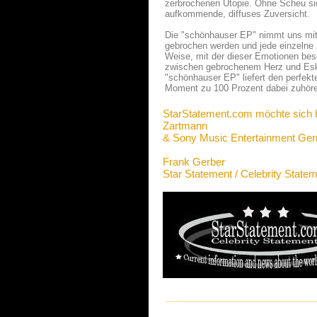
zerbrochenen Utopie. Ohne Scheu sic
aufkommende, diffuses Zuversicht.
Die "schönhauser EP" nimmt uns mit 
gebrochen werden und jede einzelne Z
Weise, mit der dieser Emotionen besc
zwischen gebrochenem Herz und Eska
"schönhauser EP" liefert den perfek
Moment zu 100 Prozent dabei zuhör
StarStatement.com möchte sich 
Zartmann
& Sony Music Entertainment G
Frank Gerber
Star Statement / Celebrity State