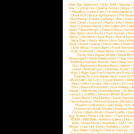
New Star Statement:
Taylor Swift
|
Sabrina C
Rae
|
Central Cee
|
Selena Gomez
|
Raye
|
T
|
Metallica
|
Celine Dion
|
Christina Aguilera
Charli XCX
|
Bruce Springsteen
|
The Beatl
Rosenberg
|
Frauke Ludowig
|
Vitas
|
Frida
Nick Carter
|
Lucenzo
|
Pigeon John
|
Kimbr
Aida
|
Christine Mayer
|
Not Called Jinx
|
Ma
Andre Tannenberger
|
Edward Maya
|
Kersti
Alex Velea
|
Ava Rocks
|
Youn Sunnah
|
Nev
MissLi
|
Shonlock
|
Tara Priya
|
Sick of Sara
Silvia Dias
|
Henry Maske
|
Ava Takes A Wa
Beck
|
Annett Louisan
|
Devin Miles
|
Selah 
Liebe Minou
|
Guano Apes
|
Frank Ramond
Andy Grammer
|
Jamie Woon
|
Imany
|
Cat
Ziynet Sali
|
Jaguar Wright
|
Diane Birc
Beauregard
|
Olivia NewtonJohn
|
Tarja Tur
Redfield
|
Andreas Bourani
|
Miss Baby Sol
Slot
|
Rasheeda
|
Kristina Maria
|
Valerie
|
Lazee
|
Android Lust
|
Johannes Strate
|
T
Boys
|
Right Said Fred
|
Harris and Ford
|
N
Yolanda Be Cool
|
Adrian Sina
|
Lord Of T
McDonald
|
Ida Corr
|
Crystal Waters
|
Medi
Mess
|
Mike Candys
|
Alex Clare
|
DJ Lord
Toka
|
Mauro Perucchetti
|
Jack Holiday
|
A
Hewitt
|
Little Boots
|
Katzenjammer
|
Of Mon
Lashes
|
Graffiti6
|
Gerard
|
Miriam Bryant
|
Cherri Bomb
|
Mia Martina
|
Sarah Hackett
Cierra Ramirez
|
Richard Durand
|
Michael C
Howard
|
Dolcenera
|
Jake Bugg
|
Kris 
Devecerski
|
A Life Divided
|
Ramona Rots
Chevin
|
Ntjam Rosie
|
Flavia Coelho
|
San
Iggy Azalea
|
Nena
|
Olly Murs
|
Toya DeLaz
MSMR
|
Wild Belle
|
Anthony Callea
|
Zibbz
Aplin
|
Jonas Myrin
|
Youthkills
|
ZAZ
|
The 
Berger
|
Last Like Deep
|
Kodaline
|
Lorde
|
|
Ace Wilder
|
Eklipse
|
Sharon Doorson
|
C
Star And Dagger
|
Stephanie Neigel
|
Megal