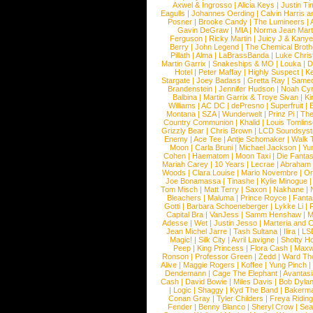
Axwel & Ingrosso
|
Alicia Keys
|
Justin Ti
Eagulls
|
Johannes Oerding
|
Calvin Harris 
Posner
|
Brooke Candy
|
The Lumineers
|
Gavin DeGraw
|
MIA
|
Norma Jean Mart
Ferguson
|
Ricky Martin
|
Juicy J & Kany
Berry
|
John Legend
|
The Chemical Broth
Pillath
|
Alma
|
LaBrassBanda
|
Luke Chris
Martin Garrix
|
Snakeships & MO
|
Louka
|
D
Hotel
|
Peter Maffay
|
Highly Suspect
|
K
Stargate
|
Joey Badass
|
Gretta Ray
|
Samed
Brandenstein
|
Jennifer Hudson
|
Noah Cy
Balbina
|
Martin Garrix & Troye Sivan
|
Ki
Williams
|
AC DC
|
dePresno
|
Superfruit
|
Montana
|
SZA
|
Wunderwelt
|
Prinz Pi
|
The
Country Communion
|
Khalid
|
Louis Tomlin
Grizzly Bear
|
Chris Brown
|
LCD Soundsys
Enemy
|
Ace Tee
|
Antje Schomaker
|
Walk 
Moon
|
Carla Bruni
|
Michael Jackson
|
Yu
Cohen
|
Haematom
|
Moon Taxi
|
Die Fantas
Mariah Carey
|
10 Years
|
Lecrae
|
Abraham
Woods
|
Clara Louise
|
Mario Novembre
|
Or
Joe Bonamassa
|
Tinashe
|
Kylie Minogue
Tom Misch
|
Matt Terry
|
Saxon
|
Nakhane
|
Bleachers
|
Maluma
|
Prince Royce
|
Fanta
Gotti
|
Barbara Schoeneberger
|
Lykke Li
|
Capital Bra
|
VanJess
|
Samm Henshaw
|
M
Adesse
|
Wet
|
Justin Jesso
|
Marteria and 
Jean Michel Jarre
|
Tash Sultana
|
Ilira
|
LS
Magic!
|
Silk City
|
Avril Lavigne
|
Shotty H
Peep
|
King Princess
|
Flora Cash
|
Maxw
Ronson
|
Professor Green
|
Zedd
|
Ward T
Alive
|
Maggie Rogers
|
Koffee
|
Yung Pinch
Dendemann
|
Cage The Elephant
|
Avantas
Cash
|
David Bowie
|
Miles Davis
|
Bob Dyla
|
Logic
|
Shaggy
|
Kyd The Band
|
Bakerm
Conan Gray
|
Tyler Childers
|
Freya Ridin
Fender
|
Benny Blanco
|
Sheryl Crow
|
Sea