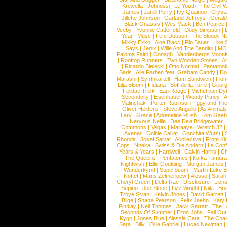
Krewella
|
Johnossi
|
Le Youth
|
The Civil 
James
|
Jarell Perry
|
Ivy Quainoo
|
Crysta
Jillette Johnson
|
Garland Jeffreys
|
Gerald
Black Onassis
|
Wes Mack
|
Ben Pearce
Veeby
|
Yvonne Catterfeld
|
Cody Simpson
|
Year
|
Muse
|
Fefe Dobson
|
The Bloody N
Mikky Ekko
|
Aloe Blacc
|
Flo Bauer
|
Like
Says
|
Jenix
|
Wille And The Bandits
|
MO
Paloma Faith
|
Oonagh
|
Vandenbergs Moon
|
Rooftop Runners
|
Two Wooden Stones
|
A
|
Ricardo Bielecki
|
Otto Normal
|
Pentatoni
Saris
|
Alle Farben feat. Graham Candy
|
Do
Marashi
|
Synthkartell
|
Ham Sandwich
|
Fio
Lilja Bloom
|
Indiana
|
Sofi de la Torre
|
Georg
Felidae Trick
|
Eau Rouge
|
Michel van Dy
Secondcity
|
Eisenhauer
|
Woody Pitney
|
A
Malinchak
|
Porter Robinson
|
Iggy and Th
Oliver Heldens
|
Steve Angello
|
As Animal
Lary
|
Grace
|
Adrenaline Rush
|
Tom Gaeb
Nervous Nellie
|
Dee Dee Bridgewater
|
Commons
|
Vegas
|
Maraaya
|
Wretch 32
Avener
|
Colbie Caillat
|
Conchita Wurst
|
Rhonda
|
Josef Salvat
|
Acollective
|
From Ki
Cops
|
Nneka
|
Swiss & Die Andern
|
La Conf
Years & Years
|
Hardwell
|
Calvin Harris
|
Ch
The Queens
|
Pentatones
|
Kafka Tamura
Nightwish
|
Ellie Goulding
|
Morgan James
Wunderkynd
|
SuperScum
|
Martin Luke 
Nottet
|
Mans Zelmerloew
|
Alesso
|
Sarah
Cheryl Green
|
Delta Rae
|
Disclosure
|
Lion
Supino
|
Joe Stone
|
Lizz Wright
|
Niila
|
Br
Troye Sivan
|
Kelvin Jones
|
David Garrett
Blige
|
Shana Pearson
|
Felix Jaehn
|
Katy 
Findlay
|
Neil Thomas
|
Jack Garratt
|
The L
Seconds Of Summer
|
Elton John
|
Fall Ou
Kygo
|
Jonas Blue
|
Alessia Cara
|
The Cha
Sara
|
Billy
|
Ollie Gabriel
|
Lucas Newman