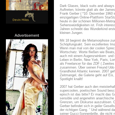
Dark Glases, black suits and always
Auftreten, könnte glatt als der Jam
Frank Gerber ( *10. Dezember 1960 in
einzigartigen Online-Plattform Star
heute in der schönen Millionen-Metro
Sehenswürdigkeiten ist. Früh interess
Jahren schreibt das Wunderkind erst
kleinen Jungen.
Advertisement
Mit 18 beginnt die Metamorphose zur 
Schöpfungsakt. Sein exzellentes Imag
Wenn man mal von der coolen Sprech-
Wortschatz. Worte fließen wie Beats,
auch mit einem Augenzwinkern und s
Leben in Berlin, New York, Paris, L
als Freelancer für das ZDF ( Zweites
zusammen. Über seinen Freund Udo Li
Grandhotel Atlantic kennen. 2007 geht
Zeitmangel, die Galerie geht auf Eis
Spotlight knallt!
2007 hat Gerber auch den meisterha
supercoolen, poetischen Sound besch
episch ist das bitte? Er macht das Ga
sensible und angenehm anarchische 
Grenzen, um Diskurse auszulösen. C
Gerber befindet sich in geiler Gesell
der richtigen Gang. “ Und während da
seiner Gucci-Sonnenbrille, die nicht 