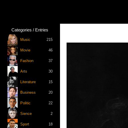
Categories / Entries
Music
215
Movie
46
Fashion
37
Arts
30
Literature
15
Business
20
Politic
22
Sience
2
Sport
18