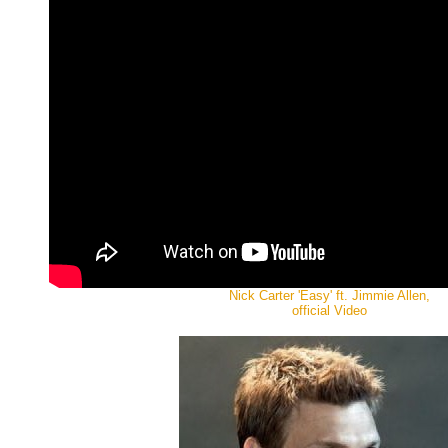
Nick Carter 'Easy' ft. Jimmie Allen,
official Video