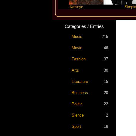
ylor Swift
Katseye
Skepta
Categories / Entries
Music
215
Movie
46
Fashion
37
Arts
30
Literature
15
Business
20
Politic
22
Sience
2
Sport
18