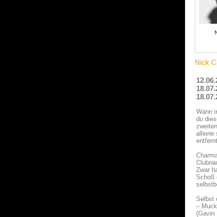
Nick Ca
12.06.
18.07.
18.07.
Wann i
du dies
zweiten
alleine
entfern
Charman
Clubnac
Zwar ha
Schoß g
selbstb
Selbst 
– Mucka
(Gavin 