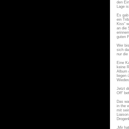
den Ein
Lage is
Es gab 
ein Tri
Kiss“ 
an die 
erinner
guten P
Wer bis
sich da
nur die
Eine Ka
keine R
Album g
liegen 
Wiedera
Jetzt d
Off“ be
Das war
in the 
mit sei
Liaison
Drogen
„Mir ha