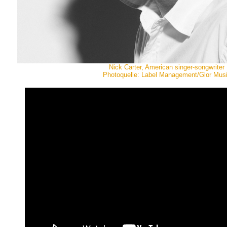
Nick Carter, American singer-songwriter
Photoquelle: Label Management/Glor Mus