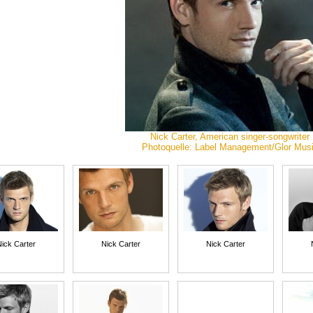
Nick Carter, American singer-songwriter
Photoquelle: Label Management/Glor Mus
Nick Carter
Nick Carter
Nick Carter