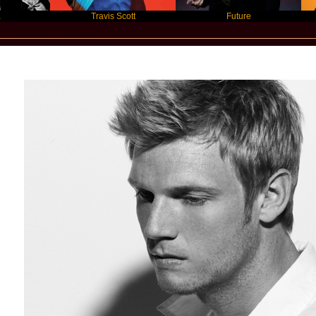
Travis Scott
Future
S
Star Statement International / Nick Car