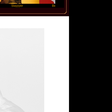
layyyer
Benny Blanco
Ariana Grande
ter