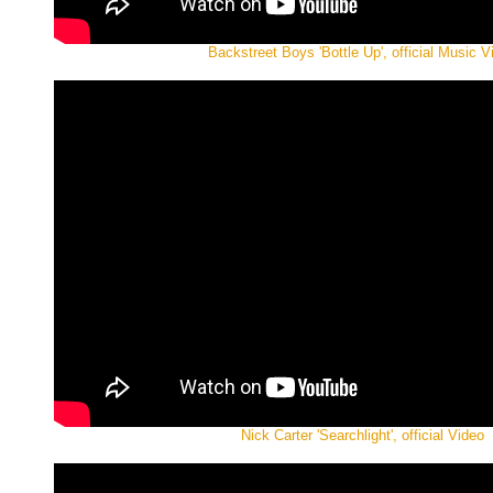
Backstreet Boys 'Bottle Up', official Music V
Nick Carter 'Searchlight', official Video