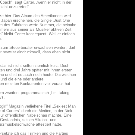
oach“, sagt Carter, „wenn er nicht in der
icht anzutreten“.
 wie hier. Das Album des Amerikaners wird –
 Japan erscheinen, die Single „Just One
dem des Zuhörens werte Nummer, die beinahe
 mehr aus seiner als Musiker aktiven Zeit
 bleibt Carter konsequent: Weil er einfach
n.
 zum Steuerberater erwachsen werden, darf
r beweist eindrucksvoll, dass eben nicht
as ist nicht selten ziemlich kurz. Doch
en und drei Jahre später mit ihrem ersten
imme und ist es auch noch heute. Dazwischen
 und die eine oder andere
en meisten Konkurrenten viel voraus hat.
nem zweiten, programmatisch „I’m Taking
ys.
irl“ Magazin verliehene Titel „Sexiest Man
 of Carters“ durch die Medien, in der Nick
 zur öffentlichen Nabelschau machte. Eine
s Geständnis, seinen Alkohol- und
rzmuskelschwäche attestiert hatte.
ersetzte ich das Trinken und die Parties