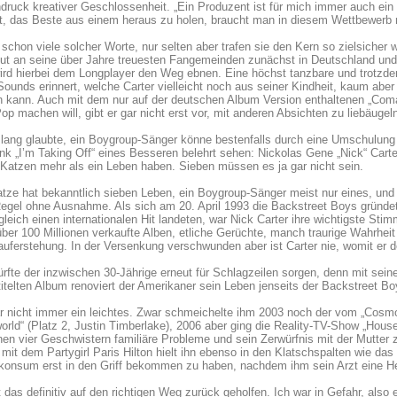
druck kreativer Geschlossenheit. „Ein Produzent ist für mich immer auch ein C
t, das Beste aus einem heraus zu holen, braucht man in diesem Wettbewerb n
schon viele solcher Worte, nur selten aber trafen sie den Kern so zielsicher
but an seine über Jahre treuesten Fangemeinden zunächst in Deutschland und
wird hierbei dem Longplayer den Weg ebnen. Eine höchst tanzbare und trotz
Sounds erinnert, welche Carter vielleicht noch aus seiner Kindheit, kaum aber
n kann. Auch mit dem nur auf der deutschen Album Version enthaltenen „Coma“
op machen will, gibt er gar nicht erst vor, mit anderen Absichten zu liebäugel
lang glaubte, ein Boygroup-Sänger könne bestenfalls durch eine Umschulung
nk „I’m Taking Off“ eines Besseren belehrt sehen: Nickolas Gene „Nick“ Carte
 Katzen mehr als ein Leben haben. Sieben müssen es ja gar nicht sein.
tze hat bekanntlich sieben Leben, ein Boygroup-Sänger meist nur eines, und d
egel ohne Ausnahme. Als sich am 20. April 1993 die Backstreet Boys gründet
leich einen internationalen Hit landeten, war Nick Carter ihre wichtigste St
über 100 Millionen verkaufte Alben, etliche Gerüchte, manch traurige Wahrheit
uferstehung. In der Versenkung verschwunden aber ist Carter nie, womit er d
ürfte der inzwischen 30-Jährige erneut für Schlagzeilen sorgen, denn mit sei
titelten Album renoviert der Amerikaner sein Leben jenseits der Backstreet Bo
 nicht immer ein leichtes. Zwar schmeichelte ihm 2003 noch der vom „Cosmog
world“ (Platz 2, Justin Timberlake), 2006 aber ging die Reality-TV-Show „House
nen vier Geschwistern familiäre Probleme und sein Zerwürfnis mit der Mutter
 mit dem Partygirl Paris Hilton hielt ihn ebenso in den Klatschspalten wie da
konsum erst in den Griff bekommen zu haben, nachdem ihm sein Arzt eine He
t das definitiv auf den richtigen Weg zurück geholfen. Ich war in Gefahr, also 