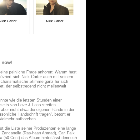
Nick Carter
Nick Carter
t now!
eine peinliche Frage anhören: Warum hast
növriert sich Nick Carter auch mit seinem
ne charismatische Stimme ganz für sich
et, der selbstredend nicht meilenweit
nnte wie die letzten Stunden einer
seits von Love & Loss streifen.
b aber nicht etwa die eigenen Hände in den
sönliche Handschrift tragen“, betont er
vielmehr aufhorchen.
ist die Liste seiner Produzenten eine lange
 Zancanella (Ras-haan Ahmad), Carl Falk
a (50 Cent) das Album hinterlässt dennoch