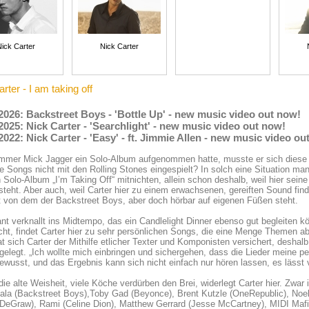
Nick Carter
Nick Carter
rter - I am taking off
2026: Backstreet Boys - 'Bottle Up' - new music video out now!
2025: Nick Carter - 'Searchlight' - new music video out now!
2022: Nick Carter - 'Easy' - ft. Jimmie Allen - new music video ou
mmer Mick Jagger ein Solo-Album aufgenommen hatte, musste er sich diese 
e Songs nicht mit den Rolling Stones eingespielt? In solch eine Situation ma
 Solo-Album „I’m Taking Off“ mitnichten, allein schon deshalb, weil hier sei
 steht. Aber auch, weil Carter hier zu einem erwachsenen, gereiften Sound find
t von dem der Backstreet Boys, aber doch hörbar auf eigenen Füßen steht.
t verknallt ins Midtempo, das ein Candlelight Dinner ebenso gut begleiten kö
ht, findet Carter hier zu sehr persönlichen Songs, die eine Menge Themen ab
t sich Carter der Mithilfe etlicher Texter und Komponisten versichert, deshal
elegt. „Ich wollte mich einbringen und sichergehen, dass die Lieder meine per
ewusst, und das Ergebnis kann sich nicht einfach nur hören lassen, es lässt 
die alte Weisheit, viele Köche verdürben den Brei, widerlegt Carter hier. Zwar 
la (Backstreet Boys),Toby Gad (Beyonce), Brent Kutzle (OneRepublic), Noel
DeGraw), Rami (Celine Dion), Matthew Gerrard (Jesse McCartney), MIDI Mafi