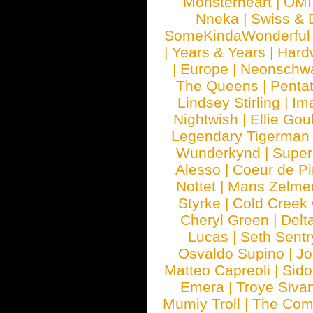
Monsterheart
|
OMI
Nneka
|
Swiss & 
SomeKindaWonderful
|
Years & Years
|
Hard
|
Europe
|
Neonschw
The Queens
|
Penta
Lindsey Stirling
|
Im
Nightwish
|
Ellie Gou
Legendary Tigerman
Wunderkynd
|
Supe
Alesso
|
Coeur de Pi
Nottet
|
Mans Zelme
Styrke
|
Cold Creek
Cheryl Green
|
Delt
Lucas
|
Seth Sentr
Osvaldo Supino
|
Jo
Matteo Capreoli
|
Sido
Emera
|
Troye Siva
Mumiy Troll
|
The Com