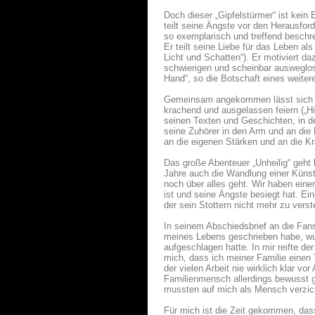
Doch dieser „Gipfelstürmer“ ist kein 
teilt seine Ängste vor den Herausfo
so exemplarisch und treffend beschr
Er teilt seine Liebe für das Leben 
Licht und Schatten“). Er motiviert da
schwierigen und scheinbar ausweglose
Hand“, so die Botschaft eines weiter
Gemeinsam angekommen lässt sich le
krachend und ausgelassen feiern („Hin
seinen Texten und Geschichten, in den
seine Zuhörer in den Arm und an die
an die eigenen Stärken und an die Kra
Das große Abenteuer „Unheilig“ geht 
Jahre auch die Wandlung einer Künstl
noch über alles geht. Wir haben eine
ist und seine Ängste besiegt hat. Ei
der sein Stottern nicht mehr zu vers
In seinem Abschiedsbrief an die Fans
meines Lebens geschrieben habe, wur
aufgeschlagen hatte. In mir reifte d
mich, dass ich meiner Familie einen 
der vielen Arbeit nie wirklich klar vo
Familienmensch allerdings bewusst g
mussten auf mich als Mensch verzic
Für mich ist die Zeit gekommen, da