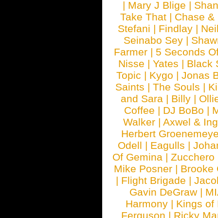
|
Mary J Blige
|
Shan
Take That
|
Chase & 
Stefani
|
Findlay
|
Nei
Seinabo Sey
|
Shaw
Farmer
|
5 Seconds O
Nisse
|
Yates
|
Black 
Topic
|
Kygo
|
Jonas B
Saints
|
The Souls
|
Ki
and Sara
|
Billy
|
Olli
Coffee
|
DJ BoBo
|
M
Walker
|
Axwel & In
Herbert Groenemeye
Odell
|
Eagulls
|
Joha
Of Gemina
|
Zucchero
Mike Posner
|
Brooke
|
Flight Brigade
|
Jaco
Gavin DeGraw
|
MI
Harmony
|
Kings of
Ferguson
|
Ricky Mar