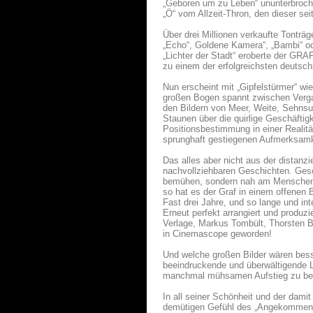
„Geboren um zu Leben“ ununterbroch
„Ö“ vom Allzeit-Thron, den dieser sei
Über drei Millionen verkaufte Tonträ
„Echo“, Goldene Kamera“, „Bambi“ od
„Lichter der Stadt“ eroberte der GRA
zu einem der erfolgreichsten deutsc
Nun erscheint mit „Gipfelstürmer“ w
großen Bogen spannt zwischen Vergan
den Bildern von Meer, Weite, Sehnsuc
Staunen über die quirlige Geschäftig
Positionsbestimmung in einer Realität
sprunghaft gestiegenen Aufmerksamke
Das alles aber nicht aus der distanz
nachvollziehbaren Geschichten. Gesc
bemühen, sondern nah am Menschen si
so hat es der Graf in einem offenen
Fast drei Jahre, und so lange und in
Erneut perfekt arrangiert und produ
Verlage, Markus Tombült, Thorsten 
in Cinemascope geworden!
Und welche großen Bilder wären besse
beeindruckende und überwältigende L
manchmal mühsamen Aufstieg zu besc
In all seiner Schönheit und der dam
demütigen Gefühl des „Angekommen“ 