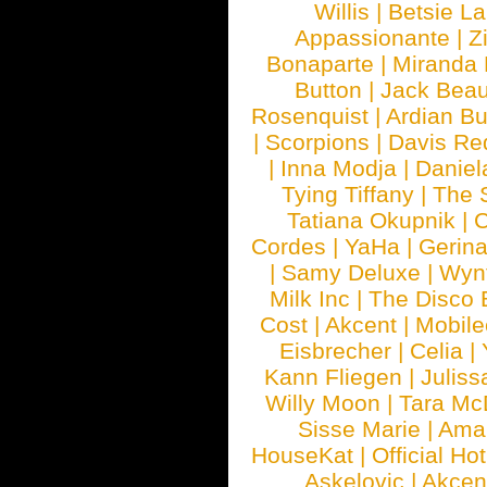
Willis
|
Betsie La
Appassionante
|
Z
Bonaparte
|
Miranda
Button
|
Jack Beau
Rosenquist
|
Ardian Bu
|
Scorpions
|
Davis Red
|
Inna Modja
|
Daniel
Tying Tiffany
|
The 
Tatiana Okupnik
|
C
Cordes
|
YaHa
|
Gerin
|
Samy Deluxe
|
Wyn
Milk Inc
|
The Disco 
Cost
|
Akcent
|
Mobile
Eisbrecher
|
Celia
|
Kann Fliegen
|
Juliss
Willy Moon
|
Tara Mc
Sisse Marie
|
Ama
HouseKat
|
Official Ho
Askelovic
|
Akcen