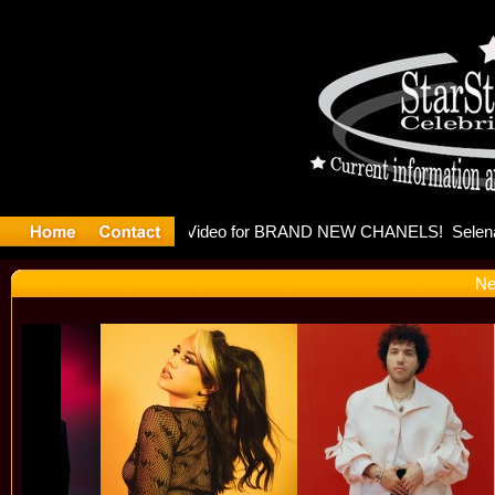
leases mus
Ne