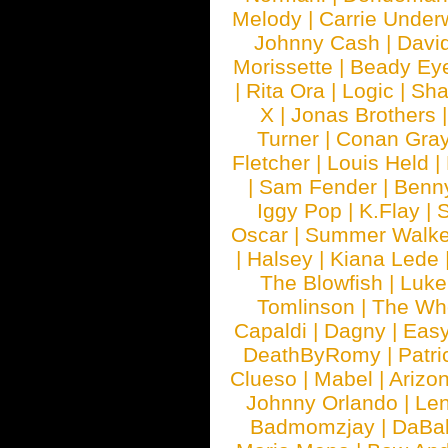
Melody
|
Carrie Unde
Johnny Cash
|
Davi
Morissette
|
Beady Ey
|
Rita Ora
|
Logic
|
Sha
X
|
Jonas Brothers
Turner
|
Conan Gra
Fletcher
|
Louis Held
|
|
Sam Fender
|
Benn
Iggy Pop
|
K.Flay
|
Oscar
|
Summer Walke
|
Halsey
|
Kiana Lede
The Blowfish
|
Luk
Tomlinson
|
The Wh
Capaldi
|
Dagny
|
Easy
DeathByRomy
|
Patri
Clueso
|
Mabel
|
Arizo
Johnny Orlando
|
Len
Badmomzjay
|
DaBa