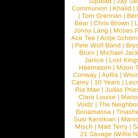
Squead
|
Jay Se
Communion
|
Khalid
|
|
Tom Grennan
|
Ben
Bear
|
Chris Brown
|
Jonny Lang
|
Moses 
Ace Tee
|
Antje Schom
|
Pete Wolf Band
|
Brys
Bruni
|
Michael Jac
Janice
|
Lost King
Haematom
|
Moon T
Conway
|
AuRa
|
Wisi
Carey
|
10 Years
|
Lec
Ria Mae
|
Judas Prie
Clara Louise
|
Mari
Voidz
|
The Neighbo
Bonamassa
|
Tinash
Susi Kentikian
|
Manic
Misch
|
Matt Terry
|
S
21 Savage
|
Willie 