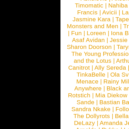
Timomatic
|
Nahiba
Francis
|
Avicii
|
La
Jasmine Kara
|
Tape
Monsters and Men
|
Tr
|
Fun
|
Loreen
|
Iona 
Asaf Avidan
|
Jessie
Sharon Doorson
|
Tar
The Young Professio
and the Lotus
|
Arth
Canitrot
|
Ally Sereda
TinkaBelle
|
Ola S
Menace
|
Rainy Mi
Anywhere
|
Black a
Rotstich
|
Mia Diekow
Sande
|
Bastian B
Sandra Nkake
|
Foll
The Dollyrots
|
Bell
DeLazy
|
Amanda J