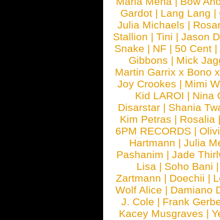
Maria Mena
|
Bow And
Gardot
|
Lang Lang
|
Julia Michaels
|
Rosa
Stallion
|
Tini
|
Jason D
Snake
|
NF
|
50 Cent
|
Gibbons
|
Mick Jag
Martin Garrix x Bono 
Joy Crookes
|
Mimi 
Kid LAROI
|
Nina
Disarstar
|
Shania Tw
Kim Petras
|
Rosalia
6PM RECORDS
|
Oliv
Hartmann
|
Julia M
Pashanim
|
Jade Thirl
Lisa
|
Soho Bani
Zartmann
|
Doechii
|
L
Wolf Alice
|
Damiano 
J. Cole
|
Frank Gerbe
Kacey Musgraves
|
Y