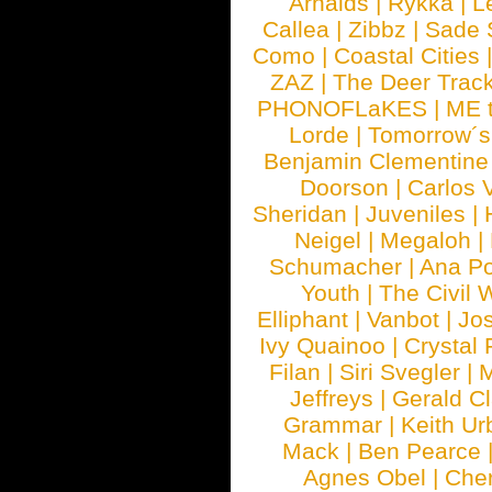
Arnalds
|
Rykka
|
L
Callea
|
Zibbz
|
Sade 
Como
|
Coastal Cities
ZAZ
|
The Deer Trac
PHONOFLaKES
|
ME 
Lorde
|
Tomorrow´s
Benjamin Clementine
Doorson
|
Carlos 
Sheridan
|
Juveniles
|
Neigel
|
Megaloh
|
Schumacher
|
Ana P
Youth
|
The Civil 
Elliphant
|
Vanbot
|
Jo
Ivy Quainoo
|
Crystal 
Filan
|
Siri Svegler
|
M
Jeffreys
|
Gerald C
Grammar
|
Keith Ur
Mack
|
Ben Pearce
Agnes Obel
|
Che