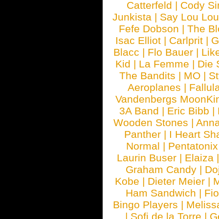
Catterfeld
|
Cody S
Junkista
|
Say Lou Lou
Fefe Dobson
|
The Bl
Isac Elliot
|
Carlprit
|
G
Blacc
|
Flo Bauer
|
Lik
Kid
|
La Femme
|
Die 
The Bandits
|
MO
|
St
Aeroplanes
|
Fallul
Vandenbergs MoonKi
3A Band
|
Eric Bibb
|
Wooden Stones
|
Anna
Panther
|
I Heart Sh
Normal
|
Pentatonix
Laurin Buser
|
Elaiza
Graham Candy
|
Do
Kobe
|
Dieter Meier
|
M
Ham Sandwich
|
Fi
Bingo Players
|
Meliss
|
Sofi de la Torre
|
G