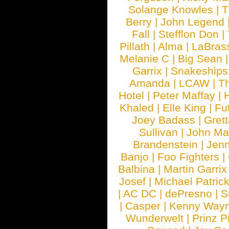
Solange Knowles
|
T
Berry
|
John Legend
Fall
|
Stefflon Don
|
Pillath
|
Alma
|
LaBras
Melanie C
|
Big Sean
Garrix
|
Snakeship
Amanda
|
LCAW
|
T
Hotel
|
Peter Maffay
|
Khaled
|
Elle King
|
Fu
Joey Badass
|
Gret
Sullivan
|
John Ma
Brandenstein
|
Jenn
Banjo
|
Foo Fighters
|
Balbina
|
Martin Garrix
Josef
|
Michael Patrick
|
AC DC
|
dePresno
|
S
|
Casper
|
Kenny Wayn
Wunderwelt
|
Prinz P