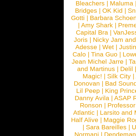
Bleachers
|
Maluma
Bridges
|
OK Kid
|
Sn
Gotti
|
Barbara Schoe
|
Amy Shark
|
Prem
Capital Bra
|
VanJes
Joris
|
Nicky Jam and 
Adesse
|
Wet
|
Justi
Calo
|
Tina Guo
|
Low
Jean Michel Jarre
|
Ta
and Martinus
|
Delil
Magic!
|
Silk City
|
Donovan
|
Bad Soun
Lil Peep
|
King Princ
Danny Avila
|
ASAP 
Ronson
|
Professo
Atlantic
|
Larsito and
Half Alive
|
Maggie Ro
|
Sara Bareilles
|
Normani
|
Dendeman