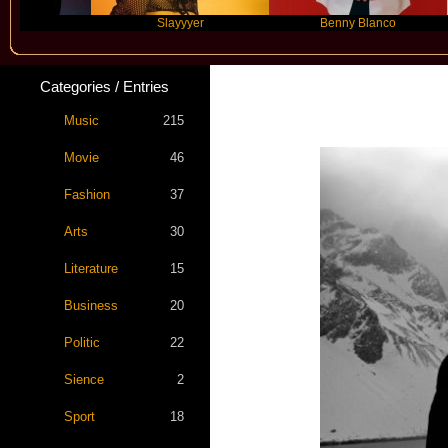
Slayyyer
Benny Blanco
Ar
Categories / Entries
Music
215
Movie
46
Fashion
37
Arts
30
Literature
15
Business
20
Politic
22
Sience
2
Sport
18