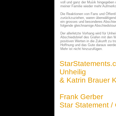
voll und ganz der Musik hingegeben 
meiner Familie wieder mehr Aufmerk
Die Reaktionen von Fans und Öffentli
zurückzuziehen, waren überwältigend 
ein grosses und besonderes Abschie
folgende gleichnamige Abschiedstour
Der allerletzte Vorhang wird für Unh
Abschiedsbrief des Grafen mit den Wo
positiven Werten in die Zukunft zu t
Hoffnung und das Gute daraus werde
Mehr ist nicht hinzuzufügen.
StarStatements.
Unheilig
& Katrin Brauer 
Frank Gerber
Star Statement /