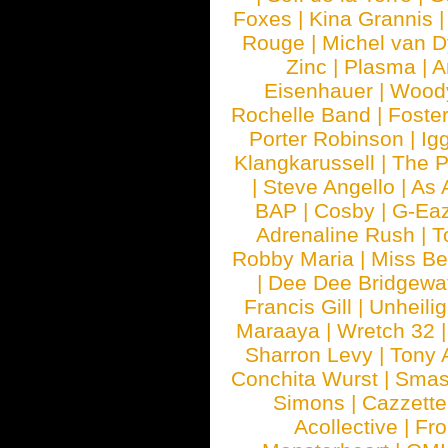
Foxes
|
Kina Grannis
Rouge
|
Michel van 
Zinc
|
Plasma
|
A
Eisenhauer
|
Woody
Rochelle Band
|
Foste
Porter Robinson
|
Ig
Klangkarussell
|
The P
|
Steve Angello
|
As 
BAP
|
Cosby
|
G-Ea
Adrenaline Rush
|
T
Robby Maria
|
Miss B
|
Dee Dee Bridgewa
Francis Gill
|
Unheilig
Maraaya
|
Wretch 32
Sharron Levy
|
Tony 
Conchita Wurst
|
Smash
Simons
|
Cazzette
Acollective
|
Fr