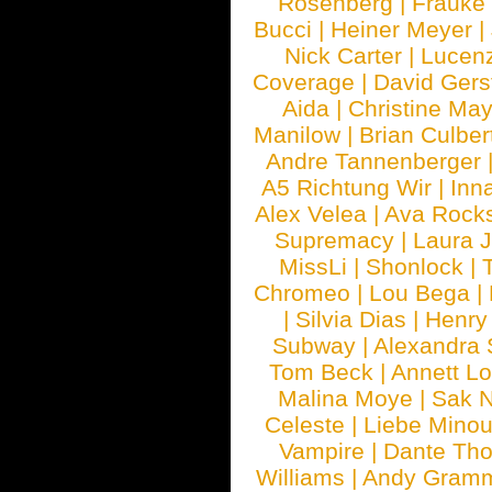
Rosenberg
|
Frauke
Bucci
|
Heiner Meyer
|
Nick Carter
|
Lucen
Coverage
|
David Gers
Aida
|
Christine May
Manilow
|
Brian Culber
Andre Tannenberger
A5 Richtung Wir
|
Inn
Alex Velea
|
Ava Rock
Supremacy
|
Laura 
MissLi
|
Shonlock
|
Chromeo
|
Lou Bega
|
|
Silvia Dias
|
Henry
Subway
|
Alexandra 
Tom Beck
|
Annett L
Malina Moye
|
Sak N
Celeste
|
Liebe Mino
Vampire
|
Dante Th
Williams
|
Andy Gram