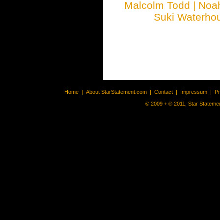
Malcolm Todd
|
Noa
Suki Waterho
Home
|
About StarStatement.com
|
Contact
|
Impressum
|
P
© 2009 + ® 2011, Star Statemen