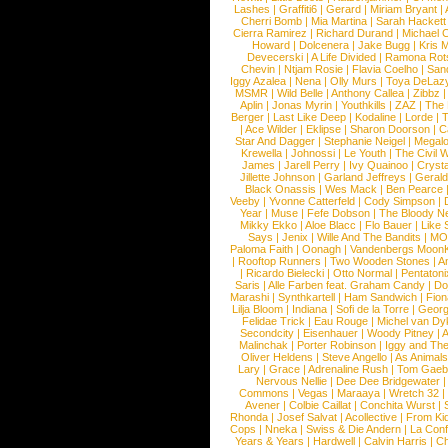
Lashes
|
Graffiti6
|
Gerard
|
Miriam Bryant
|
Cherri Bomb
|
Mia Martina
|
Sarah Hackett
Cierra Ramirez
|
Richard Durand
|
Michael C
Howard
|
Dolcenera
|
Jake Bugg
|
Kris 
Devecerski
|
A Life Divided
|
Ramona Rots
Chevin
|
Ntjam Rosie
|
Flavia Coelho
|
San
Iggy Azalea
|
Nena
|
Olly Murs
|
Toya DeLaz
MSMR
|
Wild Belle
|
Anthony Callea
|
Zibbz
Aplin
|
Jonas Myrin
|
Youthkills
|
ZAZ
|
The 
Berger
|
Last Like Deep
|
Kodaline
|
Lorde
|
|
Ace Wilder
|
Eklipse
|
Sharon Doorson
|
C
Star And Dagger
|
Stephanie Neigel
|
Megal
Krewella
|
Johnossi
|
Le Youth
|
The Civil 
James
|
Jarell Perry
|
Ivy Quainoo
|
Crysta
Jillette Johnson
|
Garland Jeffreys
|
Gerald
Black Onassis
|
Wes Mack
|
Ben Pearce
Veeby
|
Yvonne Catterfeld
|
Cody Simpson
|
Year
|
Muse
|
Fefe Dobson
|
The Bloody N
Mikky Ekko
|
Aloe Blacc
|
Flo Bauer
|
Like
Says
|
Jenix
|
Wille And The Bandits
|
MO
Paloma Faith
|
Oonagh
|
Vandenbergs Moon
|
Rooftop Runners
|
Two Wooden Stones
|
A
|
Ricardo Bielecki
|
Otto Normal
|
Pentatoni
Saris
|
Alle Farben feat. Graham Candy
|
Do
Marashi
|
Synthkartell
|
Ham Sandwich
|
Fio
Lilja Bloom
|
Indiana
|
Sofi de la Torre
|
Georg
Felidae Trick
|
Eau Rouge
|
Michel van Dy
Secondcity
|
Eisenhauer
|
Woody Pitney
|
A
Malinchak
|
Porter Robinson
|
Iggy and Th
Oliver Heldens
|
Steve Angello
|
As Animal
Lary
|
Grace
|
Adrenaline Rush
|
Tom Gaeb
Nervous Nellie
|
Dee Dee Bridgewater
|
Commons
|
Vegas
|
Maraaya
|
Wretch 32
Avener
|
Colbie Caillat
|
Conchita Wurst
|
Rhonda
|
Josef Salvat
|
Acollective
|
From Ki
Cops
|
Nneka
|
Swiss & Die Andern
|
La Conf
Years & Years
|
Hardwell
|
Calvin Harris
|
Ch