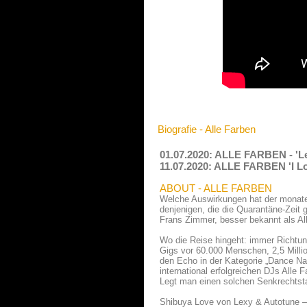
Biografie - Alle Farben
01.07.2020: ALLE FARBEN - 'Let
11.07.2020: ALLE FARBEN 'I Lo
ABOUT - ALLE FARBEN
Welche Auswirkungen hat der monatel
denjenigen, die die Quarantäne-Zeit g
Frans Zimmer, besser bekannt als All
Wo die Reise hingeht: immer Richtun
Gigs vor 60.000 Menschen, 2,5 Millio
den Echo in der Kategorie „Dance Nat
international erfolgreichen DJs Alle F
Legt man einen solchen Senkrechtsta
Shibuya Love von Lexy & Autotune – 