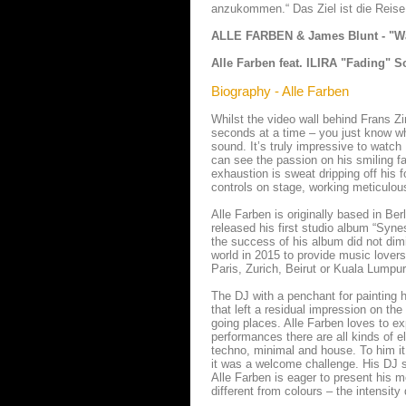
anzukommen.“ Das Ziel ist die Reise 
ALLE FARBEN & James Blunt - "W
Alle Farben feat. ILIRA "Fading" 
Biography - Alle Farben
Whilst the video wall behind Frans Zi
seconds at a time – you just know wh
sound. It’s truly impressive to watch
can see the passion on his smiling f
exhaustion is sweat dripping off his 
controls on stage, working meticulous
Alle Farben is originally based in Ber
released his first studio album “Sy
the success of his album did not dimin
world in 2015 to provide music lover
Paris, Zurich, Beirut or Kuala Lumpu
The DJ with a penchant for painting h
that left a residual impression on the
going places. Alle Farben loves to e
performances there are all kinds of e
techno, minimal and house. To him it 
it was a welcome challenge. His DJ s
Alle Farben is eager to present his 
different from colours – the intensit