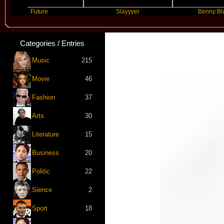
Future
Slayyyer
Benny Blanco
Categories / Entries
Music
215
Movie
46
Fashion
37
Arts
30
Literature
15
Business
20
Politic
22
Sience
2
Sport
18