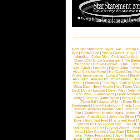
New Star Statement:
Taylor Swift
|
Sabrina C
Rae
|
Central Cee
|
Selena Gomez
|
Raye
|
T
|
Metallica
|
Celine Dion
|
Christina Aguilera
Charli XCX
|
Bruce Springsteen
|
The Beatl
Rosenberg
|
Frauke Ludowig
|
Vitas
|
Frida
Nick Carter
|
Lucenzo
|
Pigeon John
|
Kimbr
Aida
|
Christine Mayer
|
Not Called Jinx
|
Ma
Andre Tannenberger
|
Edward Maya
|
Kersti
Alex Velea
|
Ava Rocks
|
Youn Sunnah
|
Nev
MissLi
|
Shonlock
|
Tara Priya
|
Sick of Sara
Silvia Dias
|
Henry Maske
|
Ava Takes A Wa
Beck
|
Annett Louisan
|
Devin Miles
|
Selah 
Liebe Minou
|
Guano Apes
|
Frank Ramond
Andy Grammer
|
Jamie Woon
|
Imany
|
Cat
Ziynet Sali
|
Jaguar Wright
|
Diane Birc
Beauregard
|
Olivia NewtonJohn
|
Tarja Tur
Redfield
|
Andreas Bourani
|
Miss Baby Sol
Slot
|
Rasheeda
|
Kristina Maria
|
Valerie
|
Lazee
|
Android Lust
|
Johannes Strate
|
T
Boys
|
Right Said Fred
|
Harris and Ford
|
N
Yolanda Be Cool
|
Adrian Sina
|
Lord Of T
McDonald
|
Ida Corr
|
Crystal Waters
|
Medi
Mess
|
Mike Candys
|
Alex Clare
|
DJ Lord
Toka
|
Mauro Perucchetti
|
Jack Holiday
|
A
Hewitt
|
Little Boots
|
Katzenjammer
|
Of Mon