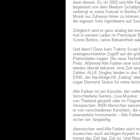
dann diesen. Es ist 2002 und Alle Far
begeistert von dem Medium Schallplatt
verbringt er seine Freizeit in Berlin
Musik nur Zuhause hören zu können, s
die eigenen Sets irgendwann auf So
Zeitgleich wird er ganz analog bei e
mal in seinem Laden im Prenzlauer Be
Szene Berlins, seine Bekanntheit wä
Und dann? Dann kam Traktor Scratch.
uneingeschränkter Zugriff auf die g
Plattenläden tragen. Die neue Techni
Preis. Während Alle Farben eine noc
werden überall bekannt, eine Zeit lan
Zahlen: ALLE Singles landen in den 
EINS, der Nachfolge-Hit „Fading“ übe
sogar Diamond Status für seine letzt
Alle Farben ist ein Künstler, der viel
Verschiedene Genres, Live-Musiker, S
von Thailand gespielt oder im Flugz
Versprechen: 8000 Menschen tanzen,
er von verschiedenen Künstlern, die 
unerwartete Instrumente – Alle Farbe
sicher nie: langweilig.
überraschen wird Alle Farben auch mi
inzwischen auch wichtigen Aspekt in 
immer das Ziel das Ziel ist. Und Re