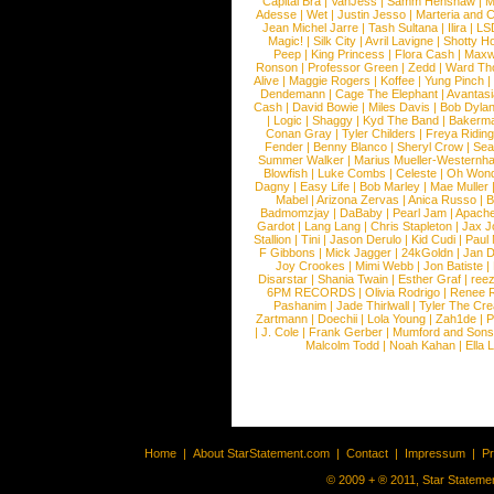
Capital Bra
|
VanJess
|
Samm Henshaw
|
M
Adesse
|
Wet
|
Justin Jesso
|
Marteria and 
Jean Michel Jarre
|
Tash Sultana
|
Ilira
|
LS
Magic!
|
Silk City
|
Avril Lavigne
|
Shotty H
Peep
|
King Princess
|
Flora Cash
|
Maxw
Ronson
|
Professor Green
|
Zedd
|
Ward T
Alive
|
Maggie Rogers
|
Koffee
|
Yung Pinch
Dendemann
|
Cage The Elephant
|
Avantas
Cash
|
David Bowie
|
Miles Davis
|
Bob Dyla
|
Logic
|
Shaggy
|
Kyd The Band
|
Bakerm
Conan Gray
|
Tyler Childers
|
Freya Ridin
Fender
|
Benny Blanco
|
Sheryl Crow
|
Sea
Summer Walker
|
Marius Mueller-Westernh
Blowfish
|
Luke Combs
|
Celeste
|
Oh Won
Dagny
|
Easy Life
|
Bob Marley
|
Mae Muller
Mabel
|
Arizona Zervas
|
Anica Russo
|
B
Badmomzjay
|
DaBaby
|
Pearl Jam
|
Apach
Gardot
|
Lang Lang
|
Chris Stapleton
|
Jax J
Stallion
|
Tini
|
Jason Derulo
|
Kid Cudi
|
Paul
F Gibbons
|
Mick Jagger
|
24kGoldn
|
Jan D
Joy Crookes
|
Mimi Webb
|
Jon Batiste
|
Disarstar
|
Shania Twain
|
Esther Graf
|
ree
6PM RECORDS
|
Olivia Rodrigo
|
Renee 
Pashanim
|
Jade Thirlwall
|
Tyler The Cre
Zartmann
|
Doechii
|
Lola Young
|
Zah1de
|
P
|
J. Cole
|
Frank Gerber
|
Mumford and Sons
Malcolm Todd
|
Noah Kahan
|
Ella 
Home
|
About StarStatement.com
|
Contact
|
Impressum
|
P
© 2009 + ® 2011, Star Statemen