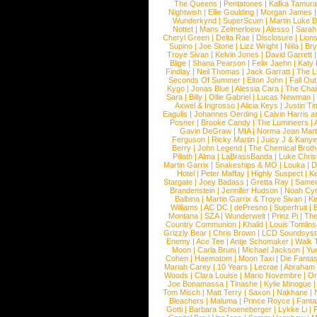
The Queens
|
Pentatones
|
Kafka Tamura
Nightwish
|
Ellie Goulding
|
Morgan James
Wunderkynd
|
SuperScum
|
Martin Luke 
Nottet
|
Mans Zelmerloew
|
Alesso
|
Sarah
Cheryl Green
|
Delta Rae
|
Disclosure
|
Lion
Supino
|
Joe Stone
|
Lizz Wright
|
Niila
|
Br
Troye Sivan
|
Kelvin Jones
|
David Garrett
Blige
|
Shana Pearson
|
Felix Jaehn
|
Katy 
Findlay
|
Neil Thomas
|
Jack Garratt
|
The L
Seconds Of Summer
|
Elton John
|
Fall Ou
Kygo
|
Jonas Blue
|
Alessia Cara
|
The Cha
Sara
|
Billy
|
Ollie Gabriel
|
Lucas Newman
Axwel & Ingrosso
|
Alicia Keys
|
Justin Ti
Eagulls
|
Johannes Oerding
|
Calvin Harris 
Posner
|
Brooke Candy
|
The Lumineers
|
Gavin DeGraw
|
MIA
|
Norma Jean Mart
Ferguson
|
Ricky Martin
|
Juicy J & Kany
Berry
|
John Legend
|
The Chemical Broth
Pillath
|
Alma
|
LaBrassBanda
|
Luke Chris
Martin Garrix
|
Snakeships & MO
|
Louka
|
D
Hotel
|
Peter Maffay
|
Highly Suspect
|
K
Stargate
|
Joey Badass
|
Gretta Ray
|
Samed
Brandenstein
|
Jennifer Hudson
|
Noah Cy
Balbina
|
Martin Garrix & Troye Sivan
|
Ki
Williams
|
AC DC
|
dePresno
|
Superfruit
|
Montana
|
SZA
|
Wunderwelt
|
Prinz Pi
|
The
Country Communion
|
Khalid
|
Louis Tomlin
Grizzly Bear
|
Chris Brown
|
LCD Soundsys
Enemy
|
Ace Tee
|
Antje Schomaker
|
Walk 
Moon
|
Carla Bruni
|
Michael Jackson
|
Yu
Cohen
|
Haematom
|
Moon Taxi
|
Die Fantas
Mariah Carey
|
10 Years
|
Lecrae
|
Abraham
Woods
|
Clara Louise
|
Mario Novembre
|
Or
Joe Bonamassa
|
Tinashe
|
Kylie Minogue
Tom Misch
|
Matt Terry
|
Saxon
|
Nakhane
|
Bleachers
|
Maluma
|
Prince Royce
|
Fanta
Gotti
|
Barbara Schoeneberger
|
Lykke Li
|