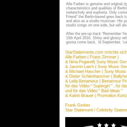
Alle Farben is genuine and original ri
characteristics and qualities of Berli
melancholy and euphoria. Only conseq
Friend” the Berlin-based goes back t
and also as a studio musician. His pa
studio songs on one side, but will al
After the pre-up track “Remember Yes
15th April 2016. Shiny and glossy with
gonna come back, ’til September, ‘cau
StarStatements.com möchte sich
Alle Farben ( Frans Zimmer )
& Nina Pogarell( Sony Music Ge
& Jasmin Laich ( Sony Music Ge
& Michael Hascher ( Sony Musi
& Dieter Schienhammer ( Ballyho
& Leila Benameur ( Benameur Pr
für das Video “ Supergirl " , für
und für das Video “ Bad Ideas “
& Katrin Brauer ( Promotion Konz
Frank Gerber
Star Statement / Celebrity State