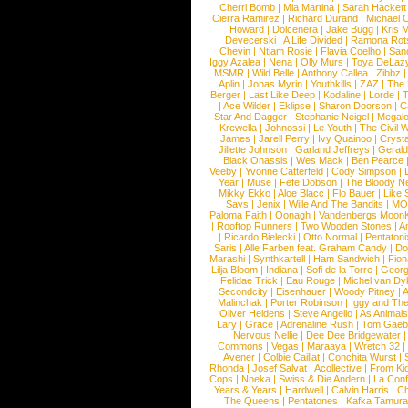
Cherri Bomb
|
Mia Martina
|
Sarah Hackett
Cierra Ramirez
|
Richard Durand
|
Michael C
Howard
|
Dolcenera
|
Jake Bugg
|
Kris 
Devecerski
|
A Life Divided
|
Ramona Rots
Chevin
|
Ntjam Rosie
|
Flavia Coelho
|
San
Iggy Azalea
|
Nena
|
Olly Murs
|
Toya DeLaz
MSMR
|
Wild Belle
|
Anthony Callea
|
Zibbz
Aplin
|
Jonas Myrin
|
Youthkills
|
ZAZ
|
The 
Berger
|
Last Like Deep
|
Kodaline
|
Lorde
|
|
Ace Wilder
|
Eklipse
|
Sharon Doorson
|
C
Star And Dagger
|
Stephanie Neigel
|
Megal
Krewella
|
Johnossi
|
Le Youth
|
The Civil 
James
|
Jarell Perry
|
Ivy Quainoo
|
Crysta
Jillette Johnson
|
Garland Jeffreys
|
Gerald
Black Onassis
|
Wes Mack
|
Ben Pearce
Veeby
|
Yvonne Catterfeld
|
Cody Simpson
|
Year
|
Muse
|
Fefe Dobson
|
The Bloody N
Mikky Ekko
|
Aloe Blacc
|
Flo Bauer
|
Like
Says
|
Jenix
|
Wille And The Bandits
|
MO
Paloma Faith
|
Oonagh
|
Vandenbergs Moon
|
Rooftop Runners
|
Two Wooden Stones
|
A
|
Ricardo Bielecki
|
Otto Normal
|
Pentatoni
Saris
|
Alle Farben feat. Graham Candy
|
Do
Marashi
|
Synthkartell
|
Ham Sandwich
|
Fio
Lilja Bloom
|
Indiana
|
Sofi de la Torre
|
Georg
Felidae Trick
|
Eau Rouge
|
Michel van Dy
Secondcity
|
Eisenhauer
|
Woody Pitney
|
A
Malinchak
|
Porter Robinson
|
Iggy and Th
Oliver Heldens
|
Steve Angello
|
As Animal
Lary
|
Grace
|
Adrenaline Rush
|
Tom Gaeb
Nervous Nellie
|
Dee Dee Bridgewater
|
Commons
|
Vegas
|
Maraaya
|
Wretch 32
Avener
|
Colbie Caillat
|
Conchita Wurst
|
Rhonda
|
Josef Salvat
|
Acollective
|
From Ki
Cops
|
Nneka
|
Swiss & Die Andern
|
La Conf
Years & Years
|
Hardwell
|
Calvin Harris
|
Ch
The Queens
|
Pentatones
|
Kafka Tamura