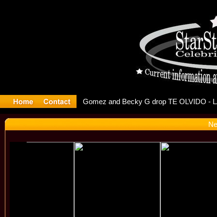
r Debuts S
Ne