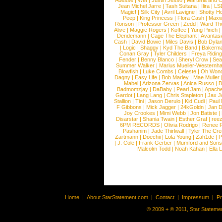
Adesse
|
Wet
|
Justin Jesso
|
Marteria and 
Jean Michel Jarre
|
Tash Sultana
|
Ilira
|
LS
Magic!
|
Silk City
|
Avril Lavigne
|
Shotty H
Peep
|
King Princess
|
Flora Cash
|
Maxw
Ronson
|
Professor Green
|
Zedd
|
Ward T
Alive
|
Maggie Rogers
|
Koffee
|
Yung Pinch
Dendemann
|
Cage The Elephant
|
Avantas
Cash
|
David Bowie
|
Miles Davis
|
Bob Dyla
|
Logic
|
Shaggy
|
Kyd The Band
|
Bakerm
Conan Gray
|
Tyler Childers
|
Freya Ridin
Fender
|
Benny Blanco
|
Sheryl Crow
|
Sea
Summer Walker
|
Marius Mueller-Westernh
Blowfish
|
Luke Combs
|
Celeste
|
Oh Won
Dagny
|
Easy Life
|
Bob Marley
|
Mae Muller
Mabel
|
Arizona Zervas
|
Anica Russo
|
B
Badmomzjay
|
DaBaby
|
Pearl Jam
|
Apach
Gardot
|
Lang Lang
|
Chris Stapleton
|
Jax J
Stallion
|
Tini
|
Jason Derulo
|
Kid Cudi
|
Paul
F Gibbons
|
Mick Jagger
|
24kGoldn
|
Jan D
Joy Crookes
|
Mimi Webb
|
Jon Batiste
|
Disarstar
|
Shania Twain
|
Esther Graf
|
ree
6PM RECORDS
|
Olivia Rodrigo
|
Renee 
Pashanim
|
Jade Thirlwall
|
Tyler The Cre
Zartmann
|
Doechii
|
Lola Young
|
Zah1de
|
P
|
J. Cole
|
Frank Gerber
|
Mumford and Sons
Malcolm Todd
|
Noah Kahan
|
Ella 
Home
|
About StarStatement.com
|
Contact
|
Impressum
|
P
© 2009 + ® 2011, Star Statemen