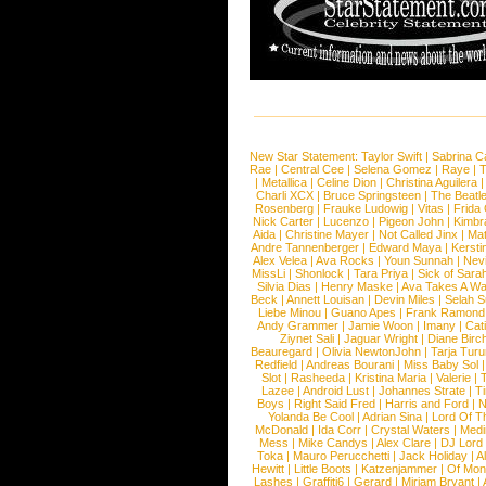
New Star Statement:
Taylor Swift
|
Sabrina C
Rae
|
Central Cee
|
Selena Gomez
|
Raye
|
T
|
Metallica
|
Celine Dion
|
Christina Aguilera
Charli XCX
|
Bruce Springsteen
|
The Beatl
Rosenberg
|
Frauke Ludowig
|
Vitas
|
Frida
Nick Carter
|
Lucenzo
|
Pigeon John
|
Kimbr
Aida
|
Christine Mayer
|
Not Called Jinx
|
Ma
Andre Tannenberger
|
Edward Maya
|
Kersti
Alex Velea
|
Ava Rocks
|
Youn Sunnah
|
Nev
MissLi
|
Shonlock
|
Tara Priya
|
Sick of Sara
Silvia Dias
|
Henry Maske
|
Ava Takes A Wa
Beck
|
Annett Louisan
|
Devin Miles
|
Selah 
Liebe Minou
|
Guano Apes
|
Frank Ramond
Andy Grammer
|
Jamie Woon
|
Imany
|
Cat
Ziynet Sali
|
Jaguar Wright
|
Diane Birc
Beauregard
|
Olivia NewtonJohn
|
Tarja Tur
Redfield
|
Andreas Bourani
|
Miss Baby Sol
Slot
|
Rasheeda
|
Kristina Maria
|
Valerie
|
Lazee
|
Android Lust
|
Johannes Strate
|
T
Boys
|
Right Said Fred
|
Harris and Ford
|
N
Yolanda Be Cool
|
Adrian Sina
|
Lord Of T
McDonald
|
Ida Corr
|
Crystal Waters
|
Medi
Mess
|
Mike Candys
|
Alex Clare
|
DJ Lord
Toka
|
Mauro Perucchetti
|
Jack Holiday
|
A
Hewitt
|
Little Boots
|
Katzenjammer
|
Of Mon
Lashes
|
Graffiti6
|
Gerard
|
Miriam Bryant
|