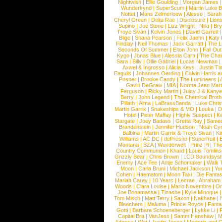
Nightwish
|
Ellie Goulding
|
Morgan James
Wunderkynd
|
SuperScum
|
Martin Luke 
Nottet
|
Mans Zelmerloew
|
Alesso
|
Sarah
Cheryl Green
|
Delta Rae
|
Disclosure
|
Lion
Supino
|
Joe Stone
|
Lizz Wright
|
Niila
|
Br
Troye Sivan
|
Kelvin Jones
|
David Garrett
Blige
|
Shana Pearson
|
Felix Jaehn
|
Katy 
Findlay
|
Neil Thomas
|
Jack Garratt
|
The L
Seconds Of Summer
|
Elton John
|
Fall Ou
Kygo
|
Jonas Blue
|
Alessia Cara
|
The Cha
Sara
|
Billy
|
Ollie Gabriel
|
Lucas Newman
Axwel & Ingrosso
|
Alicia Keys
|
Justin Ti
Eagulls
|
Johannes Oerding
|
Calvin Harris 
Posner
|
Brooke Candy
|
The Lumineers
|
Gavin DeGraw
|
MIA
|
Norma Jean Mart
Ferguson
|
Ricky Martin
|
Juicy J & Kany
Berry
|
John Legend
|
The Chemical Broth
Pillath
|
Alma
|
LaBrassBanda
|
Luke Chris
Martin Garrix
|
Snakeships & MO
|
Louka
|
D
Hotel
|
Peter Maffay
|
Highly Suspect
|
K
Stargate
|
Joey Badass
|
Gretta Ray
|
Samed
Brandenstein
|
Jennifer Hudson
|
Noah Cy
Balbina
|
Martin Garrix & Troye Sivan
|
Ki
Williams
|
AC DC
|
dePresno
|
Superfruit
|
Montana
|
SZA
|
Wunderwelt
|
Prinz Pi
|
The
Country Communion
|
Khalid
|
Louis Tomlin
Grizzly Bear
|
Chris Brown
|
LCD Soundsys
Enemy
|
Ace Tee
|
Antje Schomaker
|
Walk 
Moon
|
Carla Bruni
|
Michael Jackson
|
Yu
Cohen
|
Haematom
|
Moon Taxi
|
Die Fantas
Mariah Carey
|
10 Years
|
Lecrae
|
Abraham
Woods
|
Clara Louise
|
Mario Novembre
|
Or
Joe Bonamassa
|
Tinashe
|
Kylie Minogue
Tom Misch
|
Matt Terry
|
Saxon
|
Nakhane
|
Bleachers
|
Maluma
|
Prince Royce
|
Fanta
Gotti
|
Barbara Schoeneberger
|
Lykke Li
|
Capital Bra
|
VanJess
|
Samm Henshaw
|
M