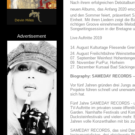
Nach ihrem erfolgreichen Debütalbum 
neuen Albums, das Anfang 2020 ersche
und den Sommer feiert, präsentiert
Einheit. Mit ihren Liedern zeigt die
richtigen Groove einnehmende Melodi
Songwritingsession in der Bretagne 
Advertisement
Live Auftritte 2019
14. August Kulturtage Fliesende Gre
24. August Freilichtbühne Weinstett
07. September Weinfest Hohentenge
09. November PurPur, Horheim
27. Dezember Kursaal Bad Säckinge
Biography: SAMEDAY RECORDS – 
Vor fünf Jahren gründen drei Jung
Projekte führen schnell und unerwart
sich hat.
Fünf Jahre SAMEDAY RECORDS - und 
TV-Auftritte im privaten sowie öffen
Garden. Namhafte Festivals und Kon
Ducksteinfestivals und vielen mehr. 
Jahren volle Konzerthallen mit bis z
SAMEDAY RECORDS, das sind Daniele 
Instrumentalisten, drei gleichwerte 