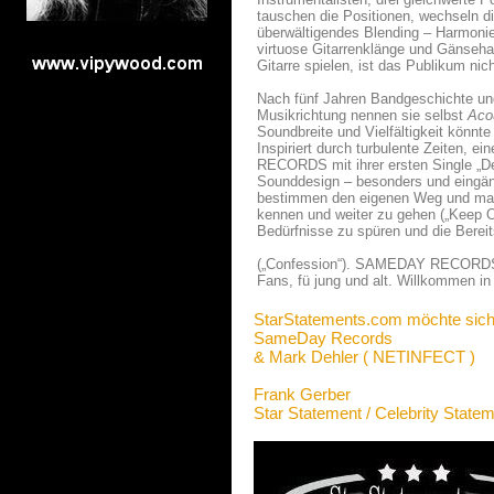
tauschen die Positionen, wechseln die
überwältigendes Blending – Harmonie
virtuose Gitarrenklänge und Gänsehaup
Gitarre spielen, ist das Publikum nic
Nach fünf Jahren Bandgeschichte un
Musikrichtung nennen sie selbst
Aco
Soundbreite und Vielfältigkeit könn
Inspiriert durch turbulente Zeiten,
RECORDS mit ihrer ersten Single „De
Sounddesign – besonders und eingän
bestimmen den eigenen Weg und mache
kennen und weiter zu gehen („Keep On
Bedürfnisse zu spüren und die Bereit
(„Confession“). SAMEDAY RECORDS bi
Fans, fü jung und alt. Willkommen 
StarStatements.com möchte sich
SameDay Records
& Mark Dehler ( NETINFECT )
Frank Gerber
Star Statement / Celebrity State