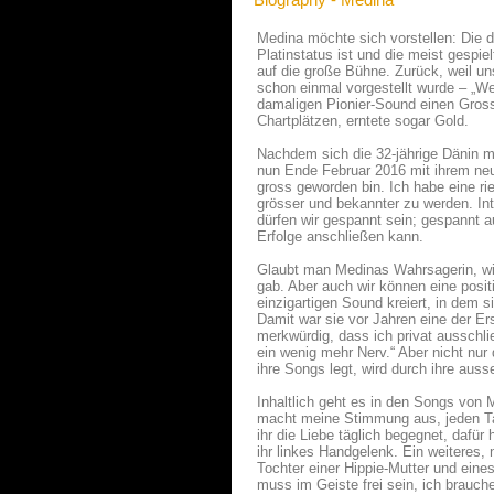
Medina möchte sich vorstellen: Die d
Platinstatus ist und die meist gespi
auf die große Bühne. Zurück, weil uns
schon einmal vorgestellt wurde – „We
damaligen Pionier-Sound einen Grosst
Chartplätzen, erntete sogar Gold.
Nachdem sich die 32-jährige Dänin m
nun Ende Februar 2016 mit ihrem neu
gross geworden bin. Ich habe eine ri
grösser und bekannter zu werden. Inter
dürfen wir gespannt sein; gespannt a
Erfolge anschließen kann.
Glaubt man Medinas Wahrsagerin, wir
gab. Aber auch wir können eine posi
einzigartigen Sound kreiert, in dem 
Damit war sie vor Jahren eine der Er
merkwürdig, dass ich privat ausschli
ein wenig mehr Nerv.“ Aber nicht nur 
ihre Songs legt, wird durch ihre aus
Inhaltlich geht es in den Songs von
macht meine Stimmung aus, jeden Tag!
ihr die Liebe täglich begegnet, dafür
ihr linkes Handgelenk. Ein weiteres, n
Tochter einer Hippie-Mutter und eine
muss im Geiste frei sein, ich brauche