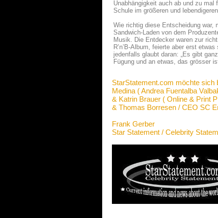
Unabhängigkeit auch ab und zu mal f
Schule im größeren und lebendigere
Wie richtig diese Entscheidung war,
Sandwich-Laden von dem Produzenten-
Musik. Die Entdecker waren zur richt
R’n’B-Album, feierte aber erst etwas
jedenfalls glaubt daran: „Es gibt gan
Fügung und an etwas, das grösser ist 
StarStatement.com möchte sich 
Medina ( Andrea Fuentalba Valba
& Katrin Brauer ( Online & Print P
& Thomas Borresen / CEO SC Ent
Frank Gerber
Star Statement / Celebrity State