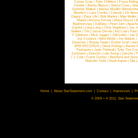
Conan Gray
|
Tyler Childers
|
Freya Ridin
Fender
|
Benny Blanco
|
Sheryl Crow
|
Sea
Summer Walker
|
Marius Mueller-Westernh
Blowfish
|
Luke Combs
|
Celeste
|
Oh Won
Dagny
|
Easy Life
|
Bob Marley
|
Mae Muller
Mabel
|
Arizona Zervas
|
Anica Russo
|
B
Badmomzjay
|
DaBaby
|
Pearl Jam
|
Apach
Gardot
|
Lang Lang
|
Chris Stapleton
|
Jax J
Stallion
|
Tini
|
Jason Derulo
|
Kid Cudi
|
Paul
F Gibbons
|
Mick Jagger
|
24kGoldn
|
Jan D
Joy Crookes
|
Mimi Webb
|
Jon Batiste
|
Disarstar
|
Shania Twain
|
Esther Graf
|
ree
6PM RECORDS
|
Olivia Rodrigo
|
Renee 
Pashanim
|
Jade Thirlwall
|
Tyler The Cre
Zartmann
|
Doechii
|
Lola Young
|
Zah1de
|
P
|
J. Cole
|
Frank Gerber
|
Mumford and Sons
Malcolm Todd
|
Noah Kahan
|
Ella 
Home
|
About StarStatement.com
|
Contact
|
Impressum
|
P
© 2009 + ® 2011, Star Statemen