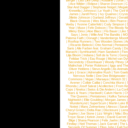
Berger
|
Last Like Deep
|
Kodaline
|
Lorde
|
|
Ace Wilder
|
Eklipse
|
Sharon Doorson
|
C
Star And Dagger
|
Stephanie Neigel
|
Megal
Krewella
|
Johnossi
|
Le Youth
|
The Civil 
James
|
Jarell Perry
|
Ivy Quainoo
|
Crysta
Jillette Johnson
|
Garland Jeffreys
|
Gerald
Black Onassis
|
Wes Mack
|
Ben Pearce
Veeby
|
Yvonne Catterfeld
|
Cody Simpson
|
Year
|
Muse
|
Fefe Dobson
|
The Bloody N
Mikky Ekko
|
Aloe Blacc
|
Flo Bauer
|
Like
Says
|
Jenix
|
Wille And The Bandits
|
MO
Paloma Faith
|
Oonagh
|
Vandenbergs Moon
|
Rooftop Runners
|
Two Wooden Stones
|
A
|
Ricardo Bielecki
|
Otto Normal
|
Pentatoni
Saris
|
Alle Farben feat. Graham Candy
|
Do
Marashi
|
Synthkartell
|
Ham Sandwich
|
Fio
Lilja Bloom
|
Indiana
|
Sofi de la Torre
|
Georg
Felidae Trick
|
Eau Rouge
|
Michel van Dy
Secondcity
|
Eisenhauer
|
Woody Pitney
|
A
Malinchak
|
Porter Robinson
|
Iggy and Th
Oliver Heldens
|
Steve Angello
|
As Animal
Lary
|
Grace
|
Adrenaline Rush
|
Tom Gaeb
Nervous Nellie
|
Dee Dee Bridgewater
|
Commons
|
Vegas
|
Maraaya
|
Wretch 32
Avener
|
Colbie Caillat
|
Conchita Wurst
|
Rhonda
|
Josef Salvat
|
Acollective
|
From Ki
Cops
|
Nneka
|
Swiss & Die Andern
|
La Conf
Years & Years
|
Hardwell
|
Calvin Harris
|
Ch
The Queens
|
Pentatones
|
Kafka Tamura
Nightwish
|
Ellie Goulding
|
Morgan James
Wunderkynd
|
SuperScum
|
Martin Luke 
Nottet
|
Mans Zelmerloew
|
Alesso
|
Sarah
Cheryl Green
|
Delta Rae
|
Disclosure
|
Lion
Supino
|
Joe Stone
|
Lizz Wright
|
Niila
|
Br
Troye Sivan
|
Kelvin Jones
|
David Garrett
Blige
|
Shana Pearson
|
Felix Jaehn
|
Katy 
Findlay
|
Neil Thomas
|
Jack Garratt
|
The L
Seconds Of Summer
|
Elton John
|
Fall Ou