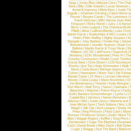
Kygo
|
Jonas Blue
|
Alessia Cara
|
The Cha
Sara
|
Billy
|
Ollie Gabriel
|
Lucas Newman
Axwel & Ingrosso
|
Alicia Keys
|
Justin Ti
Eagulls
|
Johannes Oerding
|
Calvin Harris 
Posner
|
Brooke Candy
|
The Lumineers
|
Gavin DeGraw
|
MIA
|
Norma Jean Mart
Ferguson
|
Ricky Martin
|
Juicy J & Kany
Berry
|
John Legend
|
The Chemical Broth
Pillath
|
Alma
|
LaBrassBanda
|
Luke Chris
Martin Garrix
|
Snakeships & MO
|
Louka
|
D
Hotel
|
Peter Maffay
|
Highly Suspect
|
K
Stargate
|
Joey Badass
|
Gretta Ray
|
Samed
Brandenstein
|
Jennifer Hudson
|
Noah Cy
Balbina
|
Martin Garrix & Troye Sivan
|
Ki
Williams
|
AC DC
|
dePresno
|
Superfruit
|
Montana
|
SZA
|
Wunderwelt
|
Prinz Pi
|
The
Country Communion
|
Khalid
|
Louis Tomlin
Grizzly Bear
|
Chris Brown
|
LCD Soundsys
Enemy
|
Ace Tee
|
Antje Schomaker
|
Walk 
Moon
|
Carla Bruni
|
Michael Jackson
|
Yu
Cohen
|
Haematom
|
Moon Taxi
|
Die Fantas
Mariah Carey
|
10 Years
|
Lecrae
|
Abraham
Woods
|
Clara Louise
|
Mario Novembre
|
Or
Joe Bonamassa
|
Tinashe
|
Kylie Minogue
Tom Misch
|
Matt Terry
|
Saxon
|
Nakhane
|
Bleachers
|
Maluma
|
Prince Royce
|
Fanta
Gotti
|
Barbara Schoeneberger
|
Lykke Li
|
Capital Bra
|
VanJess
|
Samm Henshaw
|
M
Adesse
|
Wet
|
Justin Jesso
|
Marteria and 
Jean Michel Jarre
|
Tash Sultana
|
Ilira
|
LS
Magic!
|
Silk City
|
Avril Lavigne
|
Shotty H
Peep
|
King Princess
|
Flora Cash
|
Maxw
Ronson
|
Professor Green
|
Zedd
|
Ward T
Alive
|
Maggie Rogers
|
Koffee
|
Yung Pinch
Dendemann
|
Cage The Elephant
|
Avantas
Cash
|
David Bowie
|
Miles Davis
|
Bob Dyla
|
Logic
|
Shaggy
|
Kyd The Band
|
Bakerm