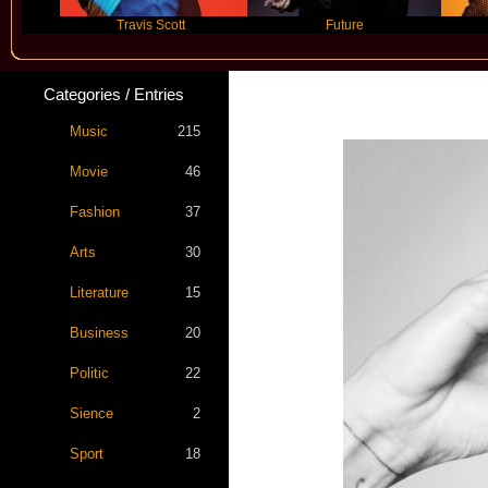
Travis Scott
Future
Sl
Categories / Entries
Music
215
Movie
46
Fashion
37
Arts
30
Literature
15
Business
20
Politic
22
Sience
2
Sport
18