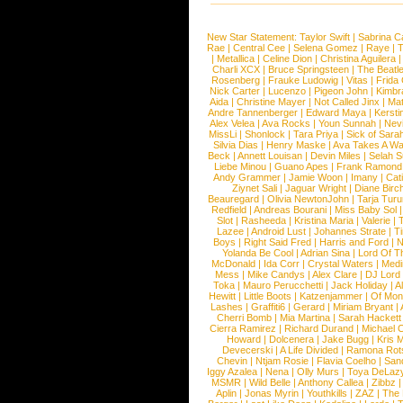
New Star Statement:
Taylor Swift
|
Sabrina C
Rae
|
Central Cee
|
Selena Gomez
|
Raye
|
T
|
Metallica
|
Celine Dion
|
Christina Aguilera
Charli XCX
|
Bruce Springsteen
|
The Beatl
Rosenberg
|
Frauke Ludowig
|
Vitas
|
Frida
Nick Carter
|
Lucenzo
|
Pigeon John
|
Kimbr
Aida
|
Christine Mayer
|
Not Called Jinx
|
Ma
Andre Tannenberger
|
Edward Maya
|
Kersti
Alex Velea
|
Ava Rocks
|
Youn Sunnah
|
Nev
MissLi
|
Shonlock
|
Tara Priya
|
Sick of Sara
Silvia Dias
|
Henry Maske
|
Ava Takes A Wa
Beck
|
Annett Louisan
|
Devin Miles
|
Selah 
Liebe Minou
|
Guano Apes
|
Frank Ramond
Andy Grammer
|
Jamie Woon
|
Imany
|
Cat
Ziynet Sali
|
Jaguar Wright
|
Diane Birc
Beauregard
|
Olivia NewtonJohn
|
Tarja Tur
Redfield
|
Andreas Bourani
|
Miss Baby Sol
Slot
|
Rasheeda
|
Kristina Maria
|
Valerie
|
Lazee
|
Android Lust
|
Johannes Strate
|
T
Boys
|
Right Said Fred
|
Harris and Ford
|
N
Yolanda Be Cool
|
Adrian Sina
|
Lord Of T
McDonald
|
Ida Corr
|
Crystal Waters
|
Medi
Mess
|
Mike Candys
|
Alex Clare
|
DJ Lord
Toka
|
Mauro Perucchetti
|
Jack Holiday
|
A
Hewitt
|
Little Boots
|
Katzenjammer
|
Of Mon
Lashes
|
Graffiti6
|
Gerard
|
Miriam Bryant
|
Cherri Bomb
|
Mia Martina
|
Sarah Hackett
Cierra Ramirez
|
Richard Durand
|
Michael C
Howard
|
Dolcenera
|
Jake Bugg
|
Kris 
Devecerski
|
A Life Divided
|
Ramona Rots
Chevin
|
Ntjam Rosie
|
Flavia Coelho
|
San
Iggy Azalea
|
Nena
|
Olly Murs
|
Toya DeLaz
MSMR
|
Wild Belle
|
Anthony Callea
|
Zibbz
Aplin
|
Jonas Myrin
|
Youthkills
|
ZAZ
|
The 