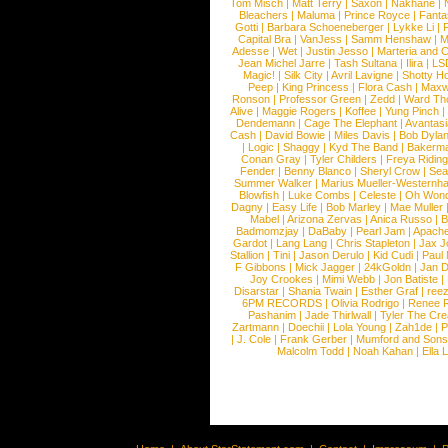
Tom Misch
|
Matt Terry
|
Saxon
|
Nakhane
|
Bleachers
|
Maluma
|
Prince Royce
|
Fanta
Gotti
|
Barbara Schoeneberger
|
Lykke Li
|
Capital Bra
|
VanJess
|
Samm Henshaw
|
M
Adesse
|
Wet
|
Justin Jesso
|
Marteria and 
Jean Michel Jarre
|
Tash Sultana
|
Ilira
|
LS
Magic!
|
Silk City
|
Avril Lavigne
|
Shotty H
Peep
|
King Princess
|
Flora Cash
|
Maxw
Ronson
|
Professor Green
|
Zedd
|
Ward T
Alive
|
Maggie Rogers
|
Koffee
|
Yung Pinch
Dendemann
|
Cage The Elephant
|
Avantas
Cash
|
David Bowie
|
Miles Davis
|
Bob Dyla
|
Logic
|
Shaggy
|
Kyd The Band
|
Bakerm
Conan Gray
|
Tyler Childers
|
Freya Ridin
Fender
|
Benny Blanco
|
Sheryl Crow
|
Sea
Summer Walker
|
Marius Mueller-Westernh
Blowfish
|
Luke Combs
|
Celeste
|
Oh Won
Dagny
|
Easy Life
|
Bob Marley
|
Mae Muller
Mabel
|
Arizona Zervas
|
Anica Russo
|
B
Badmomzjay
|
DaBaby
|
Pearl Jam
|
Apach
Gardot
|
Lang Lang
|
Chris Stapleton
|
Jax J
Stallion
|
Tini
|
Jason Derulo
|
Kid Cudi
|
Paul
F Gibbons
|
Mick Jagger
|
24kGoldn
|
Jan D
Joy Crookes
|
Mimi Webb
|
Jon Batiste
|
Disarstar
|
Shania Twain
|
Esther Graf
|
ree
6PM RECORDS
|
Olivia Rodrigo
|
Renee 
Pashanim
|
Jade Thirlwall
|
Tyler The Cre
Zartmann
|
Doechii
|
Lola Young
|
Zah1de
|
P
|
J. Cole
|
Frank Gerber
|
Mumford and Sons
Malcolm Todd
|
Noah Kahan
|
Ella 