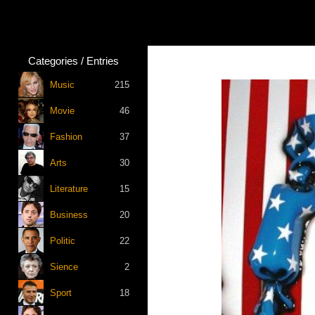
Categories / Entries
Music
215
Movie
46
Fashion
37
Arts
30
Literature
15
Business
20
Politic
22
Sience
2
Sport
18