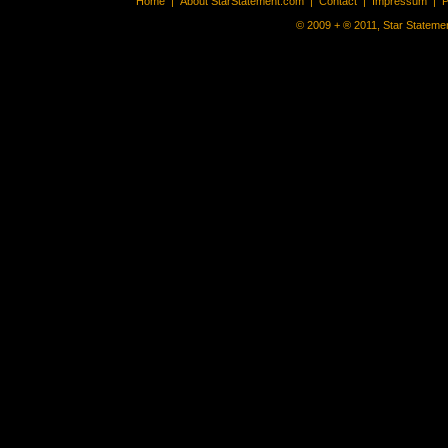
Home
|
About StarStatement.com
|
Contact
|
Impressum
|
P
© 2009 + ® 2011, Star Statemen