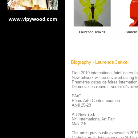
Laurence Jenkell
Laurenc
Biography - Laurence Jenkell
First 2019 international fairs' dates 
New artwork will be unveiled during k
Premières dates de foires internatio
De nouvelles œuvres seront dévoilées
PArC
Pérou Arte Contemporáneo
April 25-28
Art New York
NY International Art Fair
May 2-5
The artist previously exposed in 201
L'artiste avait déjà exposé en 2016 