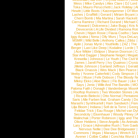
Mess
|
Mike Candys
|
Alex Clare
|
DJ Lord
Toka
|
Mauro Perucchetti
|
Jack Holiday
|
A
Hewitt
|
Little Boots
|
Katzenjammer
|
Of Mon
Lashes
|
Graffiti6
|
Gerard
|
Miriam Bryant
|
Cherri Bomb
|
Mia Martina
|
Sarah Hackett
Cierra Ramirez
|
Richard Durand
|
Michael C
Howard
|
Dolcenera
|
Jake Bugg
|
Kris 
Devecerski
|
A Life Divided
|
Ramona Rots
Chevin
|
Ntjam Rosie
|
Flavia Coelho
|
San
Iggy Azalea
|
Nena
|
Olly Murs
|
Toya DeLaz
MSMR
|
Wild Belle
|
Anthony Callea
|
Zibbz
Aplin
|
Jonas Myrin
|
Youthkills
|
ZAZ
|
The 
Berger
|
Last Like Deep
|
Kodaline
|
Lorde
|
|
Ace Wilder
|
Eklipse
|
Sharon Doorson
|
C
Star And Dagger
|
Stephanie Neigel
|
Megal
Krewella
|
Johnossi
|
Le Youth
|
The Civil 
James
|
Jarell Perry
|
Ivy Quainoo
|
Crysta
Jillette Johnson
|
Garland Jeffreys
|
Gerald
Black Onassis
|
Wes Mack
|
Ben Pearce
Veeby
|
Yvonne Catterfeld
|
Cody Simpson
|
Year
|
Muse
|
Fefe Dobson
|
The Bloody N
Mikky Ekko
|
Aloe Blacc
|
Flo Bauer
|
Like
Says
|
Jenix
|
Wille And The Bandits
|
MO
Paloma Faith
|
Oonagh
|
Vandenbergs Moon
|
Rooftop Runners
|
Two Wooden Stones
|
A
|
Ricardo Bielecki
|
Otto Normal
|
Pentatoni
Saris
|
Alle Farben feat. Graham Candy
|
Do
Marashi
|
Synthkartell
|
Ham Sandwich
|
Fio
Lilja Bloom
|
Indiana
|
Sofi de la Torre
|
Georg
Felidae Trick
|
Eau Rouge
|
Michel van Dy
Secondcity
|
Eisenhauer
|
Woody Pitney
|
A
Malinchak
|
Porter Robinson
|
Iggy and Th
Oliver Heldens
|
Steve Angello
|
As Animal
Lary
|
Grace
|
Adrenaline Rush
|
Tom Gaeb
Nervous Nellie
|
Dee Dee Bridgewater
|
Commons
|
Vegas
|
Maraaya
|
Wretch 32
Avener
|
Colbie Caillat
|
Conchita Wurst
|