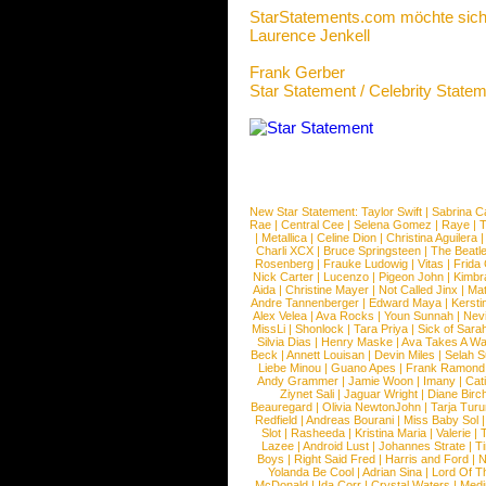
StarStatements.com möchte sich
Laurence Jenkell
Frank Gerber
Star Statement / Celebrity State
New Star Statement:
Taylor Swift
|
Sabrina C
Rae
|
Central Cee
|
Selena Gomez
|
Raye
|
T
|
Metallica
|
Celine Dion
|
Christina Aguilera
Charli XCX
|
Bruce Springsteen
|
The Beatl
Rosenberg
|
Frauke Ludowig
|
Vitas
|
Frida
Nick Carter
|
Lucenzo
|
Pigeon John
|
Kimbr
Aida
|
Christine Mayer
|
Not Called Jinx
|
Ma
Andre Tannenberger
|
Edward Maya
|
Kersti
Alex Velea
|
Ava Rocks
|
Youn Sunnah
|
Nev
MissLi
|
Shonlock
|
Tara Priya
|
Sick of Sara
Silvia Dias
|
Henry Maske
|
Ava Takes A Wa
Beck
|
Annett Louisan
|
Devin Miles
|
Selah 
Liebe Minou
|
Guano Apes
|
Frank Ramond
Andy Grammer
|
Jamie Woon
|
Imany
|
Cat
Ziynet Sali
|
Jaguar Wright
|
Diane Birc
Beauregard
|
Olivia NewtonJohn
|
Tarja Tur
Redfield
|
Andreas Bourani
|
Miss Baby Sol
Slot
|
Rasheeda
|
Kristina Maria
|
Valerie
|
Lazee
|
Android Lust
|
Johannes Strate
|
T
Boys
|
Right Said Fred
|
Harris and Ford
|
N
Yolanda Be Cool
|
Adrian Sina
|
Lord Of T
McDonald
|
Ida Corr
|
Crystal Waters
|
Medi