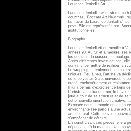
Laurence Jenkell's Art
Laurence Jenkell’s work stems both f
countries, Boccara Art New York repre
Le travail de Laurence Jenkell s'inscr
pays. Elle est représentée par Boccar
institutionnelles.
Biography
Laurence Jenkell vit et travaille à V
années 90. Au fur et à mesure, ses 
les coulures, la cuisson, le moulage,
Après différentes investigations, elle
qui va lui permettre de réaliser la
Le wrapping, littéralement l’enrouleme
uniques. Peu à peu, l’artiste va déc
ou le polyester. Sujet universel, le 
drapé, enchevêtrement et résistance
Il lui a permis d’exorciser certains 
L’artiste va le transformer, le travai
joue autour de sa structure et de sa t
cette nouvelle orientation créative, 
Exposée dans le monde entier, Laure
environnante liée parfois à une actual
architectural. Cette nouvelle oeuvre 
s’empêcher de détruire.
En construisant ces pièces, elle a p
dépendance à la machine. Une nouvelle