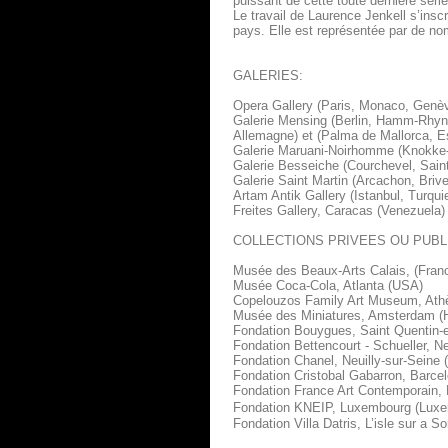
puissant de cette toute dernière série
Le travail de Laurence Jenkell s’inscr
pays. Elle est représentée par de nom
GALERIES:
Opera Gallery (Paris, Monaco, Genè
Galerie Mensing (Berlin, Hamm-Rhyn
Allemagne) et (Palma de Mallorca, 
Galerie Maruani-Noirhomme (Knokke-l
Galerie Besseiche (Courchevel, Saint
Galerie Saint Martin (Arcachon, Briv
Artam Antik Gallery (Istanbul, Turqui
Freites Gallery, Caracas (Venezuela)
COLLECTIONS PRIVEES OU PUBL
Musée des Beaux-Arts Calais, (Fran
Musée Coca-Cola, Atlanta (USA)
Copelouzos Family Art Museum, Ath
Musée des Miniatures, Amsterdam (H
Fondation Bouygues, Saint Quentin-e
Fondation Bettencourt - Schueller, Ne
Fondation Chanel, Neuilly-sur-Seine 
Fondation Cristobal Gabarron, Barce
Fondation France Art Contemporain, 
Fondation KNEIP, Luxembourg (Lu
Fondation Villa Datris, L’isle sur a S