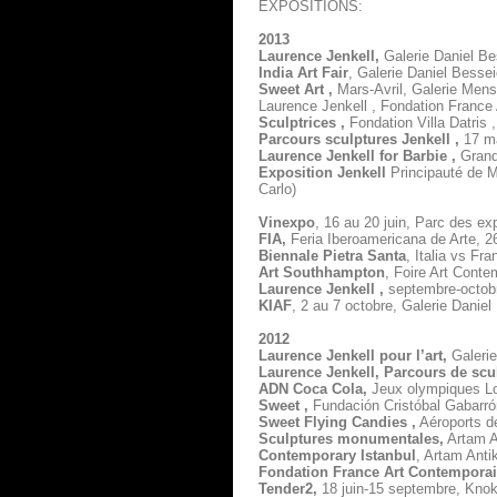
EXPOSITIONS:
2013
Laurence Jenkell,
Galerie Daniel Be
India Art Fair
, Galerie Daniel Bessei
Sweet Art ,
Mars-Avril, Galerie Men
Laurence Jenkell , Fondation France
Sculptrices ,
Fondation Villa Datris ,
Parcours sculptures Jenkell ,
17 ma
Laurence Jenkell for Barbie ,
Grand 
Exposition Jenkell
Principauté de M
Carlo)
Vinexpo
, 16 au 20 juin, Parc des 
FIA,
Feria Iberoamericana de Arte, 26
Biennale Pietra Santa
, Italia vs Fra
Art Southhampton
, Foire Art Conte
Laurence Jenkell ,
septembre-octobre
KIAF
, 2 au 7 octobre, Galerie Danie
2012
Laurence Jenkell pour l’art,
Galerie
Laurence Jenkell, Parcours de scu
ADN Coca Cola,
Jeux olympiques Lo
Sweet ,
Fundación Cristóbal Gabarrón
Sweet Flying Candies ,
Aéroports de
Sculptures monumentales,
Artam An
Contemporary Istanbul
, Artam Anti
Fondation France Art Contemporai
Tender2,
18 juin-15 septembre, Knok