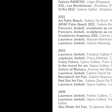
Galerie RADESKI
, Liège (Belgique)
XXL, Les Bordelaises ,
Bordeaux (F
St'Art 2012
, Galerie Saltiel, Strasbo
2011
Art Palm Beach
, Gallery De Buck, 
AIFAF Palm Beach 2011
, Galerie Bo
Parcours Jenkell, sculptures au co
Parcours Jenkell, sculptures au c
Sculptures drapeaux G20,
Cannes
Laurence Jenkell,
Maruani-Noirhomm
Laurence Jenkell,
Galerie Mensing, 
2010
Laurence Jenkell,
Portakal Gallery A
culptures Jenkell,
Plaza Athénée, Co
Crazy Colors,
Opera Gallery, Paris 
In the mood for art,
Opera Gallery, 
Colors of Monaco,
Avenue des Beau
Laurence Jenkell,
Galerie David De 
Marrakech Art Fair
, Galerie Matiss
Red Dot Art Fair
, Galerie David De 
Laurence Jenkell,
Opera Gallery, Lo
2009
Laurence Jenkell,
Freites Gallery, 
Laurence Jenkell,
Opera Gallery, Pa
Dubaï
Abu Dhabi Art Fair
, Sculptures Mon