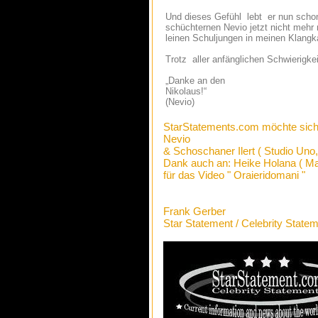
Und dieses Gefühl lebt er nun schon
schüchternen Nevio jetzt nicht meh
leinen Schuljungen in meinen Klang
Trotz aller anfänglichen Schwieri
„Danke an den
Nikolaus!“
(Nevio)
StarStatements.com möchte sich
Nevio
& Schoschaner Ilert ( Studio Uno, 
Dank auch an: Heike Holana ( M
für das Video " Oraieridomani "
Frank Gerber
Star Statement / Celebrity State