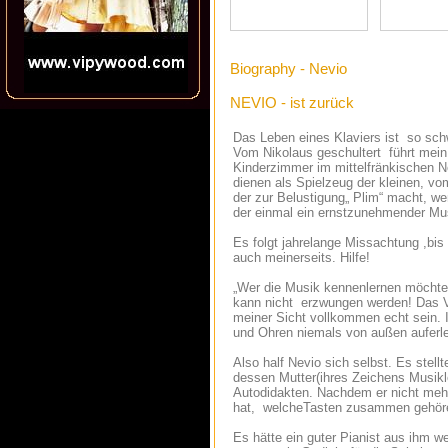
Biography - Nevio
NEVIO - ist zurück
Das Leben eines Klaviers ist so sch
Vom Nikolaus geschultert führt mei
Kinderzimmer im mittelfränkischen 
dienen als Spielzeug der kleinen, vom
der zur Belustigung„ Plim“ macht, we
der einmal ein ernstzunehmender Mus
Es folgt jahrelange Missachtung ,bis 
auch meinerseits. Hilfe!
„Wer die Musik kennenlernen möchte 
kann nicht erzwungen werden! Das 
meiner Sicht vollkommen echt sein. I
und Ohren niemals von außen auferle
Also half Nevio sich selbst. Es stell
dessen Mutter(ihres Zeichens Musikle
Autodidakten. Nachdem er nicht meh
hat, welcheTasten zusammen gehören
Es hätte ein guter Pianist aus ihm 