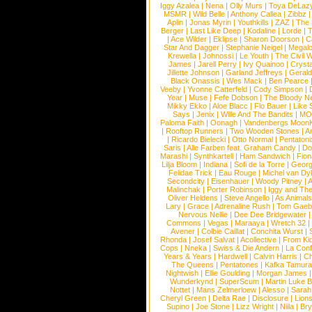
Iggy Azalea
|
Nena
|
Olly Murs
|
Toya DeLaz
MSMR
|
Wild Belle
|
Anthony Callea
|
Zibbz
Aplin
|
Jonas Myrin
|
Youthkills
|
ZAZ
|
The 
Berger
|
Last Like Deep
|
Kodaline
|
Lorde
|
|
Ace Wilder
|
Eklipse
|
Sharon Doorson
|
C
Star And Dagger
|
Stephanie Neigel
|
Megal
Krewella
|
Johnossi
|
Le Youth
|
The Civil 
James
|
Jarell Perry
|
Ivy Quainoo
|
Crysta
Jillette Johnson
|
Garland Jeffreys
|
Gerald
Black Onassis
|
Wes Mack
|
Ben Pearce
Veeby
|
Yvonne Catterfeld
|
Cody Simpson
|
Year
|
Muse
|
Fefe Dobson
|
The Bloody N
Mikky Ekko
|
Aloe Blacc
|
Flo Bauer
|
Like
Says
|
Jenix
|
Wille And The Bandits
|
MO
Paloma Faith
|
Oonagh
|
Vandenbergs Moon
|
Rooftop Runners
|
Two Wooden Stones
|
A
|
Ricardo Bielecki
|
Otto Normal
|
Pentatoni
Saris
|
Alle Farben feat. Graham Candy
|
Do
Marashi
|
Synthkartell
|
Ham Sandwich
|
Fio
Lilja Bloom
|
Indiana
|
Sofi de la Torre
|
Georg
Felidae Trick
|
Eau Rouge
|
Michel van Dy
Secondcity
|
Eisenhauer
|
Woody Pitney
|
A
Malinchak
|
Porter Robinson
|
Iggy and Th
Oliver Heldens
|
Steve Angello
|
As Animal
Lary
|
Grace
|
Adrenaline Rush
|
Tom Gaeb
Nervous Nellie
|
Dee Dee Bridgewater
|
Commons
|
Vegas
|
Maraaya
|
Wretch 32
Avener
|
Colbie Caillat
|
Conchita Wurst
|
Rhonda
|
Josef Salvat
|
Acollective
|
From Ki
Cops
|
Nneka
|
Swiss & Die Andern
|
La Conf
Years & Years
|
Hardwell
|
Calvin Harris
|
Ch
The Queens
|
Pentatones
|
Kafka Tamura
Nightwish
|
Ellie Goulding
|
Morgan James
Wunderkynd
|
SuperScum
|
Martin Luke 
Nottet
|
Mans Zelmerloew
|
Alesso
|
Sarah
Cheryl Green
|
Delta Rae
|
Disclosure
|
Lion
Supino
|
Joe Stone
|
Lizz Wright
|
Niila
|
Br