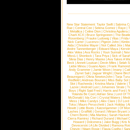
New Star Statement:
Taylor Swift
|
Sabrina C
Rae
|
Central Cee
|
Selena Gomez
|
Raye
|
T
|
Metallica
|
Celine Dion
|
Christina Aguilera
Charli XCX
|
Bruce Springsteen
|
The Beatl
Rosenberg
|
Frauke Ludowig
|
Vitas
|
Frida
Nick Carter
|
Lucenzo
|
Pigeon John
|
Kimbr
Aida
|
Christine Mayer
|
Not Called Jinx
|
Ma
Andre Tannenberger
|
Edward Maya
|
Kersti
Alex Velea
|
Ava Rocks
|
Youn Sunnah
|
Nev
MissLi
|
Shonlock
|
Tara Priya
|
Sick of Sara
Silvia Dias
|
Henry Maske
|
Ava Takes A Wa
Beck
|
Annett Louisan
|
Devin Miles
|
Selah 
Liebe Minou
|
Guano Apes
|
Frank Ramond
Andy Grammer
|
Jamie Woon
|
Imany
|
Cat
Ziynet Sali
|
Jaguar Wright
|
Diane Birc
Beauregard
|
Olivia NewtonJohn
|
Tarja Tur
Redfield
|
Andreas Bourani
|
Miss Baby Sol
Slot
|
Rasheeda
|
Kristina Maria
|
Valerie
|
Lazee
|
Android Lust
|
Johannes Strate
|
T
Boys
|
Right Said Fred
|
Harris and Ford
|
N
Yolanda Be Cool
|
Adrian Sina
|
Lord Of T
McDonald
|
Ida Corr
|
Crystal Waters
|
Medi
Mess
|
Mike Candys
|
Alex Clare
|
DJ Lord
Toka
|
Mauro Perucchetti
|
Jack Holiday
|
A
Hewitt
|
Little Boots
|
Katzenjammer
|
Of Mon
Lashes
|
Graffiti6
|
Gerard
|
Miriam Bryant
|
Cherri Bomb
|
Mia Martina
|
Sarah Hackett
Cierra Ramirez
|
Richard Durand
|
Michael C
Howard
|
Dolcenera
|
Jake Bugg
|
Kris 
Devecerski
|
A Life Divided
|
Ramona Rots
Chevin
|
Ntjam Rosie
|
Flavia Coelho
|
San