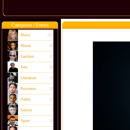
Categories / Entries
Music
215
Movie
46
Fashion
37
Arts
30
Literature
15
Business
20
Politic
22
Sience
2
Sport
18