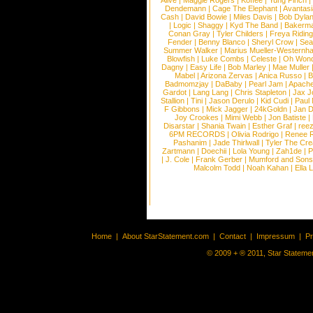
Alive
|
Maggie Rogers
|
Koffee
|
Yung Pinch
Dendemann
|
Cage The Elephant
|
Avantas
Cash
|
David Bowie
|
Miles Davis
|
Bob Dyla
|
Logic
|
Shaggy
|
Kyd The Band
|
Bakerm
Conan Gray
|
Tyler Childers
|
Freya Ridin
Fender
|
Benny Blanco
|
Sheryl Crow
|
Sea
Summer Walker
|
Marius Mueller-Westernh
Blowfish
|
Luke Combs
|
Celeste
|
Oh Won
Dagny
|
Easy Life
|
Bob Marley
|
Mae Muller
Mabel
|
Arizona Zervas
|
Anica Russo
|
B
Badmomzjay
|
DaBaby
|
Pearl Jam
|
Apach
Gardot
|
Lang Lang
|
Chris Stapleton
|
Jax J
Stallion
|
Tini
|
Jason Derulo
|
Kid Cudi
|
Paul
F Gibbons
|
Mick Jagger
|
24kGoldn
|
Jan D
Joy Crookes
|
Mimi Webb
|
Jon Batiste
|
Disarstar
|
Shania Twain
|
Esther Graf
|
ree
6PM RECORDS
|
Olivia Rodrigo
|
Renee 
Pashanim
|
Jade Thirlwall
|
Tyler The Cre
Zartmann
|
Doechii
|
Lola Young
|
Zah1de
|
P
|
J. Cole
|
Frank Gerber
|
Mumford and Sons
Malcolm Todd
|
Noah Kahan
|
Ella 
Home
|
About StarStatement.com
|
Contact
|
Impressum
|
P
© 2009 + ® 2011, Star Statemen