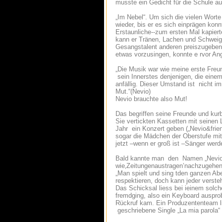
musste ein Gedicht für die Schule 
„Im Nebel“. Um sich die vielen Wort
wieder, bis er es sich einprägen konn
Erstaunliche-­-zum ersten Mal kapiert
kann er Tränen, Lachen und Schweige
Gesangstalent anderen preiszugeben– 
etwas vorzusingen, konnte e rvor Angs
„Die Musik war wie meine erste Freund
sein Innerstes denjenigen, die einem
anfällig. Dieser Umstand ist nicht i
Mut.“(Nevio)
Nevio brauchte also Mut!
Das begriffen seine Freunde und kurb
Sie vertickten Kassetten mit seinen L
Jahr ein Konzert geben („Nevio&frien
sogar die Mädchen der Oberstufe mit ,
jetzt –wenn er groß ist –Sänger werd
Bald kannte man den Namen „NevioPa
wie‚Zeitungenaustragen’nachzugehen
„Man spielt und sing tden ganzen Aben
respektieren, doch kann jeder versteh
Das Schicksal liess bei ieinem solch
fremdging, also ein Keyboard auspro
Rückruf kam. Ein Produzententeam lie
geschriebene Single „La mia parola“ 