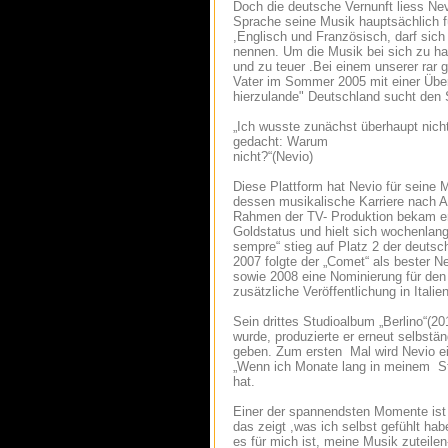
Doch die deutsche Vernunft liess N
Sprache seine Musik hauptsächlich fül
,Englisch und Französisch, darf sich
nennen. Um die Musik bei sich zu ha
und zu teuer .Bei einem unserer rar
Vater im Sommer 2005 mit einer Über
hierzulande" Deutschland sucht den 
„Ich wusste zunächst überhaupt nich
gedacht: Warum
nicht?“(Nevio)
Diese Plattform hat Nevio für seine 
dessen musikalische Karriere nach A
Rahmen der TV- Produktion bekam er 
Goldstatus und hielt sich wochenlan
sempre“ stieg auf Platz 2 der deutsc
2007 folgte der „Comet“ als bester
sowie 2008 eine Nominierung für den
zusätzliche Veröffentlichung in Ital
Sein drittes Studioalbum „Berlino“(20
wurde, produzierte er erneut selbstä
geben. Zum ersten Mal wird Nevio ei
„Wenn ich Monate lang in meinem Stud
hat.
Einer der spannendsten Momente ist 
das zeigt ,was ich selbst gefühlt hab
es für mich ist, meine Musik zuteilen