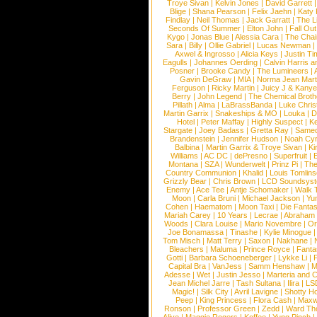
Troye Sivan
|
Kelvin Jones
|
David Garrett
Blige
|
Shana Pearson
|
Felix Jaehn
|
Katy 
Findlay
|
Neil Thomas
|
Jack Garratt
|
The L
Seconds Of Summer
|
Elton John
|
Fall Ou
Kygo
|
Jonas Blue
|
Alessia Cara
|
The Cha
Sara
|
Billy
|
Ollie Gabriel
|
Lucas Newman
Axwel & Ingrosso
|
Alicia Keys
|
Justin Ti
Eagulls
|
Johannes Oerding
|
Calvin Harris 
Posner
|
Brooke Candy
|
The Lumineers
|
Gavin DeGraw
|
MIA
|
Norma Jean Mart
Ferguson
|
Ricky Martin
|
Juicy J & Kany
Berry
|
John Legend
|
The Chemical Broth
Pillath
|
Alma
|
LaBrassBanda
|
Luke Chris
Martin Garrix
|
Snakeships & MO
|
Louka
|
D
Hotel
|
Peter Maffay
|
Highly Suspect
|
K
Stargate
|
Joey Badass
|
Gretta Ray
|
Samed
Brandenstein
|
Jennifer Hudson
|
Noah Cy
Balbina
|
Martin Garrix & Troye Sivan
|
Ki
Williams
|
AC DC
|
dePresno
|
Superfruit
|
Montana
|
SZA
|
Wunderwelt
|
Prinz Pi
|
The
Country Communion
|
Khalid
|
Louis Tomlin
Grizzly Bear
|
Chris Brown
|
LCD Soundsys
Enemy
|
Ace Tee
|
Antje Schomaker
|
Walk 
Moon
|
Carla Bruni
|
Michael Jackson
|
Yu
Cohen
|
Haematom
|
Moon Taxi
|
Die Fantas
Mariah Carey
|
10 Years
|
Lecrae
|
Abraham
Woods
|
Clara Louise
|
Mario Novembre
|
Or
Joe Bonamassa
|
Tinashe
|
Kylie Minogue
Tom Misch
|
Matt Terry
|
Saxon
|
Nakhane
|
Bleachers
|
Maluma
|
Prince Royce
|
Fanta
Gotti
|
Barbara Schoeneberger
|
Lykke Li
|
Capital Bra
|
VanJess
|
Samm Henshaw
|
M
Adesse
|
Wet
|
Justin Jesso
|
Marteria and 
Jean Michel Jarre
|
Tash Sultana
|
Ilira
|
LS
Magic!
|
Silk City
|
Avril Lavigne
|
Shotty H
Peep
|
King Princess
|
Flora Cash
|
Maxw
Ronson
|
Professor Green
|
Zedd
|
Ward T