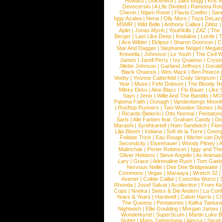
Howard
|
Dolcenera
|
Jake Bugg
|
Kris 
Devecerski
|
A Life Divided
|
Ramona Rots
Chevin
|
Ntjam Rosie
|
Flavia Coelho
|
San
Iggy Azalea
|
Nena
|
Olly Murs
|
Toya DeLaz
MSMR
|
Wild Belle
|
Anthony Callea
|
Zibbz
Aplin
|
Jonas Myrin
|
Youthkills
|
ZAZ
|
The 
Berger
|
Last Like Deep
|
Kodaline
|
Lorde
|
|
Ace Wilder
|
Eklipse
|
Sharon Doorson
|
C
Star And Dagger
|
Stephanie Neigel
|
Megal
Krewella
|
Johnossi
|
Le Youth
|
The Civil 
James
|
Jarell Perry
|
Ivy Quainoo
|
Crysta
Jillette Johnson
|
Garland Jeffreys
|
Gerald
Black Onassis
|
Wes Mack
|
Ben Pearce
Veeby
|
Yvonne Catterfeld
|
Cody Simpson
|
Year
|
Muse
|
Fefe Dobson
|
The Bloody N
Mikky Ekko
|
Aloe Blacc
|
Flo Bauer
|
Like
Says
|
Jenix
|
Wille And The Bandits
|
MO
Paloma Faith
|
Oonagh
|
Vandenbergs Moon
|
Rooftop Runners
|
Two Wooden Stones
|
A
|
Ricardo Bielecki
|
Otto Normal
|
Pentatoni
Saris
|
Alle Farben feat. Graham Candy
|
Do
Marashi
|
Synthkartell
|
Ham Sandwich
|
Fio
Lilja Bloom
|
Indiana
|
Sofi de la Torre
|
Georg
Felidae Trick
|
Eau Rouge
|
Michel van Dy
Secondcity
|
Eisenhauer
|
Woody Pitney
|
A
Malinchak
|
Porter Robinson
|
Iggy and Th
Oliver Heldens
|
Steve Angello
|
As Animal
Lary
|
Grace
|
Adrenaline Rush
|
Tom Gaeb
Nervous Nellie
|
Dee Dee Bridgewater
|
Commons
|
Vegas
|
Maraaya
|
Wretch 32
Avener
|
Colbie Caillat
|
Conchita Wurst
|
Rhonda
|
Josef Salvat
|
Acollective
|
From Ki
Cops
|
Nneka
|
Swiss & Die Andern
|
La Conf
Years & Years
|
Hardwell
|
Calvin Harris
|
Ch
The Queens
|
Pentatones
|
Kafka Tamura
Nightwish
|
Ellie Goulding
|
Morgan James
Wunderkynd
|
SuperScum
|
Martin Luke 
Nottet
|
Mans Zelmerloew
|
Alesso
|
Sarah