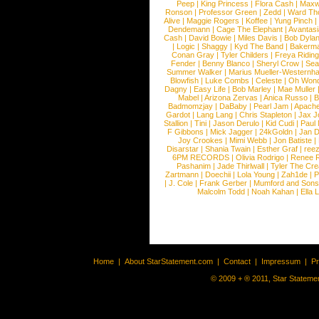
Peep
|
King Princess
|
Flora Cash
|
Maxw
Ronson
|
Professor Green
|
Zedd
|
Ward T
Alive
|
Maggie Rogers
|
Koffee
|
Yung Pinch
Dendemann
|
Cage The Elephant
|
Avantas
Cash
|
David Bowie
|
Miles Davis
|
Bob Dyla
|
Logic
|
Shaggy
|
Kyd The Band
|
Bakerm
Conan Gray
|
Tyler Childers
|
Freya Ridin
Fender
|
Benny Blanco
|
Sheryl Crow
|
Sea
Summer Walker
|
Marius Mueller-Westernh
Blowfish
|
Luke Combs
|
Celeste
|
Oh Won
Dagny
|
Easy Life
|
Bob Marley
|
Mae Muller
Mabel
|
Arizona Zervas
|
Anica Russo
|
B
Badmomzjay
|
DaBaby
|
Pearl Jam
|
Apach
Gardot
|
Lang Lang
|
Chris Stapleton
|
Jax J
Stallion
|
Tini
|
Jason Derulo
|
Kid Cudi
|
Paul
F Gibbons
|
Mick Jagger
|
24kGoldn
|
Jan D
Joy Crookes
|
Mimi Webb
|
Jon Batiste
|
Disarstar
|
Shania Twain
|
Esther Graf
|
ree
6PM RECORDS
|
Olivia Rodrigo
|
Renee 
Pashanim
|
Jade Thirlwall
|
Tyler The Cre
Zartmann
|
Doechii
|
Lola Young
|
Zah1de
|
P
|
J. Cole
|
Frank Gerber
|
Mumford and Sons
Malcolm Todd
|
Noah Kahan
|
Ella 
Home
|
About StarStatement.com
|
Contact
|
Impressum
|
P
© 2009 + ® 2011, Star Statemen