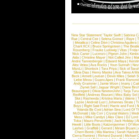
New Star Statement:
Taylor Swift
|
Sabrina C
Rae
|
Central Cee
|
Selena Gomez
|
Raye
|
T
|
Metallica
|
Celine Dion
|
Christina Aguilera
Charli XCX
|
Bruce Springsteen
|
The Beatl
Rosenberg
|
Frauke Ludowig
|
Vitas
|
Frida
Nick Carter
|
Lucenzo
|
Pigeon John
|
Kimbr
Aida
|
Christine Mayer
|
Not Called Jinx
|
Ma
Andre Tannenberger
|
Edward Maya
|
Kersti
Alex Velea
|
Ava Rocks
|
Youn Sunnah
|
Nev
MissLi
|
Shonlock
|
Tara Priya
|
Sick of Sara
Silvia Dias
|
Henry Maske
|
Ava Takes A Wa
Beck
|
Annett Louisan
|
Devin Miles
|
Selah 
Liebe Minou
|
Guano Apes
|
Frank Ramond
Andy Grammer
|
Jamie Woon
|
Imany
|
Cat
Ziynet Sali
|
Jaguar Wright
|
Diane Birc
Beauregard
|
Olivia NewtonJohn
|
Tarja Tur
Redfield
|
Andreas Bourani
|
Miss Baby Sol
Slot
|
Rasheeda
|
Kristina Maria
|
Valerie
|
Lazee
|
Android Lust
|
Johannes Strate
|
T
Boys
|
Right Said Fred
|
Harris and Ford
|
N
Yolanda Be Cool
|
Adrian Sina
|
Lord Of T
McDonald
|
Ida Corr
|
Crystal Waters
|
Medi
Mess
|
Mike Candys
|
Alex Clare
|
DJ Lord
Toka
|
Mauro Perucchetti
|
Jack Holiday
|
A
Hewitt
|
Little Boots
|
Katzenjammer
|
Of Mon
Lashes
|
Graffiti6
|
Gerard
|
Miriam Bryant
|
Cherri Bomb
|
Mia Martina
|
Sarah Hackett
Cierra Ramirez
|
Richard Durand
|
Michael C