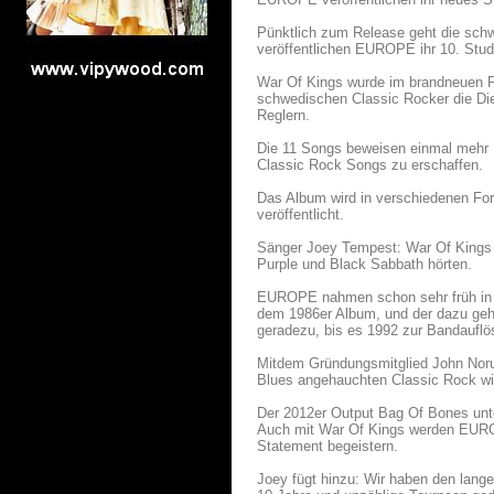
Pünktlich zum Release geht die sch
veröffentlichen EUROPE ihr 10. Stud
War Of Kings wurde im brandneuen 
schwedischen Classic Rocker die Die
Reglern.
Die 11 Songs beweisen einmal mehr
Classic Rock Songs zu erschaffen.
Das Album wird in verschiedenen Fo
veröffentlicht.
Sänger Joey Tempest: War Of Kings i
Purple und Black Sabbath hörten.
EUROPE nahmen schon sehr früh in ih
dem 1986er Album, und der dazu gehö
geradezu, bis es 1992 zur Bandaufl
Mitdem Gründungsmitglied John Noru
Blues angehauchten Classic Rock wie
Der 2012er Output Bag Of Bones unter
Auch mit War Of Kings werden EUROP
Statement begeistern.
Joey fügt hinzu: Wir haben den lang