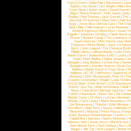
Cheryl Green
|
Delta Rae
|
Disclosure
|
Lion
Supino
|
Joe Stone
|
Lizz Wright
|
Niila
|
Br
Troye Sivan
|
Kelvin Jones
|
David Garrett
Blige
|
Shana Pearson
|
Felix Jaehn
|
Katy 
Findlay
|
Neil Thomas
|
Jack Garratt
|
The L
Seconds Of Summer
|
Elton John
|
Fall Ou
Kygo
|
Jonas Blue
|
Alessia Cara
|
The Cha
Sara
|
Billy
|
Ollie Gabriel
|
Lucas Newman
Axwel & Ingrosso
|
Alicia Keys
|
Justin Ti
Eagulls
|
Johannes Oerding
|
Calvin Harris 
Posner
|
Brooke Candy
|
The Lumineers
|
Gavin DeGraw
|
MIA
|
Norma Jean Mart
Ferguson
|
Ricky Martin
|
Juicy J & Kany
Berry
|
John Legend
|
The Chemical Broth
Pillath
|
Alma
|
LaBrassBanda
|
Luke Chris
Martin Garrix
|
Snakeships & MO
|
Louka
|
D
Hotel
|
Peter Maffay
|
Highly Suspect
|
K
Stargate
|
Joey Badass
|
Gretta Ray
|
Samed
Brandenstein
|
Jennifer Hudson
|
Noah Cy
Balbina
|
Martin Garrix & Troye Sivan
|
Ki
Williams
|
AC DC
|
dePresno
|
Superfruit
|
Montana
|
SZA
|
Wunderwelt
|
Prinz Pi
|
The
Country Communion
|
Khalid
|
Louis Tomlin
Grizzly Bear
|
Chris Brown
|
LCD Soundsys
Enemy
|
Ace Tee
|
Antje Schomaker
|
Walk 
Moon
|
Carla Bruni
|
Michael Jackson
|
Yu
Cohen
|
Haematom
|
Moon Taxi
|
Die Fantas
Mariah Carey
|
10 Years
|
Lecrae
|
Abraham
Woods
|
Clara Louise
|
Mario Novembre
|
Or
Joe Bonamassa
|
Tinashe
|
Kylie Minogue
Tom Misch
|
Matt Terry
|
Saxon
|
Nakhane
|
Bleachers
|
Maluma
|
Prince Royce
|
Fanta
Gotti
|
Barbara Schoeneberger
|
Lykke Li
|
Capital Bra
|
VanJess
|
Samm Henshaw
|
M
Adesse
|
Wet
|
Justin Jesso
|
Marteria and 
Jean Michel Jarre
|
Tash Sultana
|
Ilira
|
LS
Magic!
|
Silk City
|
Avril Lavigne
|
Shotty H