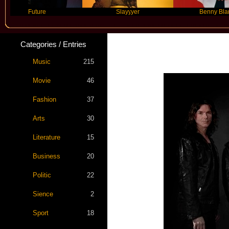
Future
Slayyyer
Benny Blanco
Categories / Entries
Music
215
Movie
46
Fashion
37
Arts
30
Literature
15
Business
20
Politic
22
Sience
2
Sport
18