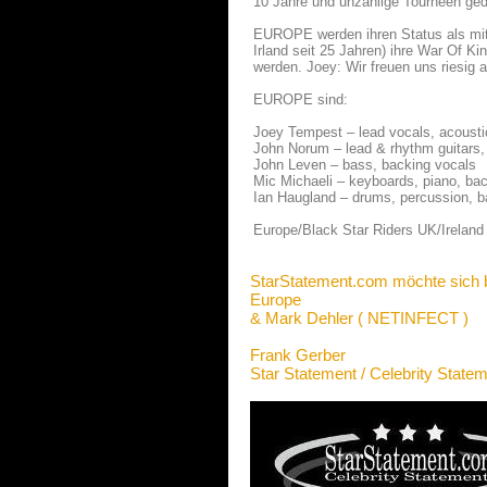
10 Jahre und unzählige Tourneen ge
EUROPE werden ihren Status als mit
Irland seit 25 Jahren) ihre War Of K
werden. Joey: Wir freuen uns riesig a
EUROPE sind:
Joey Tempest – lead vocals, acousti
John Norum – lead & rhythm guitars,
John Leven – bass, backing vocals
Mic Michaeli – keyboards, piano, bac
Ian Haugland – drums, percussion, b
Europe/Black Star Riders UK/Ireland 
StarStatement.com möchte sich 
Europe
& Mark Dehler ( NETINFECT )
Frank Gerber
Star Statement / Celebrity State