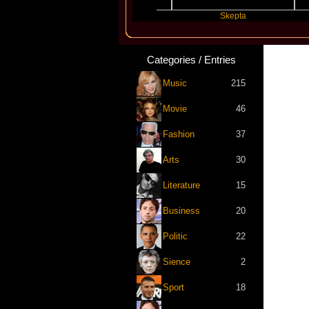
Katseye
Skepta
Tr
Categories / Entries
Music
215
Movie
46
Fashion
37
Arts
30
Literature
15
Business
20
Politic
22
Sience
2
Sport
18