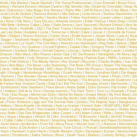
 Bomb
|
Mia Martina
|
Sarah Hackett
|
The Young Professionals
|
Caro Emerald
|
Bryan Ferry
amirez
|
Richard Durand
|
Michael Canitrot
|
Ally Sereda
|
Miu
|
Death by Chocolate
|
Deap Val
ard
|
Dolcenera
|
Jake Bugg
|
Kris Menace
|
Rainy Milo
|
Jeff M Dixon
|
Any Color Black
|
Yen
erski
|
A Life Divided
|
Ramona Rotstich
|
Mia Diekow
|
Linda Hesse
|
Soehne Mannheims
|
I
|
Ntjam Rosie
|
Flavia Coelho
|
Sandra Nkake
|
Follow YourInstinct
|
Lauter Leben
|
Jaqee
|
ea
|
Nena
|
Olly Murs
|
Toya DeLazy
|
Amanda Jenssen
|
Eddie TheGun
|
Neon Dogs
|
Grim
|
Wild Belle
|
Anthony Callea
|
Zibbz
|
Sade Serena
|
Jack Savoretti
|
Richard Orlinski
|
Aino V
Jonas Myrin
|
Youthkills
|
ZAZ
|
The Deer Tracks
|
Kensington
|
Nicole Musoni
|
Baby K
|
Ampl
Last Like Deep
|
Kodaline
|
Lorde
|
Tomorrow´s World
|
Claire
|
Jessie J
|
Emmelie de Forest
ilder
|
Eklipse
|
Sharon Doorson
|
Carlos Vives
|
Emilie Autumn
|
Jesper Munk
|
Lady A
|
Ryan
d Dagger
|
Stephanie Neigel
|
Megaloh
|
NONONO
|
The Strypes
|
Bahar
|
Mad Heart
|
Danie
la
|
Johnossi
|
Le Youth
|
The Civil Wars
|
Heinrich von Handzahm
|
Rag Dolls
|
Nelson
|
Ellip
|
Jarell Perry
|
Ivy Quainoo
|
Crystal Fighters
|
Capital Cities
|
Gregory Porter
|
Club8
|
Shane
e Johnson
|
Garland Jeffreys
|
Gerald Clayton
|
Lescop
|
James Blunt
|
Hugh Laurie
|
London 
 Onassis
|
Wes Mack
|
Ben Pearce
|
Antun Opic
|
KC Da Rookee
|
Harleighblu
|
Ife Mora
|
Ag
vonne Catterfeld
|
Cody Simpson
|
Dapayk and Padberg
|
Patricia Kaas
|
PAPA
|
Junkista
|
S
Muse
|
Fefe Dobson
|
The Bloody Nerve
|
Hey Ocean!
|
Boyzone
|
Charles Bradley
|
Isac Elli
Ekko
|
Aloe Blacc
|
Flo Bauer
|
Like Swimming
|
The Brew
|
R5 Group
|
Shawn The Savage Ki
|
Jenix
|
Wille And The Bandits
|
MO
|
Style Of Eye
|
Paint Me Picasso
|
Susanne Blech
|
Pape
aith
|
Oonagh
|
Vandenbergs MoonKings
|
Ozark Henry
|
Nessi
|
Jonathan Kluth
|
Die Happy
p Runners
|
Two Wooden Stones
|
Anna Aaron
|
Herzdame
|
Animal Trainer
|
Pixies
|
IVO
|
Ste
o Bielecki
|
Otto Normal
|
Pentatonix
|
Sophie Hunger
|
The Arkanes
|
Amando Quattrone
|
La
lle Farben feat. Graham Candy
|
Doja Cat
|
Eat The Gun
|
Douglas Greed
|
Marmozets
|
J K
|
Synthkartell
|
Ham Sandwich
|
Fiona Bevan
|
Aneta Sablik
|
Duke Dumont
|
Flip Grater
|
Bing
om
|
Indiana
|
Sofi de la Torre
|
George Ioannou
|
The Dark Tenor
|
Tove Lo
|
Example
|
Foxes
 Trick
|
Eau Rouge
|
Michel van Dyke
|
Michel De Biasio
|
Gregor Meyle
|
My First Band
|
Zi
city
|
Eisenhauer
|
Woody Pitney
|
A Great Big World
|
Sam Smith
|
ANSA
|
La Rochelle Band
hak
|
Porter Robinson
|
Iggy and The German Kids
|
Iyeoka
|
The Majority Says
|
Klangkaruss
 Heldens
|
Steve Angello
|
As Animals
|
Kyla La Grange
|
Fenech Soler
|
RUEFUES
|
BAP
|
Co
race
|
Adrenaline Rush
|
Tom Gaebel
|
Seether
|
Laing
|
Mirel Wagner
|
Kovacs
|
Robby Mari
vous Nellie
|
Dee Dee Bridgewater
|
Alice Cooper
|
Juli
|
Adam Cohen
|
Nihils
|
James Francis 
ns
|
Vegas
|
Maraaya
|
Wretch 32
|
Mrs. Greenbird
|
Till Broenner
|
NazB
|
SerGIO Fertitta
|
r
|
Colbie Caillat
|
Conchita Wurst
|
Smashing Satellites
|
Max Raabe and Palast Orchester
|
|
Josef Salvat
|
Acollective
|
From Kid
|
Alexa Feser
|
Wyclef Jean
|
C.J.Ramone
|
Monsterhea
neka
|
Swiss & Die Andern
|
La Confianza
|
Tune Circus
|
I Prevail
|
SomeKindaWonderful
|
Gr
 Years
|
Hardwell
|
Calvin Harris
|
Charlie Winston
|
Emin
|
Olympique
|
Europe
|
Neonschwar
Queens
|
Pentatones
|
Kafka Tamura
|
Boxer
|
Death Team
|
Madeon
|
Lindsey Stirling
|
Imagi