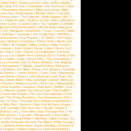
|
Neon Hitch
|
Kobra and the Lotus
|
Arthur Higelin
|
ly
|
Skip The Use
|
TinkaBelle
|
Ola Svensson
|
Nick
|
Destination Anywhere
|
Black and Jones
|
Alina
cona Pop
|
Emeli Sande
|
Bastian Baker
|
Caroline
Thomas Azier
|
The Dollyrots
|
Bella Wagner
|
Alt-J
|
es
|
Olafur Arnalds
|
Rykka
|
Le Kid
|
Marco Mengoni
|
enna
|
Como
|
Coastal Cities
|
Too Tangled
|
Gabrielle
ify Dot
|
PHONOFLaKES
|
ME the Band
|
Margaret
|
CSS
|
Benjamin Clementine
|
Tricky
|
Carmen Villain
 Sheridan
|
Juveniles
|
Hot Chelle Rae
|
SIRPAUL
|
l Schumacher
|
Ana Popovic
|
ZZ Ward
|
The Frown
|
hant
|
Vanbot
|
Josephina
|
Prime Circle
|
Martin and
 Filan
|
Siri Svegler
|
Milky Chance
|
Atlas Genius
|
Grammar
|
Keith Urban
|
Jamie Cullum
|
Kreuz Ost
|
nes Obel
|
Cher
|
Qasim
|
Gesaffelstein
|
Percival
|
ay Lou Lou
|
Water Knot
|
George Ezra
|
Family of the
ot
|
Carlprit
|
Gala
|
Vienna Ditto
|
The Graveltones
|
d
|
La Femme
|
Die So Fluid
|
BANKS
|
The Majority
r Aeroplanes
|
Fallulah
|
David Guetta
|
Marteria
|
|
3A Band
|
Eric Bibb
|
Parka
|
Kris Bowers
|
Krewella
el Panther
|
I Heart Sharks
|
Cash Cash
|
Motorhead
urin Buser
|
Elaiza
|
John Newman
|
Low Roar
|
Bo
obe
|
Dieter Meier
|
Max Giesinger
|
Dame
|
Mehrzad
o Players
|
Melissa Lischer
|
Ricki-Lee
|
Highasakite
|
|
Kina Grannis
|
Santana
|
Ekat Bork
|
Steffen Linck
|
nc
|
Plasma
|
Amber Run
|
Anna Calvi
|
Ella Endlich
|
|
Foster the People
|
The Last Internationale
|
Chris
ell
|
The Pretty Reckless
|
Joe Bonamassa
|
ZHU
|
sby
|
G-Eazy
|
Russian Red
|
Martin Goldenbaum
|
a
|
Miss Bex
|
Spencer
|
Bam And Mr.Dero
|
Kopek
|
Gill
|
Unheilig
|
Nico And Vinz
|
Hozier
|
Jamie N
Sharron Levy
|
Tony Allen
|
Atari Teenage Riot
|
The
Matt Simons
|
Cazzette
|
Mynga and Cosmo Klein
|
rt
|
OMI
|
David Pfeffer
|
Valentine
|
Dillon Cooper
|
Ex
aziella Schazad
|
Beyond The Black
|
Philip George
|
z
|
Stefanie Heinzmann
|
Karen Harding
|
Christine &
ne Dragons
|
Shake Shake Go
|
Anti Social Media
|