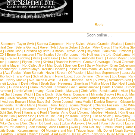
Back
Soon online ...
 Statement:
Taylor Swift
|
Sabrina Carpenter
|
Harry Styles
|
Ariana Grande
|
Shakira
|
Kendri
tral Cee
|
Selena Gomez
|
Raye
|
Tyla
|
Justin Bieber
|
Drake
|
Miley Cyrus
|
The Rolling St
ca
|
Celine Dion
|
Christina Aguilera
|
J Balvin
|
Travis Scott
|
Beyonce
|
Blackpink
|
Eminem
|
XCX
|
Bruce Springsteen
|
The Beatles
|
Jennifer Lopez
|
His Holiness the 14th Dalai Lama
|
N
erg
|
Frauke Ludowig
|
Vitas
|
Frida Gold
|
Elke Jeinsen
|
Antonella Bucci
|
Heiner Meyer
|
Joy
ter
|
Lucenzo
|
Pigeon John
|
Kimbra
|
Brandon Howard
|
Groove Coverage
|
David Gerstein
ristine Mayer
|
Not Called Jinx
|
Matt Dusk
|
Spencer Day
|
Barry Manilow
|
Brian Culbertson
nnenberger
|
Edward Maya
|
Kerstin Linnartz
|
Jessica Stockmann
|
A5 Richtung Wir
|
Inna
|
ea
|
Ava Rocks
|
Youn Sunnah
|
Nevio
|
Stream Of Passion
|
Machinae Supremacy
|
Laura J
Shonlock
|
Tara Priya
|
Sick of Sarah
|
Rene Lopez
|
Lori Jenaire
|
Chromeo
|
Lou Bega
|
Ran
ias
|
Henry Maske
|
Ava Takes A Walk
|
La Fee
|
Umberto Tozzi
|
Subway
|
Alexandra Stan
|
nett Louisan
|
Devin Miles
|
Selah Sue
|
Neverest
|
Zweitfrau
|
Malina Moye
|
Sak Noel
|
Lind
inou
|
Guano Apes
|
Frank Ramond
|
Katharina Gast
|
Aural Vampire
|
Dante Thomas
|
Brook
rammer
|
Jamie Woon
|
Imany
|
Catie Curtis
|
Mattyas
|
Chris Willis
|
Betsie Larkin
|
Aitan
|
Ba
net Sali
|
Jaguar Wright
|
Diane Birch
|
Sola Rosa
|
Bonaparte
|
Miranda Brooke
|
Ricardo Mu
ard
|
Olivia NewtonJohn
|
Tarja Turunen
|
James Rosenquist
|
Ardian Bujupi
|
Alannah Myles
|
Andreas Bourani
|
Miss Baby Sol
|
Deine Jugend
|
Inna Modja
|
Daniela Brooker
|
Glasperle
asheeda
|
Kristina Maria
|
Valerie
|
Tom Hugo
|
Tatiana Okupnik
|
Charles Fazzino
|
Ellie Whit
|
Android Lust
|
Johannes Strate
|
Tim Bendzko
|
Samy Deluxe
|
Wynter Gordon
|
Los Colora
ight Said Fred
|
Harris and Ford
|
Noelia
|
Arno Cost
|
Akcent
|
Mobilee
|
Afrojack
|
Kim Gloss
da Be Cool
|
Adrian Sina
|
Lord Of The Lost
|
Ich Kann Fliegen
|
Julissa Veloz
|
Donkeyboy
|
T
ld
|
Ida Corr
|
Crystal Waters
|
Medina
|
Viky Red
|
Sisse Marie
|
Amanda Mair
|
Zazou
|
Oce
Mike Candys
|
Alex Clare
|
DJ Lord Jazz
|
Edgar Askelovic
|
Akcent
|
Yuna
|
Serebro
|
Lauren
auro Perucchetti
|
Jack Holiday
|
Alice Francis
|
Avicii
|
Lana Del Rey
|
Patrick Miller
|
Radio K
ittle Boots
|
Katzenjammer
|
Of Monsters and Men
|
Triggerfinger
|
Mic Donet
|
Noah Stewart
|
Graffiti6
|
Gerard
|
Miriam Bryant
|
Asaf Avidan
|
Jessie Ware
|
Swedish House Mafia
|
Beth 