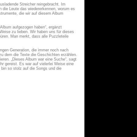
ausladende Streicher reingebracht. Im
en die Leute das wiedererkennen, worum es
strumente, die wir auf diesem Album
m Album aufgezogen haben“, ergänzt
 Weise zu lieben. Wir haben uns für dieses
ren. Man merkt, dass alle Puzzleteile
jungen Generation, die immer noch nach
 zu dem die Texte die Geschichten erzählen.
ieren. „Dieses Album war eine Suche“, sagt
hr gereist. Es war auf vielerlei Weise eine
in so stolz auf die Songs und die