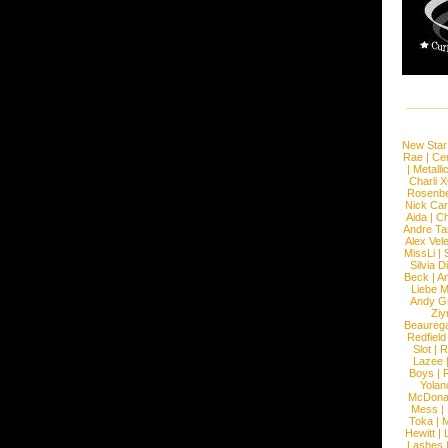
New Star
Rae
|
Cen
|
Metalli
Charli 
Rosenb
Nick Car
Aida
|
Ch
Andre Ta
Alex Vel
MissLi
|
Silvia D
Beck
|
An
Liebe M
Andy G
Ziy
Beaureg
Redfield
Slot
|
R
Lazee
Boys
|
R
Yolan
McDona
Mess
|
Toka
|
M
Hewitt
|
L
Lashes