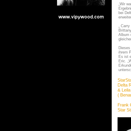
„Wir wa
Ergebni
bei Del
erweite
„ Carry
Brittan
Album e
gleiche
Dieses 
ihrem P
Es ist 
Eric. „
Erkund
untersc
StarSt
Delta 
& Leil
( Bena
Frank 
Star S