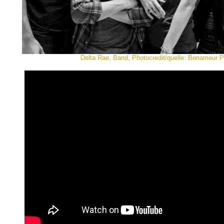
Delta Rae, Band, Photocredit/quelle: Benameur 