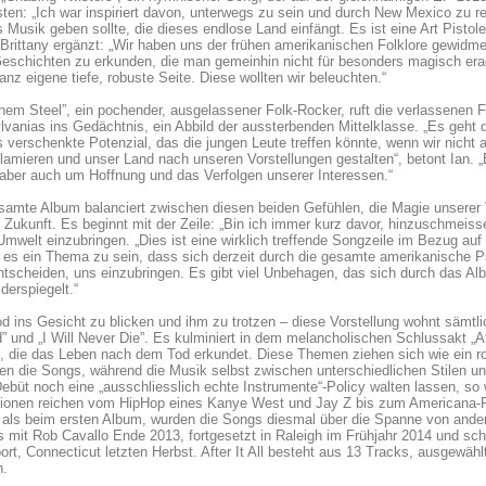
en: „Ich war inspiriert davon, unterwegs zu sein und durch New Mexico zu rei
 Musik geben sollte, die dieses endlose Land einfängt. Es ist eine Art Pist
 Brittany ergänzt: „Wir haben uns der frühen amerikanischen Folklore gewidmet
eschichten zu erkunden, die man gemeinhin nicht für besonders magisch erac
anz eigene tiefe, robuste Seite. Diese wollten wir beleuchten.“
hem Steel”, ein pochender, ausgelassener Folk-Rocker, ruft die verlassenen F
vanias ins Gedächtnis, ein Abbild der aussterbenden Mittelklasse. „Es geht d
 verschenkte Potenzial, das die jungen Leute treffen könnte, wenn wir nicht
lamieren und unser Land nach unseren Vorstellungen gestalten“, betont Ian. 
aber auch um Hoffnung und das Verfolgen unserer Interessen.“
amte Album balanciert zwischen diesen beiden Gefühlen, die Magie unserer 
 Zukunft. Es beginnt mit der Zeile: „Bin ich immer kurz davor, hinzuschmeisse
Umwelt einzubringen. „Dies ist eine wirklich treffende Songzeile im Bezug auf 
 es ein Thema zu sein, dass sich derzeit durch die gesamte amerikanische 
ntscheiden, uns einzubringen. Es gibt viel Unbehagen, das sich durch das Al
derspiegelt.“
 ins Gesicht zu blicken und ihm zu trotzen – diese Vorstellung wohnt sämtl
” und „I Will Never Die”. Es kulminiert in dem melancholischen Schlussakt „Afte
e, die das Leben nach dem Tod erkundet. Diese Themen ziehen sich wie ein 
en die Songs, während die Musik selbst zwischen unterschiedlichen Stilen u
ebüt noch eine „ausschliesslich echte Instrumente“-Policy walten lassen, so w
ationen reichen vom HipHop eines Kanye West und Jay Z bis zum Americana-
als beim ersten Album, wurden die Songs diesmal über die Spanne von andert
 mit Rob Cavallo Ende 2013, fortgesetzt in Raleigh im Frühjahr 2014 und schl
ort, Connecticut letzten Herbst. After It All besteht aus 13 Tracks, ausgewä
n.