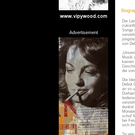
Biogra
Die Lan
zukünft
Songs 
Advertisement
versteh
jüngste
von Del
„Unsere
Musik z
kamen b
Geschic
die von
Die Ide
Debüt C
an so u
Durham
leidens
versteh
dunkel 
Monate 
schuf f
bei Fes
sich ih
So war 