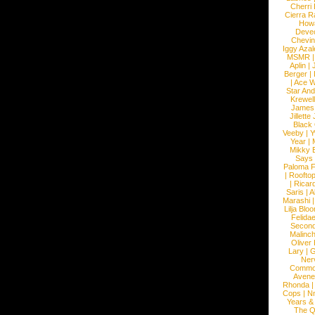
Cherri
Cierra R
How
Devec
Chevin
Iggy Azal
MSMR
Aplin
|
Berger
|
|
Ace W
Star An
Krewel
James
Jillett
Black
Veeby
|
Y
Year
|
Mikky 
Says
Paloma F
|
Roofto
|
Ricard
Saris
|
A
Marashi
Lilja Blo
Felidae
Second
Malinc
Oliver
Lary
|
G
Ner
Commo
Avene
Rhonda
Cops
|
N
Years &
The 