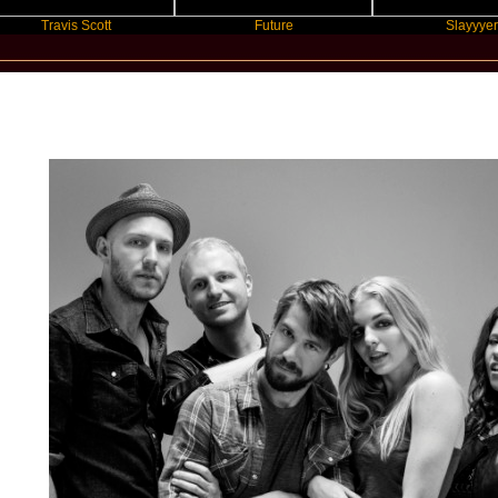
avis Scott
Future
Slayyyer
New Star Statements / Delta Rae