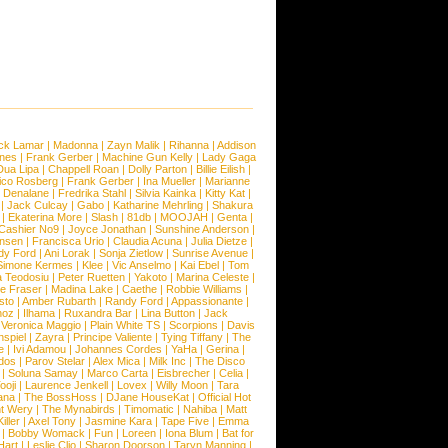
ck Lamar
|
Madonna
|
Zayn Malik
|
Rihanna
|
Addison
ones
|
Frank Gerber
|
Machine Gun Kelly
|
Lady Gaga
Dua Lipa
|
Chappell Roan
|
Dolly Parton
|
Billie Eilish
|
ico Rosberg
|
Frank Gerber
|
Ina Mueller
|
Marianne
 Denalane
|
Fredrika Stahl
|
Silvia Kainka
|
Kitty Kat
|
|
Jack Culcay
|
Gabo
|
Katharine Mehrling
|
Shakura
|
Ekaterina More
|
Slash
|
81db
|
MOOJAH
|
Genta
|
Cashier No9
|
Joyce Jonathan
|
Sunshine Anderson
|
ansen
|
Francisca Urio
|
Claudia Acuna
|
Julia Dietze
|
dy Ford
|
Ani Lorak
|
Sonja Zietlow
|
Sunrise Avenue
|
Simone Kermes
|
Klee
|
Vic Anselmo
|
Kai Ebel
|
Tom
a Teodosiu
|
Peter Ruetten
|
Yakoto
|
Marina Celeste
|
e Fraser
|
Madina Lake
|
Caethe
|
Robbie Williams
|
sto
|
Amber Rubarth
|
Randy Ford
|
Appassionante
|
noz
|
Ilhama
|
Ruxandra Bar
|
Lina Button
|
Jack
|
Veronica Maggio
|
Plain White TS
|
Scorpions
|
Davis
nspiel
|
Zayra
|
Principe Valiente
|
Tying Tiffany
|
The
e
|
Ivi Adamou
|
Johannes Cordes
|
YaHa
|
Gerina
|
dos
|
Parov Stelar
|
Alex Mica
|
Milk Inc
|
The Disco
|
Soluna Samay
|
Marco Carta
|
Eisbrecher
|
Celia
|
ooji
|
Laurence Jenkell
|
Lovex
|
Willy Moon
|
Tara
ana
|
The BossHoss
|
DJane HouseKat
|
Official Hot
t Wery
|
The Mynabirds
|
Timomatic
|
Nahiba
|
Matt
iller
|
Axel Tony
|
Jasmine Kara
|
Tape Five
|
Emma
|
Bobby Womack
|
Fun
|
Loreen
|
Iona Blum
|
Bat for
Hart
|
Leslie Clio
|
Sharon Doorson
|
Taryn Manning
|