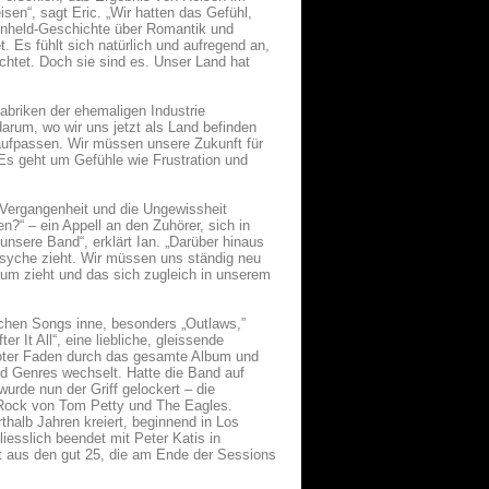
sen“, sagt Eric. „Wir hatten das Gefühl,
olenheld-Geschichte über Romantik und
. Es fühlt sich natürlich und aufregend an,
htet. Doch sie sind es. Unser Land hat
abriken der ehemaligen Industrie
arum, wo wir uns jetzt als Land befinden
 aufpassen. Wir müssen unsere Zukunft für
„Es geht um Gefühle wie Frustration und
Vergangenheit und die Ungewissheit
n?“ – ein Appell an den Zuhörer, sich in
unsere Band“, erklärt Ian. „Darüber hinaus
Psyche zieht. Wir müssen uns ständig neu
bum zieht und das sich zugleich in unserem
ichen Songs inne, besonders „Outlaws,”
r It All“, eine liebliche, gleissende
roter Faden durch das gesamte Album und
nd Genres wechselt. Hatte die Band auf
urde nun der Griff gelockert – die
Rock von Tom Petty und The Eagles.
halb Jahren kreiert, beginnend in Los
iesslich beendet mit Peter Katis in
hlt aus den gut 25, die am Ende der Sessions