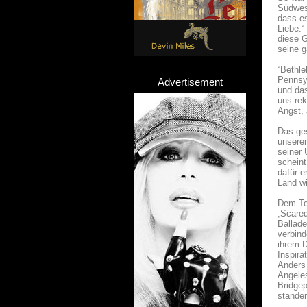
Südwest
dass es
Liebe.“
diese G
seine g
“Bethle
Pennsyl
Advertisement
und das
uns rek
Angst, 
Das ges
unserer
seiner 
scheint
dafür e
Land wi
Dem Tod
„Scared
Ballad
verbind
ihrem D
Inspir
Anders 
Angeles
Bridgep
stande