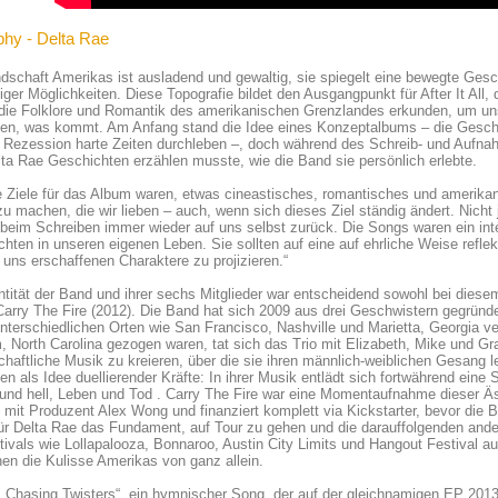
phy - Delta Rae
dschaft Amerikas ist ausladend und gewaltig, sie spiegelt eine bewegte Ges
iger Möglichkeiten. Diese Topografie bildet den Ausgangpunkt für After It Al
die Folklore und Romantik des amerikanischen Grenzlandes erkunden, um un
en, was kommt. Am Anfang stand die Idee eines Konzeptalbums – die Geschic
 Rezession harte Zeiten durchleben –, doch während des Schreib- und Aufna
ta Rae Geschichten erzählen musste, wie die Band sie persönlich erlebte.
 Ziele für das Album waren, etwas cineastisches, romantisches und amerikan
u machen, die wir lieben – auch, wenn sich dieses Ziel ständig ändert. Nicht 
eim Schreiben immer wieder auf uns selbst zurück. Die Songs waren ein inte
hten in unseren eigenen Leben. Sie sollten auf eine auf ehrliche Weise reflekt
 uns erschaffenen Charaktere zu projizieren.“
ntität der Band und ihrer sechs Mitglieder war entscheidend sowohl bei die
arry The Fire (2012). Die Band hat sich 2009 aus drei Geschwistern gegründet,
nterschiedlichen Orten wie San Francisco, Nashville und Marietta, Georgia v
, North Carolina gezogen waren, tat sich das Trio mit Elizabeth, Mike und
chaftliche Musik zu kreieren, über die sie ihren männlich-weiblichen Gesang 
en als Idee duellierender Kräfte: In ihrer Musik entlädt sich fortwährend ein
und hell, Leben und Tod . Carry The Fire war eine Momentaufnahme dieser Ä
mit Produzent Alex Wong und finanziert komplett via Kickstarter, bevor die B
ür Delta Rae das Fundament, auf Tour zu gehen und die darauffolgenden ander
tivals wie Lollapalooza, Bonnaroo, Austin City Limits und Hangout Festival a
nen die Kulisse Amerikas von ganz allein.
„Chasing Twisters“, ein hymnischer Song, der auf der gleichnamigen EP 201