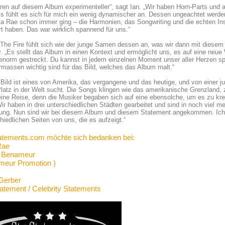
ren auf diesem Album experimenteller“, sagt Ian. „Wir haben Horn-Parts und 
s fühlt es sich für mich ein wenig dynamischer an. Dessen ungeachtet werd
ta Rae schon immer ging – die Harmonien, das Songwriting und die echten In
rt haben. Das war wirklich spannend für uns.“
 The Fire fühlt sich wie der junge Samen dessen an, was wir dann mit diese
y. „Es stellt das Album in einen Kontext und ermöglicht uns, es auf eine neue
norm gestreckt. Du kannst in jedem einzelnen Moment unser aller Herzen spü
rmassen wichtig sind für das Bild, welches das Album malt.“
Bild ist eines von Amerika, das vergangene und das heutige, und von einer 
latz in der Welt sucht. Die Songs klingen wie das amerikanische Grenzland,
eine Reise, denn die Musiker begaben sich auf eine ebensolche, um es zu kre
Wir haben in drei unterschiedlichen Städten gearbeitet und sind in noch viel me
ung. Nun sind wir bei diesem Album und diesem Statement angekommen. Ich b
hiedlichen Seiten von uns, die es aufzeigt.“
atements.com möchte sich bedanken bei:
Rae
a Benameur
meur Promotion )
Gerber
tatement / Celebrity Statements