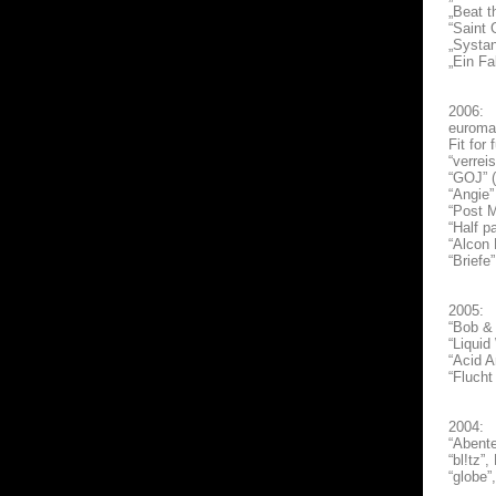
„Beat 
“Saint 
„Systan
„Ein Fa
2006:
euroma
Fit for
“verrei
“GOJ” (
“Angie”
“Post M
“Half p
“Alcon 
“Briefe
2005:
“Bob & 
“Liquid
“Acid A
“Flucht
2004:
“Abent
“bl!tz”
“globe”