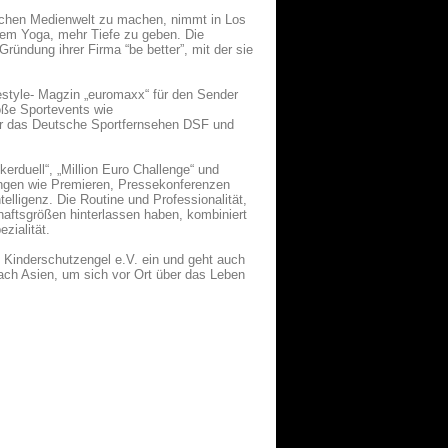
ischen Medienwelt zu machen, nimmt in Los
 dem Yoga, mehr Tiefe zu geben. Die
Gründung ihrer Firma “be better”, mit der sie
estyle- Magzin „euromaxx“ für den Sender
oße Sportevents wie
für das Deutsche Sportfernsehen DSF und
erduell“, „Million Euro Challenge“ und
tungen wie Premieren, Pressekonferenzen
lligenz. Die Routine und Professionalität,
chaftsgrößen hinterlassen haben, kombiniert
zialität.
d Kinderschutzengel e.V. ein und geht auch
 nach Asien, um sich vor Ort über das Leben