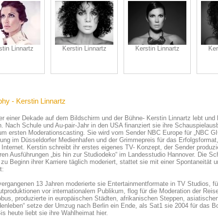
stin Linnartz
Kerstin Linnartz
Kerstin Linnartz
Ker
hy - Kerstin Linnartz
er einer Dekade auf dem Bildschirm und der Bühne- Kerstin Linnartz lebt und l
. Nach Schule und Au-pair-Jahr in den USA finanziert sie ihre Schauspielausb
m ersten Moderationscasting. Sie wird vom Sender NBC Europe für „NBC GIGA
ung im Düsseldorfer Medienhafen und der Grimmepreis für das Erfolgsformat
Internet. Kerstin schreibt ihr erstes eigenes TV- Konzept, der Sender produz
ren Ausführungen „bis hin zur Studiodeko“ im Landesstudio Hannover. Die Sc
 zu Beginn ihrer Karriere täglich moderiert, stattet sie mit einer Spontaneität
t:
vergangenen 13 Jahren moderierte sie Entertainmentformate in TV Studios, fü
roduktionen vor internationalem Publikum, flog für die Moderation der Reisem
bus, produzierte in europäischen Städten, afrikanischen Steppen, asiatisch
nleben“ setze der Umzug nach Berlin ein Ende, als Sat1 sie 2004 für das Bou
Bis heute liebt sie ihre Wahlheimat hier.