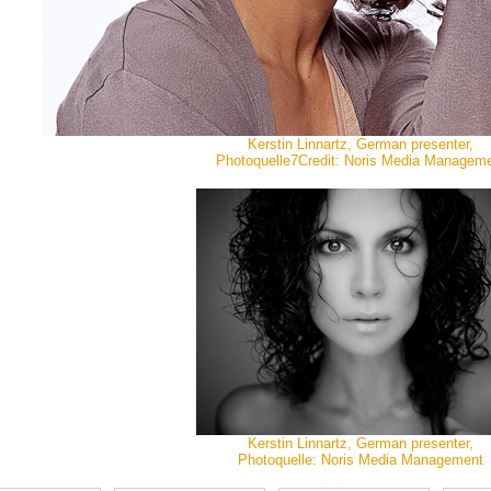
Kerstin Linnartz, German presenter,
Photoquelle7Credit: Noris Media Managem
Kerstin Linnartz, German presenter,
Photoquelle: Noris Media Management