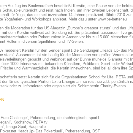
rem Ausflug ins Boulevardfach beschließt Kerstin, eine Pause von der hekt
 Schauspielunterricht und reist nach Indien, um ihrer zweiten Leidenschaft,
chaft für Yoga, das sie seit inzwischen 14 Jahren praktiziert, führte 2010 zur 
te Yogaferien- und Workshops anbietet. Mehr dazu unter www.be-better.eu
en die Moderation für das US-Magazin „Europe´s greatest stunts“ und das Lif
mit dem Kerstin weltweit auf Sendung ist. Sie präsentiert ausserdem live gr
tmeisterschaften oder Pokerturniere in Arenen vor bis zu 15.000 Menschen 
mt Rollen in diversen Spielfilmen und TV-Serien.
07 moderiert Kerstin für den Sender sport1 die Sendungen „Heads Up- das Pok
he stars“. Ausserdem ist sie häufig für die Moderation von großen Veranstal
eisverleihungen gebucht und verbindet auf der Bühne mühelos Glamour mit Inte
t über 1000 Interviews mit bekannten Künstlern, Politikern, Sport- oder Wirts
 Frische und Warmherzigkeit, die Kerstin innewohnen, sind bei all dem ihre Spe
schafterin setzt Kerstin sich für die Organisationen School for Life, PETA un
t der für sie typischen Portion Extra-Energie an: so reist sie z.B. persönlich
senkinder zu informieren oder organisiert als Schirmherrin Charity-Events.
EN
n Euro Challenge”, Pokersendung, deutsch/englisch, sport1
 vegan!”, Kochshow, PETA tv
in”, Image Spot, Hauptrolle
ltPoker.net HeadsUp- Das Pokerduell“, Pokersendung, DSF