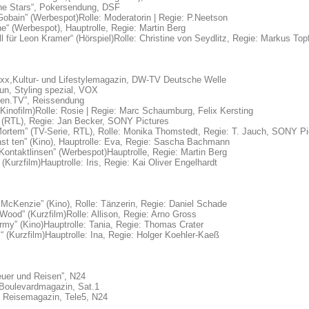
the Stars“, Pokersendung, DSF
Gobain” (Werbespot)Rolle: Moderatorin | Regie: P.Neetson
e“ (Werbespot), Hauptrolle, Regie: Martin Berg
ll für Leon Kramer“ (Hörspiel)Rolle: Christine von Seydlitz, Regie: Markus Top
xx,Kultur- und Lifestylemagazin, DW-TV Deutsche Welle
 fun, Styling spezial, VOX
sen.TV”, Reissendung
Kinofilm)Rolle: Rosie | Regie: Marc Schaumburg, Felix Kersting
 (RTL), Regie: Jan Becker, SONY Pictures
ortem” (TV-Serie, RTL), Rolle: Monika Thomstedt, Regie: T. Jauch, SONY Pi
ast ten” (Kino), Hauptrolle: Eva, Regie: Sascha Bachmann
Kontaktlinsen” (Werbespot)Hauptrolle, Regie: Martin Berg
” (Kurzfilm)Hauptrolle: Iris, Regie: Kai Oliver Engelhardt
McKenzie” (Kino), Rolle: Tänzerin, Regie: Daniel Schade
 Wood” (Kurzfilm)Rolle: Allison, Regie: Arno Gross
rmy” (Kino)Hauptrolle: Tania, Regie: Thomas Crater
 “ (Kurzfilm)Hauptrolle: Ina, Regie: Holger Koehler-Kaeß
euer und Reisen”, N24
, Boulevardmagazin, Sat.1
, Reisemagazin, Tele5, N24