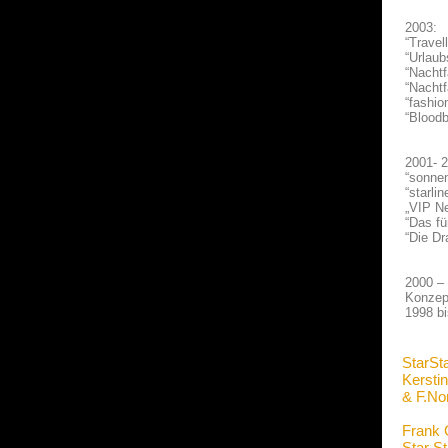
2003:
“Travel
“Urlaub
“Nachtf
“Nacht
“fashio
“Bloodb
2001- 
“sonne
“starli
„VIP N
“Das fü
“Die Dr
2000 –
Konzep
1998 b
StarSt
Kerstin
& F.No
Frank 
Star S