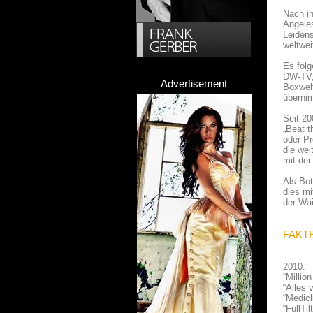
Nach ih
Angeles
Leidens
weltwei
Es folg
DW-TV, 
Advertisement
Boxwel
übernim
Seit 20
„Beat t
oder Pr
die wei
mit der
Als Bot
dies mi
der Wai
FAKT
2010:
“Millio
“Alles
“Medicl
“FullTi