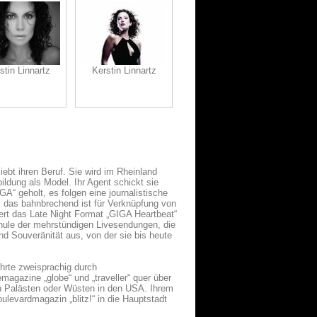
stin Linnartz
Kerstin Linnartz
iebt ihren Beruf. Sie wird im Rheinland
ildung als Model. Ihr Agent schickt sie
“ geholt, es folgen eine journalistische
, das bahnbrechend ist für Verknüpfung von
iert das Late Night Format „GIGA Heartbeat“
hule der mehrstündigen Livesendungen, die
 und Souveränität aus, von der sie bis heute
hrte zweisprachig durch
agazine „globe“ und „traveller“ quer über
en Palästen oder Wüsten in den USA. Ihrem
levardmagazin „blitz!“ in die Hauptstadt