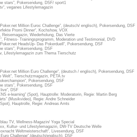
he stars”, Pokersendung, DSF/ sport1
tv“, veganes Lifestylemagazin
ltPoker.net Million Euroc Challenge”, (deutsch/ englisch), Pokersendung, DSF
erfekte Promi Dinner“, Kochshow, VOX
, Reisemagazin, Wiederholung, Das Vierte
it”, Fitness- Trainingsprogramm, Moderation und Testimonial, DVD
ltPoker.net HeadsUp- Das Pokerduell“, Pokersendung, DSF
he stars”, Pokersendung, DSF
v, Lifestylemagazin zum Thema Tierschutz
ltPoker.net Million Euro Challenge“, (deutsch / englisch), Pokersendung, DSF
e Welt”, Tierschutzmagazin, PETA.tv
okerchampion“, Pokersendung, DSF
he stars”, Pokersendung, DSF
live”, DSF
S e-learning” (Spot), Hauptrolle: Moderatorin, Regie: Martin Berg
rts” (Musikvideo), Regie: Andre Schneider
(Spot), Hauptrolle, Regie: Andreas Arnts
blau TV, Wellness-Magazin/ Yoga Special
xx, Kultur- und Lifestylemagazin, DW-TV Deutsche Welle
oxnacht Weltmeisterschaft“, Livesendung, DSF
n Euro Challenge“,(deutsch/englisch), DSF