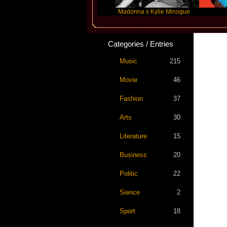
Katseye
Madonna x Kylie Minogue
Travis Sc
Categories / Entries
Music
215
Movie
46
Fashion
37
Arts
30
Literature
15
Business
20
Politic
22
Sience
2
Sport
18