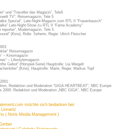
ler” und “Traveller das Magazin”, Tele5
swelt TV”, Reisemagazin, Tele 5
alke Spezial”, Late-Night-Magazin zum RTL II “Frauentausch”
falke” Late-Night-Show zu RTL II “Fame Academy”
n reporter”, Modemagazin, Tele 5
ound” (Kino), Rolle: Seherin, Regie: Ulrich Fleischer
2003:
nklar” Reisemagazin
ne” – Kinomagazin
ews“ – Lifestylemagazin
nfte Gebot” (Hörspiel-Serie) Hauptrolle: Lia Weigelt
achentöter” (Kino), Hauptrolle: Marie, Regie: Markus Topf
 2001:
tion, Redaktion und Moderation “GIGA HEARTBEAT”, NBC Europe
is 2000: Redaktion und Moderation „NBC GIGA“, NBC Europe
atement.com möchte sich bedanken bei:
 Linnartz
ris ( Noris Media Management )
Gerber
tatement / Celebrity Statements