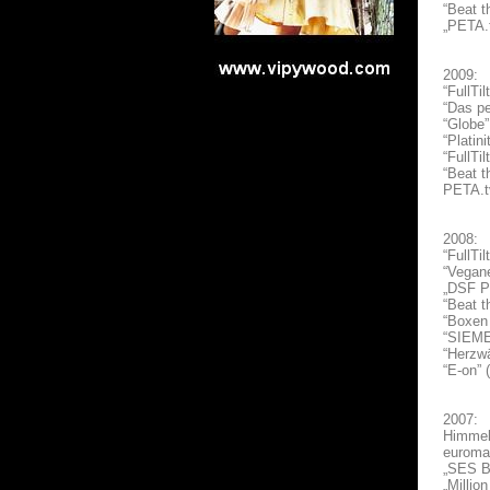
“Beat t
„PETA.
2009:
“FullTi
“Das p
“Globe”
“Platin
“FullTi
“Beat t
PETA.t
2008:
“FullTi
“Vegan
„DSF P
“Beat t
“Boxen 
“SIEMEN
“Herzwä
“E-on” 
2007:
Himmel
euroma
„SES B
„Millio