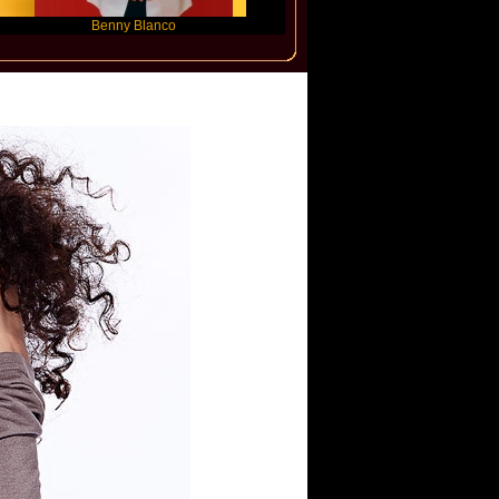
Benny Blanco
Ariana Grande
Gracie Abr
nartz