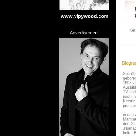
Ker
Advertisement
Biograp
Seit üb
geboren
1998 zu
Ausbild
TV und 
nach ih
Kerstin
profitier
in den 
Mammutp
den Glo
„Nomade
holte. 