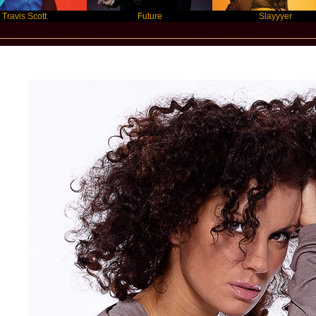
ott
Future
Slayyyer
Star Statement Internatioanl / Kerstin Lin