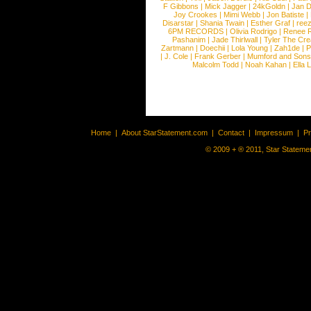
F Gibbons
|
Mick Jagger
|
24kGoldn
|
Jan D
Joy Crookes
|
Mimi Webb
|
Jon Batiste
|
Disarstar
|
Shania Twain
|
Esther Graf
|
ree
6PM RECORDS
|
Olivia Rodrigo
|
Renee 
Pashanim
|
Jade Thirlwall
|
Tyler The Cre
Zartmann
|
Doechii
|
Lola Young
|
Zah1de
|
P
|
J. Cole
|
Frank Gerber
|
Mumford and Sons
Malcolm Todd
|
Noah Kahan
|
Ella 
Home
|
About StarStatement.com
|
Contact
|
Impressum
|
P
© 2009 + ® 2011, Star Statemen