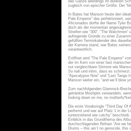
das Ganze allerdings im dunklen Sch
zugleich von epischer Größe: Der “b
In Bates hat Manson heute den idea
Pale Emperor” das perfektioniert, wa
Aficionados dürfte der Name Tyler 
doch als der momentan angesagteste
Streifen wie “300”, “The Watchmen” u
aufregende Gründe zu einer Zusamme
gefüllten Terminkalender des dauerb
der Kamera stand, war Bates seinerz
verantwortlich.
Eröffnet wird “The Pale Emperor” vom
der im Kern von einer fast manische
nur vergleichbare Stimme wie Manson
So nah und intim, dass es schmerzt. A
“Apocalypse Now” und “Last Tango In 
Manson weiter ein, “and we`ll blow yo
Zum nachfolgenden Glamrock-Brechei
getränkte Moshpits verwandeln, wen
looking down on me, no motherfu*ker
Die erste Vorabsingle “Third Day O
performt und war auf Platz 1 in der L
runterziehend wie catchy” beschrieb
Einblick in das Grundthema des Alb
durchschlagenden Refrain “Are we fate
Drums – this ain`t no genocide, this 