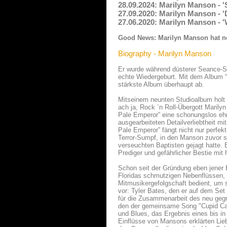
28.09.2024: Marilyn Manson - '
27.09.2020: Marilyn Manson - 
27.06.2020: Marilyn Manson - 
Good News: Marilyn Manson hat n
Biography - Marilyn Manson
Er wurde während düsterer Seance-S
echte Wiedergeburt. Mit dem Album “T
stärkste Album überhaupt ab.
Mitseinem neunten Studioalbum holt d
ach ja, Rock `n Roll-Übergott Maril
Pale Emperor” eine schonungslos ehrl
ausgearbeiteten Detailverliebtheit m
Pale Emperor” fängt nicht nur perfekt
Terror-Sumpf, in den Manson zuvor s
verseuchten Baptisten gejagt hatte. 
Prediger und gefährlicher Bestie mit
Schon seit der Gründung eben jener 
Floridas schmutzigen Nebenflüssen, 
Mitmusikergefolgschaft bedient, um s
vor: Tyler Bates, den er auf dem Set 
für die Zusammenarbeit des neu geg
den der gemeinsame Song "Cupid Car
und Blues, das Ergebnis eines bis i
Einflüsse von Mansons erklärten Lieb