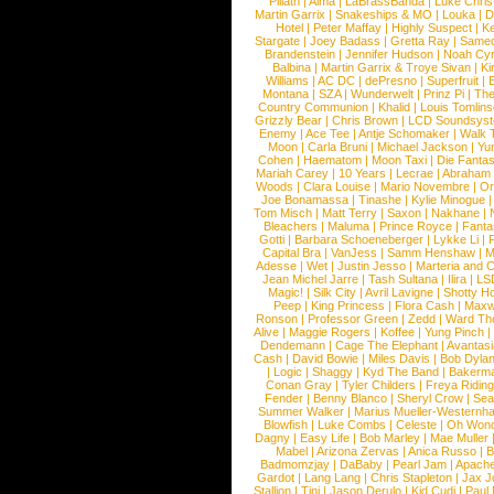
Pillath
|
Alma
|
LaBrassBanda
|
Luke Chris
Martin Garrix
|
Snakeships & MO
|
Louka
|
D
Hotel
|
Peter Maffay
|
Highly Suspect
|
K
Stargate
|
Joey Badass
|
Gretta Ray
|
Samed
Brandenstein
|
Jennifer Hudson
|
Noah Cy
Balbina
|
Martin Garrix & Troye Sivan
|
Ki
Williams
|
AC DC
|
dePresno
|
Superfruit
|
Montana
|
SZA
|
Wunderwelt
|
Prinz Pi
|
The
Country Communion
|
Khalid
|
Louis Tomlin
Grizzly Bear
|
Chris Brown
|
LCD Soundsys
Enemy
|
Ace Tee
|
Antje Schomaker
|
Walk 
Moon
|
Carla Bruni
|
Michael Jackson
|
Yu
Cohen
|
Haematom
|
Moon Taxi
|
Die Fantas
Mariah Carey
|
10 Years
|
Lecrae
|
Abraham
Woods
|
Clara Louise
|
Mario Novembre
|
Or
Joe Bonamassa
|
Tinashe
|
Kylie Minogue
Tom Misch
|
Matt Terry
|
Saxon
|
Nakhane
|
Bleachers
|
Maluma
|
Prince Royce
|
Fanta
Gotti
|
Barbara Schoeneberger
|
Lykke Li
|
Capital Bra
|
VanJess
|
Samm Henshaw
|
M
Adesse
|
Wet
|
Justin Jesso
|
Marteria and 
Jean Michel Jarre
|
Tash Sultana
|
Ilira
|
LS
Magic!
|
Silk City
|
Avril Lavigne
|
Shotty H
Peep
|
King Princess
|
Flora Cash
|
Maxw
Ronson
|
Professor Green
|
Zedd
|
Ward T
Alive
|
Maggie Rogers
|
Koffee
|
Yung Pinch
Dendemann
|
Cage The Elephant
|
Avantas
Cash
|
David Bowie
|
Miles Davis
|
Bob Dyla
|
Logic
|
Shaggy
|
Kyd The Band
|
Bakerm
Conan Gray
|
Tyler Childers
|
Freya Ridin
Fender
|
Benny Blanco
|
Sheryl Crow
|
Sea
Summer Walker
|
Marius Mueller-Westernh
Blowfish
|
Luke Combs
|
Celeste
|
Oh Won
Dagny
|
Easy Life
|
Bob Marley
|
Mae Muller
Mabel
|
Arizona Zervas
|
Anica Russo
|
B
Badmomzjay
|
DaBaby
|
Pearl Jam
|
Apach
Gardot
|
Lang Lang
|
Chris Stapleton
|
Jax J
Stallion
|
Tini
|
Jason Derulo
|
Kid Cudi
|
Paul