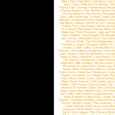
Mikky Ekko
|
Aloe Blacc
|
Flo Bauer
|
Like
Says
|
Jenix
|
Wille And The Bandits
|
MO
Paloma Faith
|
Oonagh
|
Vandenbergs Moon
|
Rooftop Runners
|
Two Wooden Stones
|
A
|
Ricardo Bielecki
|
Otto Normal
|
Pentatoni
Saris
|
Alle Farben feat. Graham Candy
|
Do
Marashi
|
Synthkartell
|
Ham Sandwich
|
Fio
Lilja Bloom
|
Indiana
|
Sofi de la Torre
|
Georg
Felidae Trick
|
Eau Rouge
|
Michel van Dy
Secondcity
|
Eisenhauer
|
Woody Pitney
|
A
Malinchak
|
Porter Robinson
|
Iggy and Th
Oliver Heldens
|
Steve Angello
|
As Animal
Lary
|
Grace
|
Adrenaline Rush
|
Tom Gaeb
Nervous Nellie
|
Dee Dee Bridgewater
|
Commons
|
Vegas
|
Maraaya
|
Wretch 32
Avener
|
Colbie Caillat
|
Conchita Wurst
|
Rhonda
|
Josef Salvat
|
Acollective
|
From Ki
Cops
|
Nneka
|
Swiss & Die Andern
|
La Conf
Years & Years
|
Hardwell
|
Calvin Harris
|
Ch
The Queens
|
Pentatones
|
Kafka Tamura
Nightwish
|
Ellie Goulding
|
Morgan James
Wunderkynd
|
SuperScum
|
Martin Luke 
Nottet
|
Mans Zelmerloew
|
Alesso
|
Sarah
Cheryl Green
|
Delta Rae
|
Disclosure
|
Lion
Supino
|
Joe Stone
|
Lizz Wright
|
Niila
|
Br
Troye Sivan
|
Kelvin Jones
|
David Garrett
Blige
|
Shana Pearson
|
Felix Jaehn
|
Katy 
Findlay
|
Neil Thomas
|
Jack Garratt
|
The L
Seconds Of Summer
|
Elton John
|
Fall Ou
Kygo
|
Jonas Blue
|
Alessia Cara
|
The Cha
Sara
|
Billy
|
Ollie Gabriel
|
Lucas Newman
Axwel & Ingrosso
|
Alicia Keys
|
Justin Ti
Eagulls
|
Johannes Oerding
|
Calvin Harris 
Posner
|
Brooke Candy
|
The Lumineers
|
Gavin DeGraw
|
MIA
|
Norma Jean Mart
Ferguson
|
Ricky Martin
|
Juicy J & Kany
Berry
|
John Legend
|
The Chemical Broth