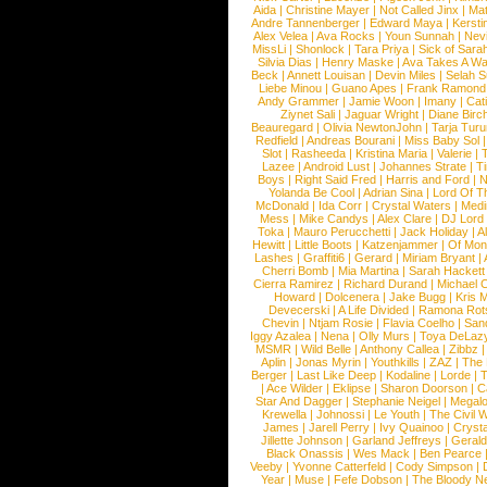
Aida
|
Christine Mayer
|
Not Called Jinx
|
Ma
Andre Tannenberger
|
Edward Maya
|
Kersti
Alex Velea
|
Ava Rocks
|
Youn Sunnah
|
Nev
MissLi
|
Shonlock
|
Tara Priya
|
Sick of Sara
Silvia Dias
|
Henry Maske
|
Ava Takes A Wa
Beck
|
Annett Louisan
|
Devin Miles
|
Selah 
Liebe Minou
|
Guano Apes
|
Frank Ramond
Andy Grammer
|
Jamie Woon
|
Imany
|
Cat
Ziynet Sali
|
Jaguar Wright
|
Diane Birc
Beauregard
|
Olivia NewtonJohn
|
Tarja Tur
Redfield
|
Andreas Bourani
|
Miss Baby Sol
Slot
|
Rasheeda
|
Kristina Maria
|
Valerie
|
Lazee
|
Android Lust
|
Johannes Strate
|
T
Boys
|
Right Said Fred
|
Harris and Ford
|
N
Yolanda Be Cool
|
Adrian Sina
|
Lord Of T
McDonald
|
Ida Corr
|
Crystal Waters
|
Medi
Mess
|
Mike Candys
|
Alex Clare
|
DJ Lord
Toka
|
Mauro Perucchetti
|
Jack Holiday
|
A
Hewitt
|
Little Boots
|
Katzenjammer
|
Of Mon
Lashes
|
Graffiti6
|
Gerard
|
Miriam Bryant
|
Cherri Bomb
|
Mia Martina
|
Sarah Hackett
Cierra Ramirez
|
Richard Durand
|
Michael C
Howard
|
Dolcenera
|
Jake Bugg
|
Kris 
Devecerski
|
A Life Divided
|
Ramona Rots
Chevin
|
Ntjam Rosie
|
Flavia Coelho
|
San
Iggy Azalea
|
Nena
|
Olly Murs
|
Toya DeLaz
MSMR
|
Wild Belle
|
Anthony Callea
|
Zibbz
Aplin
|
Jonas Myrin
|
Youthkills
|
ZAZ
|
The 
Berger
|
Last Like Deep
|
Kodaline
|
Lorde
|
|
Ace Wilder
|
Eklipse
|
Sharon Doorson
|
C
Star And Dagger
|
Stephanie Neigel
|
Megal
Krewella
|
Johnossi
|
Le Youth
|
The Civil 
James
|
Jarell Perry
|
Ivy Quainoo
|
Crysta
Jillette Johnson
|
Garland Jeffreys
|
Gerald
Black Onassis
|
Wes Mack
|
Ben Pearce
Veeby
|
Yvonne Catterfeld
|
Cody Simpson
|
Year
|
Muse
|
Fefe Dobson
|
The Bloody N