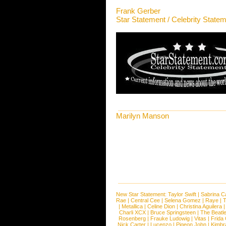
Frank Gerber
Star Statement / Celebrity State
Marilyn Manson
New Star Statement:
Taylor Swift
|
Sabrina C
Rae
|
Central Cee
|
Selena Gomez
|
Raye
|
T
|
Metallica
|
Celine Dion
|
Christina Aguilera
Charli XCX
|
Bruce Springsteen
|
The Beatl
Rosenberg
|
Frauke Ludowig
|
Vitas
|
Frida
Nick Carter
|
Lucenzo
|
Pigeon John
|
Kimbr