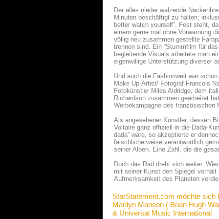
Der alles nieder walzende Nackenbre
Minuten beschäftigt zu halten; inkl
better watch yourself”. Fest steht, 
einem gerne mal ohne Vorwarnung di
völlig neu zusammen gestellte Farbp
trennen sind. Ein “Stummfilm für das
begleitende Visuals arbeitete man ei
eigenwillige Unterstützung diverser a
Und auch die Fashionwelt war schon 
Make Up-Artist/ Fotograf Francois N
Fotokünstler Miles Aldridge, dem ita
Richardson zusammen gearbeitet hat.
Werbekampagne des französischen M
Als angesehener Künstler, dessen B
Voltaire ganz offiziell in die Dada-K
dada” wäre, so akzeptierte er dennoc
fälschlicherweise verantwortlich gem
seiner Alben. Eine Zahl, die die gesa
Doch das Rad dreht sich weiter. Wie
mit seiner Kunst den Spiegel vorhält
Aufmerksamkeit des Planeten verdient,
StarStatement.com möchte sich 
Marilyn Manson ( Brian Hugh War
& Universal Music International