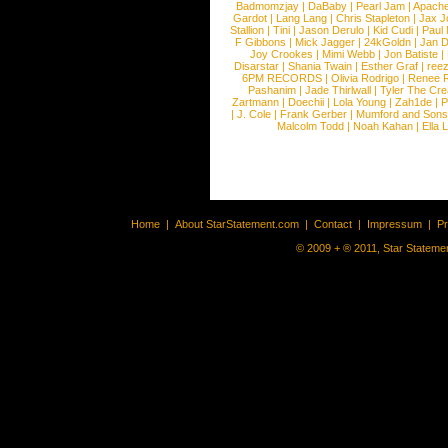
Badmomzjay
|
DaBaby
|
Pearl Jam
|
Apach
Gardot
|
Lang Lang
|
Chris Stapleton
|
Jax J
Stallion
|
Tini
|
Jason Derulo
|
Kid Cudi
|
Paul
F Gibbons
|
Mick Jagger
|
24kGoldn
|
Jan D
Joy Crookes
|
Mimi Webb
|
Jon Batiste
|
Disarstar
|
Shania Twain
|
Esther Graf
|
ree
6PM RECORDS
|
Olivia Rodrigo
|
Renee 
Pashanim
|
Jade Thirlwall
|
Tyler The Cre
Zartmann
|
Doechii
|
Lola Young
|
Zah1de
|
P
|
J. Cole
|
Frank Gerber
|
Mumford and Sons
Malcolm Todd
|
Noah Kahan
|
Ella 
Home
|
About StarStatement.com
|
Contact
|
Impressum
|
P
© 2009 + ® 2011, Star Statemen