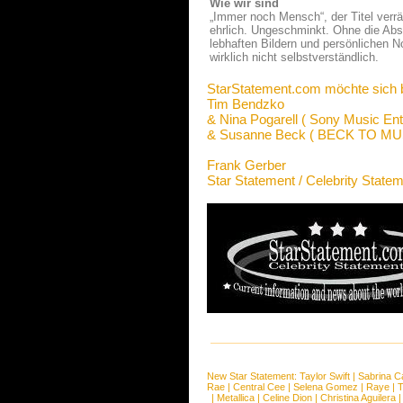
Wie wir sind
„Immer noch Mensch“, der Titel verrä
ehrlich. Ungeschminkt. Ohne die Absi
lebhaften Bildern und persönlichen N
wirklich nicht selbstverständlich.
StarStatement.com möchte sich 
Tim Bendzko
& Nina Pogarell ( Sony Music Ent
& Susanne Beck ( BECK TO MU
Frank Gerber
Star Statement / Celebrity State
New Star Statement:
Taylor Swift
|
Sabrina C
Rae
|
Central Cee
|
Selena Gomez
|
Raye
|
T
|
Metallica
|
Celine Dion
|
Christina Aguilera