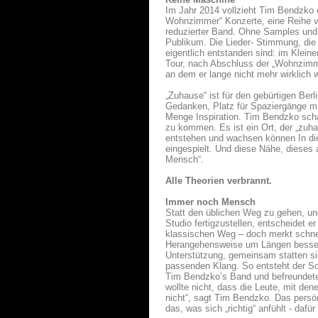
Im Jahr 2014 vollzieht Tim Bendzko 
Wohnzimmer“ Konzerte, eine Reihe v
reduzierter Band. Ohne Samples und 
Publikum. Die Lieder- Stimmung, die 
eigentlich entstanden sind: im Klei
Tour, nach Abschluss der „Wohnzimme
an dem er lange nicht mehr wirklich
„Zuhause“ ist für den gebürtigen Berl
Gedanken, Platz für Spaziergänge mi
Menge Inspiration. Tim Bendzko scha
zu kommen. Es ist ein Ort, der „zuha
entstehen und wachsen können In die
eingespielt. Und diese Nähe, dieses
Mensch“.
Alle Theorien verbrannt.
Immer noch Mensch
Statt den üblichen Weg zu gehen, u
Studio fertigzustellen, entscheidet e
klassischen Weg – doch merkt schnell
Herangehensweise um Längen besser 
Unterstützung, gemeinsam statten si
passenden Klang. So entsteht der Sou
Tim Bendzko’s Band und befreundete
wollte nicht, dass die Leute, mit den
nicht“, sagt Tim Bendzko. Das persö
das, was sich „richtig“ anfühlt - dafü