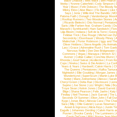
Black Onassis
|
Wes Mack
|
Ben Pearce
Veeby
|
Yvonne Catterfeld
|
Cody Simpson
|
Year
|
Muse
|
Fefe Dobson
|
The Bloody N
Mikky Ekko
|
Aloe Blacc
|
Flo Bauer
|
Like
Says
|
Jenix
|
Wille And The Bandits
|
MO
Paloma Faith
|
Oonagh
|
Vandenbergs Moon
|
Rooftop Runners
|
Two Wooden Stones
|
A
|
Ricardo Bielecki
|
Otto Normal
|
Pentatoni
Saris
|
Alle Farben feat. Graham Candy
|
Do
Marashi
|
Synthkartell
|
Ham Sandwich
|
Fio
Lilja Bloom
|
Indiana
|
Sofi de la Torre
|
Georg
Felidae Trick
|
Eau Rouge
|
Michel van Dy
Secondcity
|
Eisenhauer
|
Woody Pitney
|
A
Malinchak
|
Porter Robinson
|
Iggy and Th
Oliver Heldens
|
Steve Angello
|
As Animal
Lary
|
Grace
|
Adrenaline Rush
|
Tom Gaeb
Nervous Nellie
|
Dee Dee Bridgewater
|
Commons
|
Vegas
|
Maraaya
|
Wretch 32
Avener
|
Colbie Caillat
|
Conchita Wurst
|
Rhonda
|
Josef Salvat
|
Acollective
|
From Ki
Cops
|
Nneka
|
Swiss & Die Andern
|
La Conf
Years & Years
|
Hardwell
|
Calvin Harris
|
Ch
The Queens
|
Pentatones
|
Kafka Tamura
Nightwish
|
Ellie Goulding
|
Morgan James
Wunderkynd
|
SuperScum
|
Martin Luke 
Nottet
|
Mans Zelmerloew
|
Alesso
|
Sarah
Cheryl Green
|
Delta Rae
|
Disclosure
|
Lion
Supino
|
Joe Stone
|
Lizz Wright
|
Niila
|
Br
Troye Sivan
|
Kelvin Jones
|
David Garrett
Blige
|
Shana Pearson
|
Felix Jaehn
|
Katy 
Findlay
|
Neil Thomas
|
Jack Garratt
|
The L
Seconds Of Summer
|
Elton John
|
Fall Ou
Kygo
|
Jonas Blue
|
Alessia Cara
|
The Cha
Sara
|
Billy
|
Ollie Gabriel
|
Lucas Newman
Axwel & Ingrosso
|
Alicia Keys
|
Justin Ti
Eagulls
|
Johannes Oerding
|
Calvin Harris 
Posner
|
Brooke Candy
|
The Lumineers
|
Gavin DeGraw
|
MIA
|
Norma Jean Mart