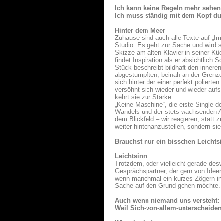
Ich kann keine Regeln mehr sehe
Ich muss ständig mit dem Kopf du
Hinter dem Meer
Zuhause sind auch alle Texte auf „I
Studio. Es geht zur Sache und wird s
Skizze am alten Klavier in seiner 
findet Inspiration als er absichtlich
Stück beschreibt bildhaft den inneren
abgestumpften, beinah an der Grenze
sich hinter der einer perfekt polier
versöhnt sich wieder und wieder aufs
kehrt sie zur Stärke.
„Keine Maschine“, die erste Single d
Wandels und der stets wachsenden An
dem Blickfeld – wir reagieren, statt
weiter hintenanzustellen, sondern sie
Brauchst nur ein bisschen Leichts
Leichtsinn
Trotzdem, oder vielleicht gerade de
Gesprächspartner, der gern von Ideen
wenn manchmal ein kurzes Zögern in 
Sache auf den Grund gehen möchte.
Auch wenn niemand uns versteht: s
Weil Sich-von-allem-unterscheiden