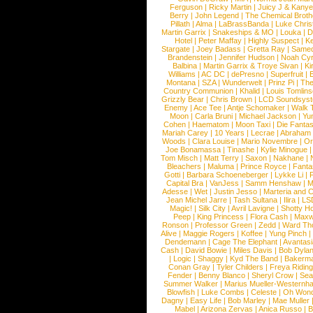
Ferguson
|
Ricky Martin
|
Juicy J & Kany
Berry
|
John Legend
|
The Chemical Broth
Pillath
|
Alma
|
LaBrassBanda
|
Luke Chris
Martin Garrix
|
Snakeships & MO
|
Louka
|
D
Hotel
|
Peter Maffay
|
Highly Suspect
|
K
Stargate
|
Joey Badass
|
Gretta Ray
|
Samed
Brandenstein
|
Jennifer Hudson
|
Noah Cy
Balbina
|
Martin Garrix & Troye Sivan
|
Ki
Williams
|
AC DC
|
dePresno
|
Superfruit
|
Montana
|
SZA
|
Wunderwelt
|
Prinz Pi
|
The
Country Communion
|
Khalid
|
Louis Tomlin
Grizzly Bear
|
Chris Brown
|
LCD Soundsys
Enemy
|
Ace Tee
|
Antje Schomaker
|
Walk 
Moon
|
Carla Bruni
|
Michael Jackson
|
Yu
Cohen
|
Haematom
|
Moon Taxi
|
Die Fantas
Mariah Carey
|
10 Years
|
Lecrae
|
Abraham
Woods
|
Clara Louise
|
Mario Novembre
|
Or
Joe Bonamassa
|
Tinashe
|
Kylie Minogue
Tom Misch
|
Matt Terry
|
Saxon
|
Nakhane
|
Bleachers
|
Maluma
|
Prince Royce
|
Fanta
Gotti
|
Barbara Schoeneberger
|
Lykke Li
|
Capital Bra
|
VanJess
|
Samm Henshaw
|
M
Adesse
|
Wet
|
Justin Jesso
|
Marteria and 
Jean Michel Jarre
|
Tash Sultana
|
Ilira
|
LS
Magic!
|
Silk City
|
Avril Lavigne
|
Shotty H
Peep
|
King Princess
|
Flora Cash
|
Maxw
Ronson
|
Professor Green
|
Zedd
|
Ward T
Alive
|
Maggie Rogers
|
Koffee
|
Yung Pinch
Dendemann
|
Cage The Elephant
|
Avantas
Cash
|
David Bowie
|
Miles Davis
|
Bob Dyla
|
Logic
|
Shaggy
|
Kyd The Band
|
Bakerm
Conan Gray
|
Tyler Childers
|
Freya Ridin
Fender
|
Benny Blanco
|
Sheryl Crow
|
Sea
Summer Walker
|
Marius Mueller-Westernh
Blowfish
|
Luke Combs
|
Celeste
|
Oh Won
Dagny
|
Easy Life
|
Bob Marley
|
Mae Muller
Mabel
|
Arizona Zervas
|
Anica Russo
|
B