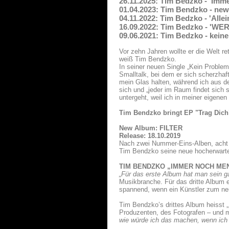
26.11.2025: Tim Bedzko - 'Imm
01.04.2023: Tim Bendzko - new 
04.11.2022: Tim Bedzko - 'Allei
16.09.2022: Tim Bedzko - 'W
09.06.2021: Tim Bedzko - keine 
Vor zehn Jahren wollte er die Welt ret
weiß Tim Bendzko.
In seiner neuen Single „Kein Problem“
Smalltalk, bei dem er sich scherzha
mein Glas halten, während ich aus d
sich und „jeder im Raum findet sich s
untergeht, weil ich in meiner eigenen
Tim Bendzko bringt EP "Trag Dich
New Album: FILTER
Release: 18.10.2019
Nach zwei Nummer-Eins-Alben, acht H
Tim Bendzko seine neue hocherwart
TIM BENDZKO „IMMER NOCH ME
„Für das erste Album hat man sein g
Musikbranche. Für das dritte Album e
spannend, wenn ein Künstler zum ne
Tim Bendzko’s drittes Album heisst 
Produzenten, des Fotografen – und mi
wie würde ich das machen, wenn ich 