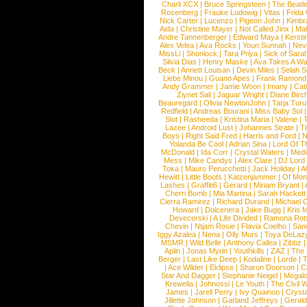
Charli XCX
|
Bruce Springsteen
|
The Beatl
Rosenberg
|
Frauke Ludowig
|
Vitas
|
Frida
Nick Carter
|
Lucenzo
|
Pigeon John
|
Kimbr
Aida
|
Christine Mayer
|
Not Called Jinx
|
Ma
Andre Tannenberger
|
Edward Maya
|
Kersti
Alex Velea
|
Ava Rocks
|
Youn Sunnah
|
Nev
MissLi
|
Shonlock
|
Tara Priya
|
Sick of Sara
Silvia Dias
|
Henry Maske
|
Ava Takes A Wa
Beck
|
Annett Louisan
|
Devin Miles
|
Selah 
Liebe Minou
|
Guano Apes
|
Frank Ramond
Andy Grammer
|
Jamie Woon
|
Imany
|
Cat
Ziynet Sali
|
Jaguar Wright
|
Diane Birc
Beauregard
|
Olivia NewtonJohn
|
Tarja Tur
Redfield
|
Andreas Bourani
|
Miss Baby Sol
Slot
|
Rasheeda
|
Kristina Maria
|
Valerie
|
Lazee
|
Android Lust
|
Johannes Strate
|
T
Boys
|
Right Said Fred
|
Harris and Ford
|
N
Yolanda Be Cool
|
Adrian Sina
|
Lord Of T
McDonald
|
Ida Corr
|
Crystal Waters
|
Medi
Mess
|
Mike Candys
|
Alex Clare
|
DJ Lord
Toka
|
Mauro Perucchetti
|
Jack Holiday
|
A
Hewitt
|
Little Boots
|
Katzenjammer
|
Of Mon
Lashes
|
Graffiti6
|
Gerard
|
Miriam Bryant
|
Cherri Bomb
|
Mia Martina
|
Sarah Hackett
Cierra Ramirez
|
Richard Durand
|
Michael C
Howard
|
Dolcenera
|
Jake Bugg
|
Kris 
Devecerski
|
A Life Divided
|
Ramona Rots
Chevin
|
Ntjam Rosie
|
Flavia Coelho
|
San
Iggy Azalea
|
Nena
|
Olly Murs
|
Toya DeLaz
MSMR
|
Wild Belle
|
Anthony Callea
|
Zibbz
Aplin
|
Jonas Myrin
|
Youthkills
|
ZAZ
|
The 
Berger
|
Last Like Deep
|
Kodaline
|
Lorde
|
|
Ace Wilder
|
Eklipse
|
Sharon Doorson
|
C
Star And Dagger
|
Stephanie Neigel
|
Megal
Krewella
|
Johnossi
|
Le Youth
|
The Civil 
James
|
Jarell Perry
|
Ivy Quainoo
|
Crysta
Jillette Johnson
|
Garland Jeffreys
|
Gerald