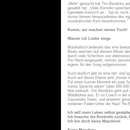
„Mehr“ gemacht hat Tim Bendzko auf
gewählt hat:
„Viele Künstler sprechen
irgendwie komisch an... hat es nicht
immer feinere Herausarbeiten des e
musikalischen Kern herankommen.“
Komm, wir machen reinen Tisch!
Warum ich Lieder singe
Musikalisch bedeutet das eine bewu
Beats weichen auf diesem Album dem
durch viele Schichten von elektroni
Per Hand eingespielt, intimer, persö
eigens für den Song aufgenommen.
Auch textlich gibt es eine hör- und 
Auch auf dieser Ebene wird „Immer n
Für einen kurzen Moment ein paar Sc
meine Sprache wären“ (über 600.000 
Mal verkauft. Tim Bendzko geht auf g
Waldbühne aus. Er ist Coach in der er
Cassandra Steen, und erweitert gera
seidenen Faden-Unter die Haut" Re-E
Ich will mein Leben selbst gestal
Ich brauche die Kontrolle zurück, 
Ich bin doch keine Maschine!
Keine Maschine