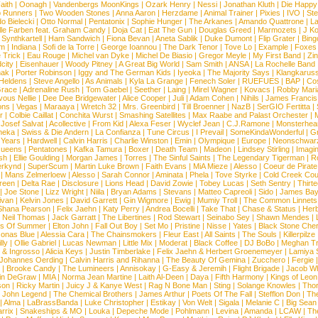
aith
|
Oonagh
|
Vandenbergs MoonKings
|
Ozark Henry
|
Nessi
|
Jonathan Kluth
|
Die Happy
p Runners
|
Two Wooden Stones
|
Anna Aaron
|
Herzdame
|
Animal Trainer
|
Pixies
|
IVO
|
Ste
o Bielecki
|
Otto Normal
|
Pentatonix
|
Sophie Hunger
|
The Arkanes
|
Amando Quattrone
|
La
lle Farben feat. Graham Candy
|
Doja Cat
|
Eat The Gun
|
Douglas Greed
|
Marmozets
|
J K
|
Synthkartell
|
Ham Sandwich
|
Fiona Bevan
|
Aneta Sablik
|
Duke Dumont
|
Flip Grater
|
Bing
om
|
Indiana
|
Sofi de la Torre
|
George Ioannou
|
The Dark Tenor
|
Tove Lo
|
Example
|
Foxes
 Trick
|
Eau Rouge
|
Michel van Dyke
|
Michel De Biasio
|
Gregor Meyle
|
My First Band
|
Zi
city
|
Eisenhauer
|
Woody Pitney
|
A Great Big World
|
Sam Smith
|
ANSA
|
La Rochelle Band
hak
|
Porter Robinson
|
Iggy and The German Kids
|
Iyeoka
|
The Majority Says
|
Klangkaruss
 Heldens
|
Steve Angello
|
As Animals
|
Kyla La Grange
|
Fenech Soler
|
RUEFUES
|
BAP
|
Co
race
|
Adrenaline Rush
|
Tom Gaebel
|
Seether
|
Laing
|
Mirel Wagner
|
Kovacs
|
Robby Mari
vous Nellie
|
Dee Dee Bridgewater
|
Alice Cooper
|
Juli
|
Adam Cohen
|
Nihils
|
James Francis 
ns
|
Vegas
|
Maraaya
|
Wretch 32
|
Mrs. Greenbird
|
Till Broenner
|
NazB
|
SerGIO Fertitta
|
r
|
Colbie Caillat
|
Conchita Wurst
|
Smashing Satellites
|
Max Raabe and Palast Orchester
|
|
Josef Salvat
|
Acollective
|
From Kid
|
Alexa Feser
|
Wyclef Jean
|
C.J.Ramone
|
Monsterhea
neka
|
Swiss & Die Andern
|
La Confianza
|
Tune Circus
|
I Prevail
|
SomeKindaWonderful
|
Gr
 Years
|
Hardwell
|
Calvin Harris
|
Charlie Winston
|
Emin
|
Olympique
|
Europe
|
Neonschwar
Queens
|
Pentatones
|
Kafka Tamura
|
Boxer
|
Death Team
|
Madeon
|
Lindsey Stirling
|
Imagi
sh
|
Ellie Goulding
|
Morgan James
|
Torres
|
The Sinful Saints
|
The Legendary Tigerman
|
R
rkynd
|
SuperScum
|
Martin Luke Brown
|
Faith Evans
|
MiA Mieze
|
Alesso
|
Coeur de Pirate
|
Mans Zelmerloew
|
Alesso
|
Sarah Connor
|
Aminata
|
Phela
|
Tove Styrke
|
Cold Creek Cou
reen
|
Delta Rae
|
Disclosure
|
Lions Head
|
David Zowie
|
Tobey Lucas
|
Seth Sentry
|
Thirt
|
Joe Stone
|
Lizz Wright
|
Niila
|
Bryan Adams
|
Stevans
|
Matteo Capreoli
|
Sido
|
James Ba
ivan
|
Kelvin Jones
|
David Garrett
|
Gin Wigmore
|
Ewig
|
Mumiy Troll
|
The Common Linnets
Shana Pearson
|
Felix Jaehn
|
Katy Perry
|
Andrea Bocelli
|
Take That
|
Chase & Status
|
Her
|
Neil Thomas
|
Jack Garratt
|
The Libertines
|
Rod Stewart
|
Seinabo Sey
|
Shawn Mendes
|
s Of Summer
|
Elton John
|
Fall Out Boy
|
Set Mo
|
Pristine
|
Nisse
|
Yates
|
Black Stone Cher
onas Blue
|
Alessia Cara
|
The Chainsmokers
|
Fleur East
|
All Saints
|
The Souls
|
Killerpilze
lly
|
Ollie Gabriel
|
Lucas Newman
|
Little Mix
|
Moderat
|
Black Coffee
|
DJ BoBo
|
Meghan Tr
 & Ingrosso
|
Alicia Keys
|
Justin Timberlake
|
Felix Jaehn & Herbert Groenemeyer
|
Lamiya 
Johannes Oerding
|
Calvin Harris and Rihanna
|
The Beauty Of Gemina
|
Zucchero
|
Fergie
|
Brooke Candy
|
The Lumineers
|
Annisokay
|
G-Easy & Jeremih
|
Flight Brigade
|
Jacob Wh
in DeGraw
|
MIA
|
Norma Jean Martine
|
Laith Al-Deen
|
Daya
|
Fifth Harmony
|
Kings of Leon
son
|
Ricky Martin
|
Juicy J & Kanye West
|
Rag N Bone Man
|
Sting
|
Solange Knowles
|
Thor
|
John Legend
|
The Chemical Brothers
|
James Arthur
|
Poets Of The Fall
|
Stefflon Don
|
Th
|
Alma
|
LaBrassBanda
|
Luke Christopher
|
Estikay
|
Von Welt
|
Sigala
|
Melanie C
|
Big Sean
rrix
|
Snakeships & MO
|
Louka
|
Depeche Mode
|
Pohlmann
|
Levina
|
Amanda
|
LCAW
|
Th