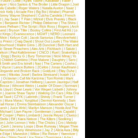
|
Future
|
Lotte
|
Kyles Tolone
|
Kasabian
|
Faber
|
ayer
|
Nico Santos & The Broiler
|
Little Dragon
|
Joel
la Cabello
|
Roger Waters
|
Natalia Avelon
|
Naaz
|
rick Kelly
|
Arcade Fire
|
Big Boi
|
Wrabel
|
Pharrell
Kenny Wayne Shepherd
|
Culcha Candela
|
French
d
|
Jay Sean
|
T Pain
|
Wizkid
|
Elvis Presley
|
Black
n
|
Benjamin Richter
|
Philipp Dittberner
|
The Shins
|
ses Pelham
|
The Script
|
Rick Ross
|
Rogers
|
Arch
Band
|
Bryson Tiller
|
Bootsy Collins
|
First Aid Kit
|
Lo
t Kings
|
Evanescence
|
MGMT
|
NERD
|
Leonard
Wisin
|
Kelvyn Colt
|
Jacob Sartorius
|
Revolverheld
|
s Priest
|
Craig David
|
Shout Out Louds
|
The Wake
bourhood
|
Maitre Gims
|
JB Dunckel
|
Beth Hart and
c Street Preachers
|
Alex Aris
|
Fishbach
|
I Salute
|
Nelson
|
Paul Kalkbrenner
|
CNCO
|
Ruel
|
Snakehips
|
 Dogg
|
Becky G
|
Bury Tomorrow
|
Nicki Minaj
|
Yo
|
Childish Gambino
|
Post Malone
|
Daughtry
|
Sero
|
 Smith and Era Istrefi
|
Nao
|
The Carters
|
Cosha
|
|
Voyce
|
Lance Butters
|
2Cellos
|
Jonas Kaufmann
|
lingande and Broken Back
|
GoldLink
|
Elley Duhe
|
ses
|
Mikolas Josef
|
Barbra Streisand
|
Isaiah
|
Lil
y
|
Octavian
|
Call Me Karizma
|
Toni Romiti
|
Mark
Capristo
|
Jonathan Hellberg
|
Lauren Jauregui
|
Half
Bosse
|
Wincent Weiss
|
Leader Of Down
|
Normani
|
s Lloyd
|
Dean Lewis
|
Von Wegen Lisbeth
|
Johnny
wn
|
Joanne Shaw Taylor
|
Walking On Cars
|
Rita Ora
el Tawil
|
CZYK
|
Labrinth
|
Shindy
|
Frank Turner
|
en
|
Mura Masa
|
Yungblud
|
Dermot Kennedy
|
Sam
iall Horan
|
Emma Steinbakken
|
Alexander Oscar
|
Marsh
|
Juice Wrld
|
Marilyn Manson
|
Hootie And The
Michael
|
Liam Payne
|
Gentleman
|
Lewis Capaldi
|
P Cooper
|
Pietro Lombardi
|
Jessie Reyez
|
Clueso
|
Stella
|
Elif
|
Kiara Nelson
|
The Killers
|
Soolking
|
on
|
John Lennon
|
Yello
|
The Chicks
|
Cro
|
Melody
 Cash
|
Jeremy Loops
|
Bree Runway
|
Megan Thee
Aerosmith
|
Amy Winehouse
|
Jay Z
|
Alicia Awa
|
Billy
he Edge
|
Maneskin
|
Willow
|
Rio Reiser
|
Yaenniver
|
huba
|
Shirin David
|
Ice Spice
|
Domiziana
|
A-ha
|