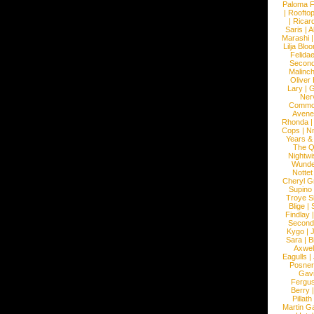
Paloma F
|
Roofto
|
Ricard
Saris
|
A
Marashi
Lilja Blo
Felidae
Second
Malinc
Oliver
Lary
|
G
Ner
Commo
Avene
Rhonda
Cops
|
N
Years &
The 
Nightwi
Wunde
Nottet
Cheryl G
Supino
Troye S
Blige
|
Findlay
Second
Kygo
|
J
Sara
|
Bi
Axwel
Eagulls
|
Posner
Gav
Fergu
Berry
Pillath
Martin Ga