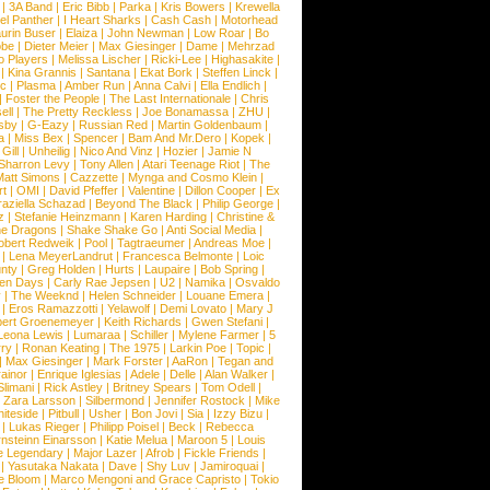
|
3A Band
|
Eric Bibb
|
Parka
|
Kris Bowers
|
Krewella
el Panther
|
I Heart Sharks
|
Cash Cash
|
Motorhead
urin Buser
|
Elaiza
|
John Newman
|
Low Roar
|
Bo
obe
|
Dieter Meier
|
Max Giesinger
|
Dame
|
Mehrzad
o Players
|
Melissa Lischer
|
Ricki-Lee
|
Highasakite
|
|
Kina Grannis
|
Santana
|
Ekat Bork
|
Steffen Linck
|
nc
|
Plasma
|
Amber Run
|
Anna Calvi
|
Ella Endlich
|
|
Foster the People
|
The Last Internationale
|
Chris
ell
|
The Pretty Reckless
|
Joe Bonamassa
|
ZHU
|
sby
|
G-Eazy
|
Russian Red
|
Martin Goldenbaum
|
a
|
Miss Bex
|
Spencer
|
Bam And Mr.Dero
|
Kopek
|
Gill
|
Unheilig
|
Nico And Vinz
|
Hozier
|
Jamie N
Sharron Levy
|
Tony Allen
|
Atari Teenage Riot
|
The
Matt Simons
|
Cazzette
|
Mynga and Cosmo Klein
|
rt
|
OMI
|
David Pfeffer
|
Valentine
|
Dillon Cooper
|
Ex
aziella Schazad
|
Beyond The Black
|
Philip George
|
z
|
Stefanie Heinzmann
|
Karen Harding
|
Christine &
ne Dragons
|
Shake Shake Go
|
Anti Social Media
|
obert Redweik
|
Pool
|
Tagtraeumer
|
Andreas Moe
|
|
Lena MeyerLandrut
|
Francesca Belmonte
|
Loic
nty
|
Greg Holden
|
Hurts
|
Laupaire
|
Bob Spring
|
een Days
|
Carly Rae Jepsen
|
U2
|
Namika
|
Osvaldo
y
|
The Weeknd
|
Helen Schneider
|
Louane Emera
|
|
Eros Ramazzotti
|
Yelawolf
|
Demi Lovato
|
Mary J
bert Groenemeyer
|
Keith Richards
|
Gwen Stefani
|
Leona Lewis
|
Lumaraa
|
Schiller
|
Mylene Farmer
|
5
ry
|
Ronan Keating
|
The 1975
|
Larkin Poe
|
Topic
|
|
Max Giesinger
|
Mark Forster
|
AaRon
|
Tegan and
ainor
|
Enrique Iglesias
|
Adele
|
Delle
|
Alan Walker
|
Slimani
|
Rick Astley
|
Britney Spears
|
Tom Odell
|
|
Zara Larsson
|
Silbermond
|
Jennifer Rostock
|
Mike
iteside
|
Pitbull
|
Usher
|
Bon Jovi
|
Sia
|
Izzy Bizu
|
|
Lukas Rieger
|
Philipp Poisel
|
Beck
|
Rebecca
nsteinn Einarsson
|
Katie Melua
|
Maroon 5
|
Louis
e Legendary
|
Major Lazer
|
Afrob
|
Fickle Friends
|
|
Yasutaka Nakata
|
Dave
|
Shy Luv
|
Jamiroquai
|
e Bloom
|
Marco Mengoni and Grace Capristo
|
Tokio