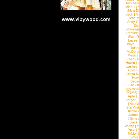
Alex Vel
MissLi
|
Silvia D
Beck
|
An
Liebe M
Andy G
Ziy
Beaureg
Redfield
Slot
|
R
Lazee
Boys
|
R
Yolan
McDona
Mess
|
Toka
|
M
Hewitt
|
L
Lashes
Cherri
Cierra R
How
Devec
Chevin
Iggy Azal
MSMR
Aplin
|
Berger
|
|
Ace W
Star An
Krewel
James
Jillett
Black
Veeby
|
Y
Year
|
Mikky 
Says