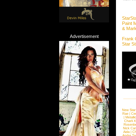
StarSt
Paint 
& Mark
Advertisement
Frank 
Star S
New Star
Rae
|
Cen
|
Metalli
Charli 
Rosenb
Nick Car
Aida
|
Ch
Andre Ta