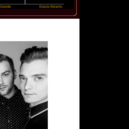
Gracie Abrams
Machine Gun Kelly
sso