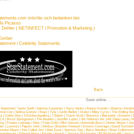
atements.com möchte sich bedanken bei:
Me Picasso
 Dehler ( NETINFECT / Promotion & Marketing )
Gerber
tatement / Celebrity Statements
Back
Soon online ...
 Statement:
Taylor Swift
|
Sabrina Carpenter
|
Harry Styles
|
Ariana Grande
|
Shakira
|
Kendri
tral Cee
|
Selena Gomez
|
Raye
|
Tyla
|
Justin Bieber
|
Drake
|
Miley Cyrus
|
The Rolling St
ca
|
Celine Dion
|
Christina Aguilera
|
J Balvin
|
Travis Scott
|
Beyonce
|
Blackpink
|
Eminem
|
XCX
|
Bruce Springsteen
|
The Beatles
|
Jennifer Lopez
|
His Holiness the 14th Dalai Lama
|
N
erg
|
Frauke Ludowig
|
Vitas
|
Frida Gold
|
Elke Jeinsen
|
Antonella Bucci
|
Heiner Meyer
|
Joy
ter
|
Lucenzo
|
Pigeon John
|
Kimbra
|
Brandon Howard
|
Groove Coverage
|
David Gerstein
ristine Mayer
|
Not Called Jinx
|
Matt Dusk
|
Spencer Day
|
Barry Manilow
|
Brian Culbertson
nnenberger
|
Edward Maya
|
Kerstin Linnartz
|
Jessica Stockmann
|
A5 Richtung Wir
|
Inna
|