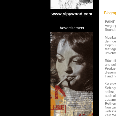
Biogr
PAINT
Vergang
Advertisement
Soundtr
Musikal
dem ge
Popmusi
festleg
unverwe
Rückbl
und sel
Produz
diesem 
Hand ne
So ent
Schlagz
selbst,
auch a
zusamme
Rothen
Nun wir
wohlste
kein W