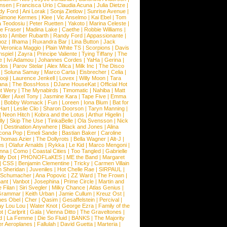
ansen
|
Francisca Urio
|
Claudia Acuna
|
Julia Dietze
|
dy Ford
|
Ani Lorak
|
Sonja Zietlow
|
Sunrise Avenue
|
Simone Kermes
|
Klee
|
Vic Anselmo
|
Kai Ebel
|
Tom
a Teodosiu
|
Peter Ruetten
|
Yakoto
|
Marina Celeste
|
e Fraser
|
Madina Lake
|
Caethe
|
Robbie Williams
|
sto
|
Amber Rubarth
|
Randy Ford
|
Appassionante
|
noz
|
Ilhama
|
Ruxandra Bar
|
Lina Button
|
Jack
|
Veronica Maggio
|
Plain White TS
|
Scorpions
|
Davis
nspiel
|
Zayra
|
Principe Valiente
|
Tying Tiffany
|
The
e
|
Ivi Adamou
|
Johannes Cordes
|
YaHa
|
Gerina
|
dos
|
Parov Stelar
|
Alex Mica
|
Milk Inc
|
The Disco
|
Soluna Samay
|
Marco Carta
|
Eisbrecher
|
Celia
|
ooji
|
Laurence Jenkell
|
Lovex
|
Willy Moon
|
Tara
ana
|
The BossHoss
|
DJane HouseKat
|
Official Hot
t Wery
|
The Mynabirds
|
Timomatic
|
Nahiba
|
Matt
iller
|
Axel Tony
|
Jasmine Kara
|
Tape Five
|
Emma
|
Bobby Womack
|
Fun
|
Loreen
|
Iona Blum
|
Bat for
Hart
|
Leslie Clio
|
Sharon Doorson
|
Taryn Manning
|
|
Neon Hitch
|
Kobra and the Lotus
|
Arthur Higelin
|
ly
|
Skip The Use
|
TinkaBelle
|
Ola Svensson
|
Nick
|
Destination Anywhere
|
Black and Jones
|
Alina
cona Pop
|
Emeli Sande
|
Bastian Baker
|
Caroline
Thomas Azier
|
The Dollyrots
|
Bella Wagner
|
Alt-J
|
es
|
Olafur Arnalds
|
Rykka
|
Le Kid
|
Marco Mengoni
|
enna
|
Como
|
Coastal Cities
|
Too Tangled
|
Gabrielle
ify Dot
|
PHONOFLaKES
|
ME the Band
|
Margaret
|
CSS
|
Benjamin Clementine
|
Tricky
|
Carmen Villain
 Sheridan
|
Juveniles
|
Hot Chelle Rae
|
SIRPAUL
|
l Schumacher
|
Ana Popovic
|
ZZ Ward
|
The Frown
|
hant
|
Vanbot
|
Josephina
|
Prime Circle
|
Martin and
 Filan
|
Siri Svegler
|
Milky Chance
|
Atlas Genius
|
Grammar
|
Keith Urban
|
Jamie Cullum
|
Kreuz Ost
|
nes Obel
|
Cher
|
Qasim
|
Gesaffelstein
|
Percival
|
ay Lou Lou
|
Water Knot
|
George Ezra
|
Family of the
ot
|
Carlprit
|
Gala
|
Vienna Ditto
|
The Graveltones
|
d
|
La Femme
|
Die So Fluid
|
BANKS
|
The Majority
r Aeroplanes
|
Fallulah
|
David Guetta
|
Marteria
|