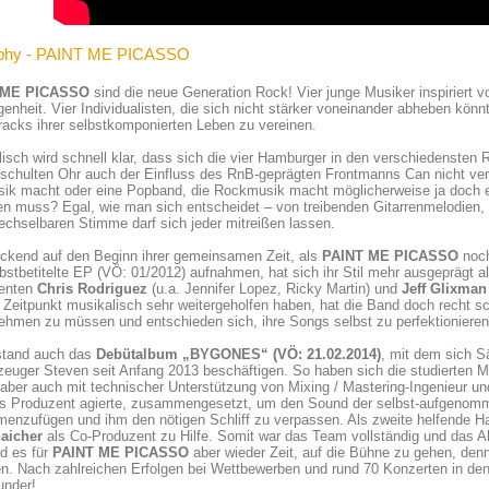
aphy - PAINT ME PICASSO
 ME PICASSO
sind die neue Generation Rock! Vier junge Musiker inspiriert v
enheit. Vier Individualisten, die sich nicht stärker voneinander abheben kön
acks ihrer selbstkomponierten Leben zu vereinen.
isch wird schnell klar, dass sich die vier Hamburger in den verschiedensten
schulten Ohr auch der Einfluss des RnB-geprägten Frontmanns Can nicht ver
k macht oder eine Popband, die Rockmusik macht möglicherweise ja doch ein
en muss? Egal, wie man sich entscheidet – von treibenden Gitarrenmelodien,
chselbaren Stimme darf sich jeder mitreißen lassen.
ickend auf den Beginn ihrer gemeinsamen Zeit, als
PAINT ME PICASSO
noch
bstbetitelte EP (VÖ: 01/2012) aufnahmen, hat sich ihr Stil mehr ausgeprägt a
enten
Chris Rodriguez
(u.a. Jennifer Lopez, Ricky Martin) und
Jeff Glixman
Zeitpunkt musikalisch sehr weitergeholfen haben, hat die Band doch recht schn
hmen zu müssen und entschieden sich, ihre Songs selbst zu perfektionieren
stand auch das
Debütalbum
„BYGONES“ (VÖ: 21.02.2014)
, mit dem sich S
euger Steven seit Anfang 2013 beschäftigen. So haben sich die studierten Mu
 aber auch mit technischer Unterstützung von Mixing / Mastering-Ingenieur u
ls Produzent agierte, zusammengesetzt, um den Sound der selbst-aufgenom
nzufügen und ihm den nötigen Schliff zu verpassen. Als zweite helfende Ha
aicher
als Co-Produzent zu Hilfe. Somit war das Team vollständig und das Al
d es für
PAINT ME PICASSO
aber wieder Zeit, auf die Bühne zu gehen, denn 
n. Nach zahlreichen Erfolgen bei Wettbewerben und rund 70 Konzerten in de
under!