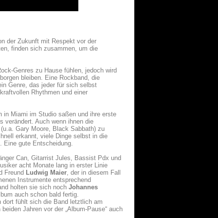
on der Zukunft mit Respekt vor der
nten, finden sich zusammen, um die
 Rock-Genres zu Hause fühlen, jedoch wird
borgen bleiben. Eine Rockband, die
 Genre, das jeder für sich selbst
 kraftvollen Rhythmen und einer
 in Miami im Studio saßen und ihre erste
ls verändert. Auch wenn ihnen die
(u.a. Gary Moore, Black Sabbath) zu
ell erkannt, viele Dinge selbst in die
. Eine gute Entscheidung.
änger Can, Gitarrist Jules, Bassist Pdx und
siker acht Monate lang in erster Linie
nd Freund
Ludwig Maier
, der in diesem Fall
menen Instrumente entsprechend
nd holten sie sich noch
Johannes
bum auch schon bald fertig.
dort fühlt sich die Band letztlich am
n beiden Jahren vor der „Album-Pause“ auch