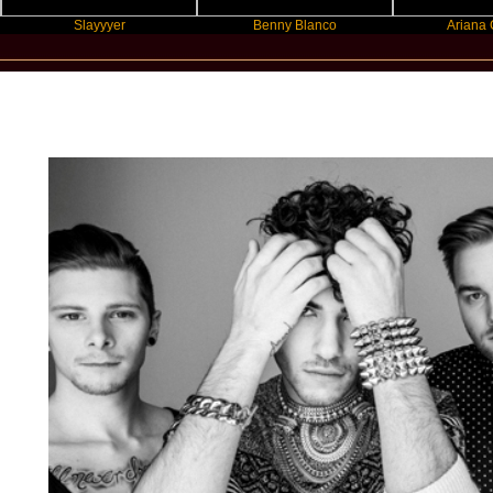
Slayyyer
Benny Blanco
Ariana Grande
New Star Statements / Paint Me Pica