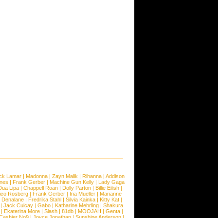
ck Lamar
|
Madonna
|
Zayn Malik
|
Rihanna
|
Addison
ones
|
Frank Gerber
|
Machine Gun Kelly
|
Lady Gaga
Dua Lipa
|
Chappell Roan
|
Dolly Parton
|
Billie Eilish
|
ico Rosberg
|
Frank Gerber
|
Ina Mueller
|
Marianne
 Denalane
|
Fredrika Stahl
|
Silvia Kainka
|
Kitty Kat
|
|
Jack Culcay
|
Gabo
|
Katharine Mehrling
|
Shakura
|
Ekaterina More
|
Slash
|
81db
|
MOOJAH
|
Genta
|
Cashier No9
|
Joyce Jonathan
|
Sunshine Anderson
|