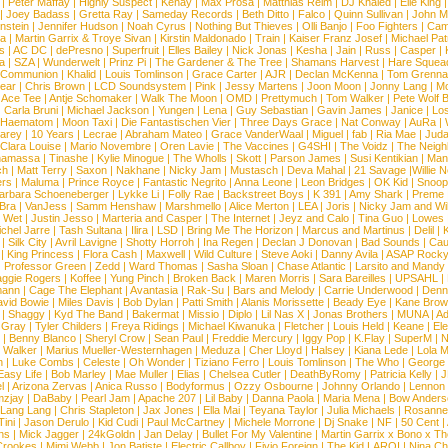
|
Peter Maffay
|
Highly Suspect
|
Kenay
|
Max Prosa
|
Matthias Reim
|
DJ Khaled
|
Elle King
|
Joey Badass
|
Gretta Ray
|
Sameday Records
|
Beth Ditto
|
Falco
|
Quinn Sullivan
|
John M
nstein
|
Jennifer Hudson
|
Noah Cyrus
|
Nothing But Thieves
|
Olli Banjo
|
Foo Fighters
|
Cami
na
|
Martin Garrix & Troye Sivan
|
Kirstin Maldonado
|
Train
|
Kaiser Franz Josef
|
Michael Pat
s
|
AC DC
|
dePresno
|
Superfruit
|
Elles Bailey
|
Nick Jonas
|
Kesha
|
Jain
|
Russ
|
Casper
|
a
|
SZA
|
Wunderwelt
|
Prinz Pi
|
The Gardener & The Tree
|
Shamans Harvest
|
Hare Squea
 Communion
|
Khalid
|
Louis Tomlinson
|
Grace Carter
|
AJR
|
Declan McKenna
|
Tom Grenna
Bear
|
Chris Brown
|
LCD Soundsystem
|
Pink
|
Jessy Martens
|
Joon Moon
|
Jonny Lang
|
Mo
|
Ace Tee
|
Antje Schomaker
|
Walk The Moon
|
OMD
|
Prettymuch
|
Tom Walker
|
Pete Wolf 
|
Carla Bruni
|
Michael Jackson
|
Yungen
|
Lena
|
Guy Sebastian
|
Gavin James
|
Janice
|
Los
Haematom
|
Moon Taxi
|
Die Fantastischen Vier
|
Three Days Grace
|
Nat Conway
|
AuRa
|
arey
|
10 Years
|
Lecrae
|
Abraham Mateo
|
Grace VanderWaal
|
Miguel
|
fab
|
Ria Mae
|
Juda
Clara Louise
|
Mario Novembre
|
Oren Lavie
|
The Vaccines
|
G4SHI
|
The Voidz
|
The Neigh
namassa
|
Tinashe
|
Kylie Minogue
|
The Wholls
|
Skott
|
Parson James
|
Susi Kentikian
|
Mani
ch
|
Matt Terry
|
Saxon
|
Nakhane
|
Nicky Jam
|
Mustasch
|
Deva Mahal
|
21 Savage
|
Willie 
ers
|
Maluma
|
Prince Royce
|
Fantastic Negrito
|
Anna Leone
|
Leon Bridges
|
OK Kid
|
Snoop
arbara Schoeneberger
|
Lykke Li
|
Folly Rae
|
Backstreet Boys
|
K 391
|
Amy Shark
|
Preme
 Bra
|
VanJess
|
Samm Henshaw
|
Marshmello
|
Alice Merton
|
LEA
|
Joris
|
Nicky Jam and Will
|
Wet
|
Justin Jesso
|
Marteria and Casper
|
The Internet
|
Jeyz and Calo
|
Tina Guo
|
Lowes
chel Jarre
|
Tash Sultana
|
Ilira
|
LSD
|
Bring Me The Horizon
|
Marcus and Martinus
|
Delil
|
K
|
Silk City
|
Avril Lavigne
|
Shotty Horroh
|
Ina Regen
|
Declan J Donovan
|
Bad Sounds
|
Cau
|
King Princess
|
Flora Cash
|
Maxwell
|
Wild Culture
|
Steve Aoki
|
Danny Avila
|
ASAP Rock
|
Professor Green
|
Zedd
|
Ward Thomas
|
Sasha Sloan
|
Chase Atlantic
|
Larsito and Mandy 
ggie Rogers
|
Koffee
|
Yung Pinch
|
Broken Back
|
Maren Morris
|
Sara Bareilles
|
UPSAHL
|
ann
|
Cage The Elephant
|
Avantasia
|
Rak-Su
|
Bars and Melody
|
Carrie Underwood
|
Denni
vid Bowie
|
Miles Davis
|
Bob Dylan
|
Patti Smith
|
Alanis Morissette
|
Beady Eye
|
Kane Bro
|
Shaggy
|
Kyd The Band
|
Bakermat
|
Missio
|
Diplo
|
Lil Nas X
|
Jonas Brothers
|
MUNA
|
Ad
 Gray
|
Tyler Childers
|
Freya Ridings
|
Michael Kiwanuka
|
Fletcher
|
Louis Held
|
Keane
|
El
|
Benny Blanco
|
Sheryl Crow
|
Sean Paul
|
Freddie Mercury
|
Iggy Pop
|
K.Flay
|
SuperM
|
N
 Walker
|
Marius Mueller-Westernhagen
|
Meduza
|
Cher Lloyd
|
Halsey
|
Kiana Lede
|
Lola 
h
|
Luke Combs
|
Celeste
|
Oh Wonder
|
Tiziano Ferro
|
Louis Tomlinson
|
The Who
|
George 
Easy Life
|
Bob Marley
|
Mae Muller
|
Elias
|
Chelsea Cutler
|
DeathByRomy
|
Patricia Kelly
|
J
l
|
Arizona Zervas
|
Anica Russo
|
Bodyformus
|
Ozzy Osbourne
|
Johnny Orlando
|
Lennon 
zjay
|
DaBaby
|
Pearl Jam
|
Apache 207
|
Lil Baby
|
Danna Paola
|
Maria Mena
|
Bow Anders
Lang Lang
|
Chris Stapleton
|
Jax Jones
|
Ella Mai
|
Teyana Taylor
|
Julia Michaels
|
Rosanne
Tini
|
Jason Derulo
|
Kid Cudi
|
Paul McCartney
|
Michele Morrone
|
Dj Snake
|
NF
|
50 Cent
|
ns
|
Mick Jagger
|
24kGoldn
|
Jan Delay
|
Bullet For My Valentine
|
Martin Garrix x Bono x T
Crookes
|
Mimi Webb
|
Jon Batiste
|
Electric Callboy
|
Fivio Foreign
|
The Kid LAROI
|
Nina C