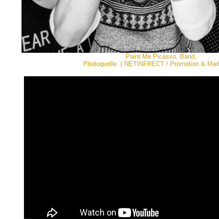
Paint Me Picasso, Band,
Photoquelle: ( NETINFRECT / Promotion & Mark