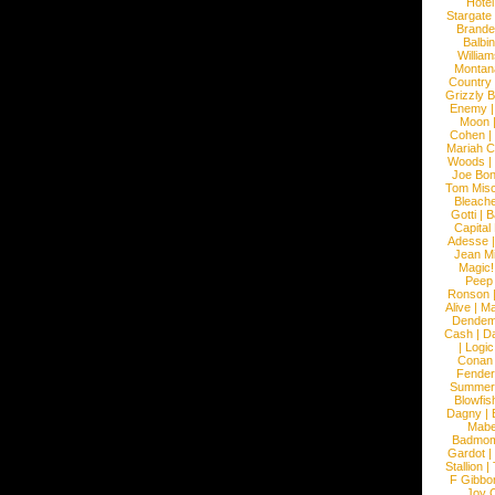
Hotel
Stargate
Brande
Balbi
William
Montan
Country
Grizzly 
Enemy
Moon
Cohen
|
Mariah C
Woods
|
Joe Bo
Tom Mis
Bleach
Gotti
|
B
Capital
Adesse
Jean Mi
Magic!
Peep
Ronson
Alive
|
Ma
Dendem
Cash
|
Da
|
Logic
Conan
Fender
Summer
Blowfis
Dagny
|
Mabe
Badmom
Gardot
|
Stallion
|
F Gibbo
Joy 