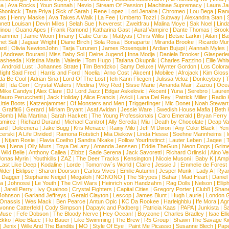
ea
|
Ava Rocks
|
Youn Sunnah
|
Nevio
|
Stream Of Passion
|
Machinae Supremacy
|
Laura J
Shonlock
|
Tara Priya
|
Sick of Sarah
|
Rene Lopez
|
Lori Jenaire
|
Chromeo
|
Lou Bega
|
Ran
ias
|
Henry Maske
|
Ava Takes A Walk
|
La Fee
|
Umberto Tozzi
|
Subway
|
Alexandra Stan
|
nett Louisan
|
Devin Miles
|
Selah Sue
|
Neverest
|
Zweitfrau
|
Malina Moye
|
Sak Noel
|
Lind
inou
|
Guano Apes
|
Frank Ramond
|
Katharina Gast
|
Aural Vampire
|
Dante Thomas
|
Brook
rammer
|
Jamie Woon
|
Imany
|
Catie Curtis
|
Mattyas
|
Chris Willis
|
Betsie Larkin
|
Aitan
|
Ba
net Sali
|
Jaguar Wright
|
Diane Birch
|
Sola Rosa
|
Bonaparte
|
Miranda Brooke
|
Ricardo Mu
ard
|
Olivia NewtonJohn
|
Tarja Turunen
|
James Rosenquist
|
Ardian Bujupi
|
Alannah Myles
|
Andreas Bourani
|
Miss Baby Sol
|
Deine Jugend
|
Inna Modja
|
Daniela Brooker
|
Glasperle
asheeda
|
Kristina Maria
|
Valerie
|
Tom Hugo
|
Tatiana Okupnik
|
Charles Fazzino
|
Ellie Whit
|
Android Lust
|
Johannes Strate
|
Tim Bendzko
|
Samy Deluxe
|
Wynter Gordon
|
Los Colora
ight Said Fred
|
Harris and Ford
|
Noelia
|
Arno Cost
|
Akcent
|
Mobilee
|
Afrojack
|
Kim Gloss
da Be Cool
|
Adrian Sina
|
Lord Of The Lost
|
Ich Kann Fliegen
|
Julissa Veloz
|
Donkeyboy
|
T
ld
|
Ida Corr
|
Crystal Waters
|
Medina
|
Viky Red
|
Sisse Marie
|
Amanda Mair
|
Zazou
|
Oce
Mike Candys
|
Alex Clare
|
DJ Lord Jazz
|
Edgar Askelovic
|
Akcent
|
Yuna
|
Serebro
|
Lauren
auro Perucchetti
|
Jack Holiday
|
Alice Francis
|
Avicii
|
Lana Del Rey
|
Patrick Miller
|
Radio K
ittle Boots
|
Katzenjammer
|
Of Monsters and Men
|
Triggerfinger
|
Mic Donet
|
Noah Stewart
|
Graffiti6
|
Gerard
|
Miriam Bryant
|
Asaf Avidan
|
Jessie Ware
|
Swedish House Mafia
|
Beth 
 Bomb
|
Mia Martina
|
Sarah Hackett
|
The Young Professionals
|
Caro Emerald
|
Bryan Ferry
amirez
|
Richard Durand
|
Michael Canitrot
|
Ally Sereda
|
Miu
|
Death by Chocolate
|
Deap Val
ard
|
Dolcenera
|
Jake Bugg
|
Kris Menace
|
Rainy Milo
|
Jeff M Dixon
|
Any Color Black
|
Yen
erski
|
A Life Divided
|
Ramona Rotstich
|
Mia Diekow
|
Linda Hesse
|
Soehne Mannheims
|
I
|
Ntjam Rosie
|
Flavia Coelho
|
Sandra Nkake
|
Follow YourInstinct
|
Lauter Leben
|
Jaqee
|
ea
|
Nena
|
Olly Murs
|
Toya DeLazy
|
Amanda Jenssen
|
Eddie TheGun
|
Neon Dogs
|
Grim
|
Wild Belle
|
Anthony Callea
|
Zibbz
|
Sade Serena
|
Jack Savoretti
|
Richard Orlinski
|
Aino V
Jonas Myrin
|
Youthkills
|
ZAZ
|
The Deer Tracks
|
Kensington
|
Nicole Musoni
|
Baby K
|
Ampl
Last Like Deep
|
Kodaline
|
Lorde
|
Tomorrow´s World
|
Claire
|
Jessie J
|
Emmelie de Forest
ilder
|
Eklipse
|
Sharon Doorson
|
Carlos Vives
|
Emilie Autumn
|
Jesper Munk
|
Lady A
|
Ryan
d Dagger
|
Stephanie Neigel
|
Megaloh
|
NONONO
|
The Strypes
|
Bahar
|
Mad Heart
|
Danie
la
|
Johnossi
|
Le Youth
|
The Civil Wars
|
Heinrich von Handzahm
|
Rag Dolls
|
Nelson
|
Ellip
|
Jarell Perry
|
Ivy Quainoo
|
Crystal Fighters
|
Capital Cities
|
Gregory Porter
|
Club8
|
Shane
e Johnson
|
Garland Jeffreys
|
Gerald Clayton
|
Lescop
|
James Blunt
|
Hugh Laurie
|
London 
 Onassis
|
Wes Mack
|
Ben Pearce
|
Antun Opic
|
KC Da Rookee
|
Harleighblu
|
Ife Mora
|
Ag
vonne Catterfeld
|
Cody Simpson
|
Dapayk and Padberg
|
Patricia Kaas
|
PAPA
|
Junkista
|
S
Muse
|
Fefe Dobson
|
The Bloody Nerve
|
Hey Ocean!
|
Boyzone
|
Charles Bradley
|
Isac Elli
Ekko
|
Aloe Blacc
|
Flo Bauer
|
Like Swimming
|
The Brew
|
R5 Group
|
Shawn The Savage Ki
|
Jenix
|
Wille And The Bandits
|
MO
|
Style Of Eye
|
Paint Me Picasso
|
Susanne Blech
|
Pape