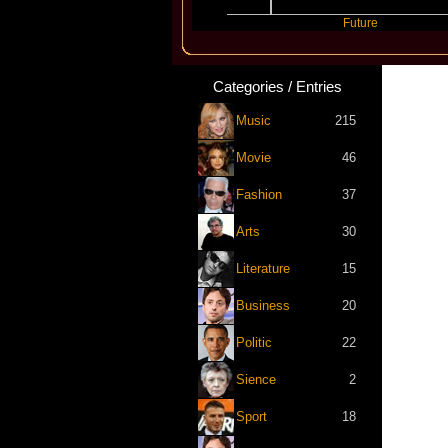
inogue
Travis Scott
Future
Categories / Entries
Music
215
Movie
46
Fashion
37
Arts
30
Literature
15
Business
20
Politic
22
Sience
2
Sport
18