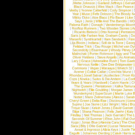
Jillette Johnson
|
Garland Jeffreys
|
Gerald
Black Onassis
|
Wes Mack
|
Ben Pearce
Veeby
|
Yvonne Catterfeld
|
Cody Simpson
|
Year
|
Muse
|
Fefe Dobson
|
The Bloody N
Mikky Ekko
|
Aloe Blacc
|
Flo Bauer
|
Like
Says
|
Jenix
|
Wille And The Bandits
|
MO
Paloma Faith
|
Oonagh
|
Vandenbergs Moon
|
Rooftop Runners
|
Two Wooden Stones
|
A
|
Ricardo Bielecki
|
Otto Normal
|
Pentatoni
Saris
|
Alle Farben feat. Graham Candy
|
Do
Marashi
|
Synthkartell
|
Ham Sandwich
|
Fio
Lilja Bloom
|
Indiana
|
Sofi de la Torre
|
Georg
Felidae Trick
|
Eau Rouge
|
Michel van Dy
Secondcity
|
Eisenhauer
|
Woody Pitney
|
A
Malinchak
|
Porter Robinson
|
Iggy and Th
Oliver Heldens
|
Steve Angello
|
As Animal
Lary
|
Grace
|
Adrenaline Rush
|
Tom Gaeb
Nervous Nellie
|
Dee Dee Bridgewater
|
Commons
|
Vegas
|
Maraaya
|
Wretch 32
Avener
|
Colbie Caillat
|
Conchita Wurst
|
Rhonda
|
Josef Salvat
|
Acollective
|
From Ki
Cops
|
Nneka
|
Swiss & Die Andern
|
La Conf
Years & Years
|
Hardwell
|
Calvin Harris
|
Ch
The Queens
|
Pentatones
|
Kafka Tamura
Nightwish
|
Ellie Goulding
|
Morgan James
Wunderkynd
|
SuperScum
|
Martin Luke 
Nottet
|
Mans Zelmerloew
|
Alesso
|
Sarah
Cheryl Green
|
Delta Rae
|
Disclosure
|
Lion
Supino
|
Joe Stone
|
Lizz Wright
|
Niila
|
Br
Troye Sivan
|
Kelvin Jones
|
David Garrett
Blige
|
Shana Pearson
|
Felix Jaehn
|
Katy 
Findlay
|
Neil Thomas
|
Jack Garratt
|
The L
Seconds Of Summer
|
Elton John
|
Fall Ou
Kygo
|
Jonas Blue
|
Alessia Cara
|
The Cha
Sara
|
Billy
|
Ollie Gabriel
|
Lucas Newman
Axwel & Ingrosso
|
Alicia Keys
|
Justin Ti
Eagulls
|
Johannes Oerding
|
Calvin Harris 