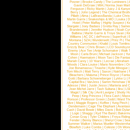
Posner
|
Brooke Candy
|
The Lumineers
|
Gavin DeGraw
|
MIA
|
Norma Jean Mart
Ferguson
|
Ricky Martin
|
Juicy J & Kany
Berry
|
John Legend
|
The Chemical Broth
Pillath
|
Alma
|
LaBrassBanda
|
Luke Chris
Martin Garrix
|
Snakeships & MO
|
Louka
|
D
Hotel
|
Peter Maffay
|
Highly Suspect
|
K
Stargate
|
Joey Badass
|
Gretta Ray
|
Samed
Brandenstein
|
Jennifer Hudson
|
Noah Cy
Balbina
|
Martin Garrix & Troye Sivan
|
Ki
Williams
|
AC DC
|
dePresno
|
Superfruit
|
Montana
|
SZA
|
Wunderwelt
|
Prinz Pi
|
The
Country Communion
|
Khalid
|
Louis Tomlin
Grizzly Bear
|
Chris Brown
|
LCD Soundsys
Enemy
|
Ace Tee
|
Antje Schomaker
|
Walk 
Moon
|
Carla Bruni
|
Michael Jackson
|
Yu
Cohen
|
Haematom
|
Moon Taxi
|
Die Fantas
Mariah Carey
|
10 Years
|
Lecrae
|
Abraham
Woods
|
Clara Louise
|
Mario Novembre
|
Or
Joe Bonamassa
|
Tinashe
|
Kylie Minogue
Tom Misch
|
Matt Terry
|
Saxon
|
Nakhane
|
Bleachers
|
Maluma
|
Prince Royce
|
Fanta
Gotti
|
Barbara Schoeneberger
|
Lykke Li
|
Capital Bra
|
VanJess
|
Samm Henshaw
|
M
Adesse
|
Wet
|
Justin Jesso
|
Marteria and 
Jean Michel Jarre
|
Tash Sultana
|
Ilira
|
LS
Magic!
|
Silk City
|
Avril Lavigne
|
Shotty H
Peep
|
King Princess
|
Flora Cash
|
Maxw
Ronson
|
Professor Green
|
Zedd
|
Ward T
Alive
|
Maggie Rogers
|
Koffee
|
Yung Pinch
Dendemann
|
Cage The Elephant
|
Avantas
Cash
|
David Bowie
|
Miles Davis
|
Bob Dyla
|
Logic
|
Shaggy
|
Kyd The Band
|
Bakerm
Conan Gray
|
Tyler Childers
|
Freya Ridin
Fender
|
Benny Blanco
|
Sheryl Crow
|
Sea
Summer Walker
|
Marius Mueller-Westernh
Blowfish
|
Luke Combs
|
Celeste
|
Oh Won