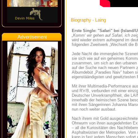
Biography - Laing
Erste Single: "Safari" bei (Island/U
„Komm‘ wir gehen auf Safari, ich zeig
Advertisement
wird wieder extrem aufregend im deu
folgenden Zweitwerk „Wechselt die 
Jede Nacht die immergleiche Szener
sie sich wie auf ein geheimes Komma
zusammen, um sich an den urbanen Tr
auf der Suche nach neuen Partnern z
Albumdebüt „Paradies Naiv“ haben si
eigenstäändigsten und gewitztesten 
Mit ihrer Multimedia-Performance a
und R’n‘B, verbunden mit einer einzi
Deutscher Unverkrampftheit, die LAI
innerhalb der heimischen Szene besc
mit ihren Sängerinnen Johanna Mars
nun noch weiter ausbaut.
Nach ihrem mit Gold ausgezeichneten
Ohrwurm von ihren ausgedehnten Exkur
– all die Kuriositäten des Nachtlebe
Asphaltwüsten der Metropolen. Vom n
kann in fast jedem Menschen sofort 