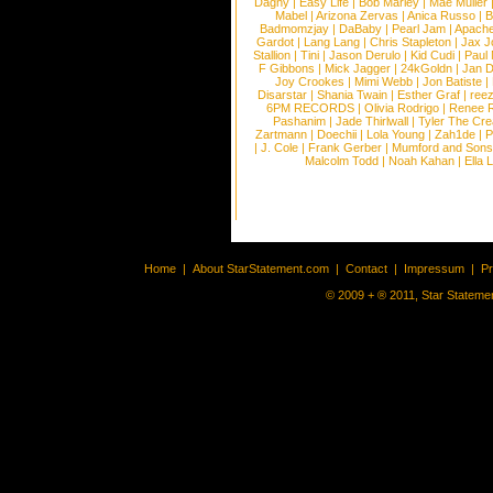
Dagny
|
Easy Life
|
Bob Marley
|
Mae Muller
Mabel
|
Arizona Zervas
|
Anica Russo
|
B
Badmomzjay
|
DaBaby
|
Pearl Jam
|
Apach
Gardot
|
Lang Lang
|
Chris Stapleton
|
Jax J
Stallion
|
Tini
|
Jason Derulo
|
Kid Cudi
|
Paul
F Gibbons
|
Mick Jagger
|
24kGoldn
|
Jan D
Joy Crookes
|
Mimi Webb
|
Jon Batiste
|
Disarstar
|
Shania Twain
|
Esther Graf
|
ree
6PM RECORDS
|
Olivia Rodrigo
|
Renee 
Pashanim
|
Jade Thirlwall
|
Tyler The Cre
Zartmann
|
Doechii
|
Lola Young
|
Zah1de
|
P
|
J. Cole
|
Frank Gerber
|
Mumford and Sons
Malcolm Todd
|
Noah Kahan
|
Ella 
Home
|
About StarStatement.com
|
Contact
|
Impressum
|
P
© 2009 + ® 2011, Star Statemen