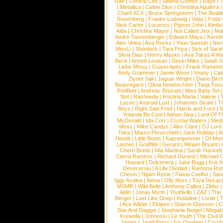
Rae
|
Central Cee
|
Selena Gomez
|
Raye
|
T
|
Metallica
|
Celine Dion
|
Christina Aguilera
Charli XCX
|
Bruce Springsteen
|
The Beatl
Rosenberg
|
Frauke Ludowig
|
Vitas
|
Frida
Nick Carter
|
Lucenzo
|
Pigeon John
|
Kimbr
Aida
|
Christine Mayer
|
Not Called Jinx
|
Ma
Andre Tannenberger
|
Edward Maya
|
Kersti
Alex Velea
|
Ava Rocks
|
Youn Sunnah
|
Nev
MissLi
|
Shonlock
|
Tara Priya
|
Sick of Sara
Silvia Dias
|
Henry Maske
|
Ava Takes A Wa
Beck
|
Annett Louisan
|
Devin Miles
|
Selah 
Liebe Minou
|
Guano Apes
|
Frank Ramond
Andy Grammer
|
Jamie Woon
|
Imany
|
Cat
Ziynet Sali
|
Jaguar Wright
|
Diane Birc
Beauregard
|
Olivia NewtonJohn
|
Tarja Tur
Redfield
|
Andreas Bourani
|
Miss Baby Sol
Slot
|
Rasheeda
|
Kristina Maria
|
Valerie
|
Lazee
|
Android Lust
|
Johannes Strate
|
T
Boys
|
Right Said Fred
|
Harris and Ford
|
N
Yolanda Be Cool
|
Adrian Sina
|
Lord Of T
McDonald
|
Ida Corr
|
Crystal Waters
|
Medi
Mess
|
Mike Candys
|
Alex Clare
|
DJ Lord
Toka
|
Mauro Perucchetti
|
Jack Holiday
|
A
Hewitt
|
Little Boots
|
Katzenjammer
|
Of Mon
Lashes
|
Graffiti6
|
Gerard
|
Miriam Bryant
|
Cherri Bomb
|
Mia Martina
|
Sarah Hackett
Cierra Ramirez
|
Richard Durand
|
Michael C
Howard
|
Dolcenera
|
Jake Bugg
|
Kris 
Devecerski
|
A Life Divided
|
Ramona Rots
Chevin
|
Ntjam Rosie
|
Flavia Coelho
|
San
Iggy Azalea
|
Nena
|
Olly Murs
|
Toya DeLaz
MSMR
|
Wild Belle
|
Anthony Callea
|
Zibbz
Aplin
|
Jonas Myrin
|
Youthkills
|
ZAZ
|
The 
Berger
|
Last Like Deep
|
Kodaline
|
Lorde
|
|
Ace Wilder
|
Eklipse
|
Sharon Doorson
|
C
Star And Dagger
|
Stephanie Neigel
|
Megal
Krewella
|
Johnossi
|
Le Youth
|
The Civil 
James
|
Jarell Perry
|
Ivy Quainoo
|
Crysta