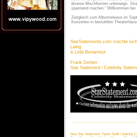
diverse Mischformen unterwegs. Str
spannend machen.“ Willkommen bei 
Zeitgleich zum Albumrelease im Sept
Konzerten in bestuhlten Theaterhäuse
StarStatements.com möchte sich
Laing
& Leila Benameur
Frank Gerber
Star Statement / Celebrity State
New Star Statement:
Taylor Swift
|
Sabrina C