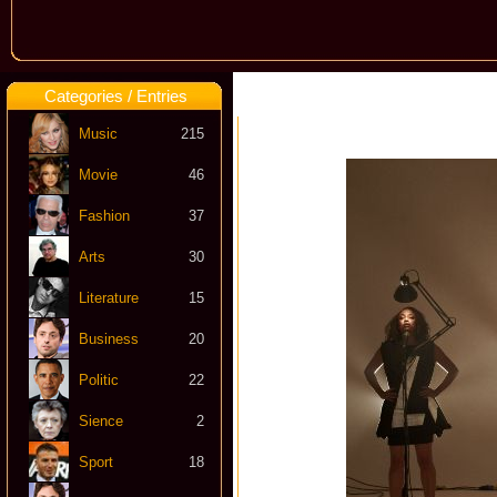
Categories / Entries
Music
215
Movie
46
Fashion
37
Arts
30
Literature
15
Business
20
Politic
22
Sience
2
Sport
18