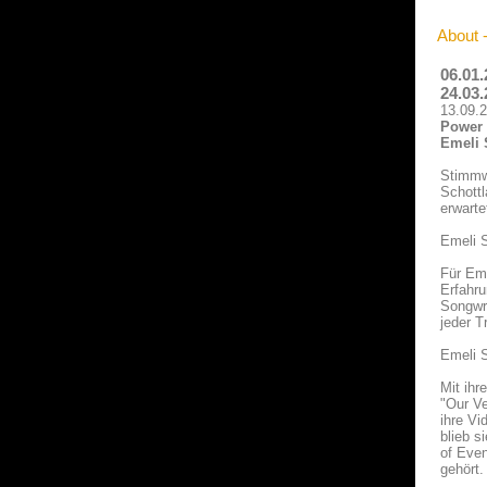
About 
06.01.
24.03.
13.09.
Power 
Emeli 
Stimmwu
Schottl
erwarte
Emeli 
Für Eme
Erfahru
Songwri
jeder T
Emeli 
Mit ihr
"Our Ve
ihre Vi
blieb s
of Even
gehört.