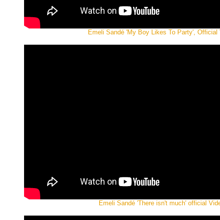
Emeli Sandé 'My Boy Likes To Party', Official
Emeli Sandé 'There isn't much' official Vid