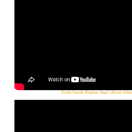
Emeli Sandé 'Brighter Days' official Vide