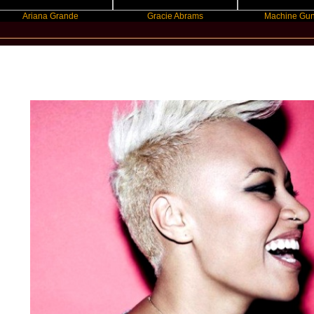
iana Grande
Gracie Abrams
Machine Gun Kelly
New Star Statements / Emeli Sande