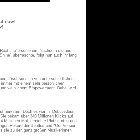
out now!
w!
"Real Life"erschienen. Nachdem die aus
ine" überraschte, folgt nun auch ihr lang
lben, lässt sie sich von unterschiedlichen
 immer mit einem sehr persönlichen
ng und weiblichem Empowerment. Dabei wird
h aufmerksam. Doch es war ihr Debüt-Album
 Sie bekam über 340 Millionen Klicks auf
4 Millionen Mal, erreichte Platinstatus und
rigen Rekord der Beatles und "Our Version
ss sie zu den ganz großen Musikerinnen