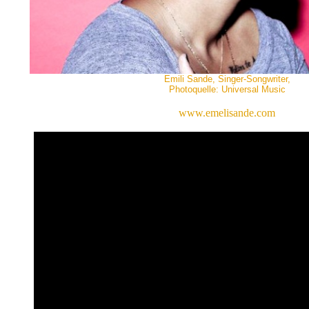
Emili Sande, Singer-Songwriter,
Photoquelle: Universal Music
www.emelisande.com