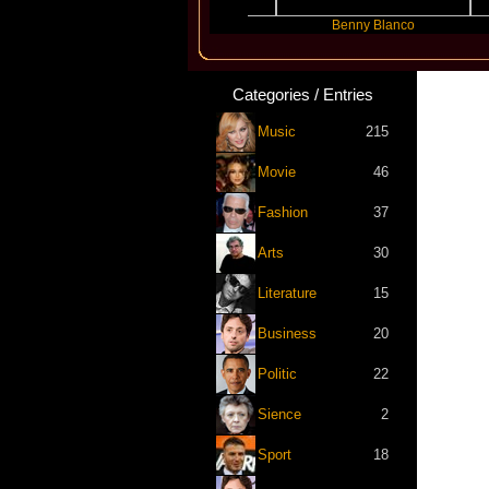
Slayyyer
Benny Blanco
Ar
Categories / Entries
Music
215
Movie
46
Fashion
37
Arts
30
Literature
15
Business
20
Politic
22
Sience
2
Sport
18