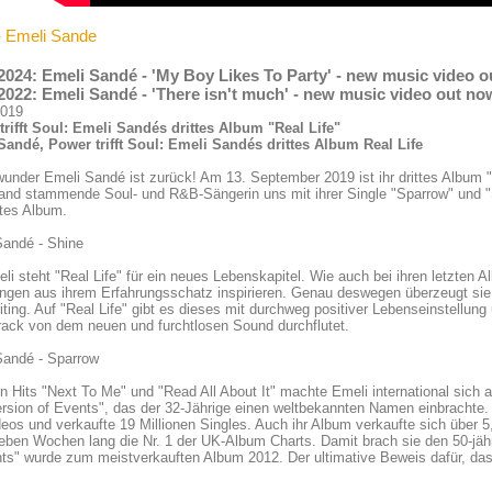
- Emeli Sande
2024: Emeli Sandé - 'My Boy Likes To Party' - new music video 
2022: Emeli Sandé - 'There isn't much' - new music video out no
2019
trifft Soul: Emeli Sandés drittes Album "Real Life"
Sandé, Power trifft Soul: Emeli Sandés drittes Album Real Life
nder Emeli Sandé ist zurück! Am 13. September 2019 ist ihr drittes Album 
and stammende Soul- und R&B-Sängerin uns mit ihrer Single "Sparrow" und "Sh
tes Album.
Sandé - Shine
li steht "Real Life" für ein neues Lebenskapitel. Wie auch bei ihren letzten A
ngen aus ihrem Erfahrungsschatz inspirieren. Genau deswegen überzeugt sie
ting. Auf "Real Life" gibt es dieses mit durchweg positiver Lebenseinstellu
rack von dem neuen und furchtlosen Sound durchflutet.
Sandé - Sparrow
en Hits "Next To Me" und "Read All About It" machte Emeli international sic
rsion of Events", das der 32-Jährige einen weltbekannten Namen einbrachte.
deos und verkaufte 19 Millionen Singles. Auch ihr Album verkaufte sich über 5,
ieben Wochen lang die Nr. 1 der UK-Album Charts. Damit brach sie den 50-jäh
ts" wurde zum meistverkauften Album 2012. Der ultimative Beweis dafür, da