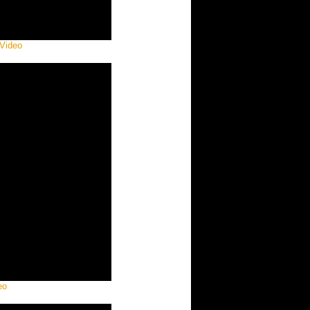
 Video
eo