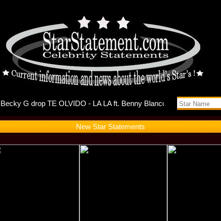
ts Self-D
New Star Statements