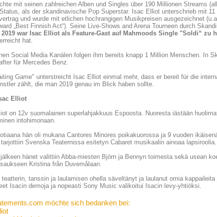
ichte mit seinen zahlreichen Alben und Singles über 190 Millionen Streams (all
Status, als der skandinavische Pop Superstar. Isac Elliot unterschrieb mit 11
nvertrag und wurde mit etlichen hochrangigen Musikpreisen ausgezeichnet (
rd „Best Finnish Act“). Seine Live-Shows and Arena Tourneen durch Skandin
 2019 war Isac Elliot als Feature-Gast auf Mahmoods Single "Soldi“ zu 
erreicht hat.
nen Social Media Kanälen folgen ihm bereits knapp 1 Million Menschen. In Sk
after für Mercedes Benz.
iting Game" unterstreicht Isac Elliot einmal mehr, dass er bereit für die inte
stler zählt, die man 2019 genau im Blick haben sollte.
Isac Elliot
liot on 12v suomalainen superlahjakkuus Espoosta. Nuoresta iästään huolimatta
minen intohimonaan.
otiaana hän oli mukana Cantores Minores poikakuorossa ja 9 vuoden ikäisenä
 tarjottiin Svenska Teaternissa esitetyn Cabaret musikaalin ainoaa lapsiroolia.
älkeen hänet valittiin Abba-miesten Björn ja Bennyn toimesta sekä usean ko
tsaukseen Kristina från Duvemålaan.
 teatterin, tanssin ja laulamisen ohella säveltänyt ja laulanut omia kappaileita
leet Isacin demoja ja nopeasti Sony Music valikoitui Isacin levy-yhtiöksi.
atements.com möchte sich bedanken bei:
iot