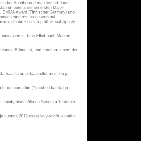
ein bei Spotify) und manifestiert damit
 Jahren bereits seinen ersten Major-
u.a. EMMA Award (Finnischer Grammy) und
avien sind restlos ausverkauft.
hören
, die direkt die Top 50 Global Spotify
andinavien ist Isac Elliot auch Marken-
rnationale Bühne ist, und somit zu einem der
 Isacilla on pitkään ollut musiikki ja
 Isac huomattiin (Youtuben kautta) ja
e-esiintymisen jälkeen Svenska Teaternin
 ja vuonna 2012 useat levy-yhtiöt olivatkin