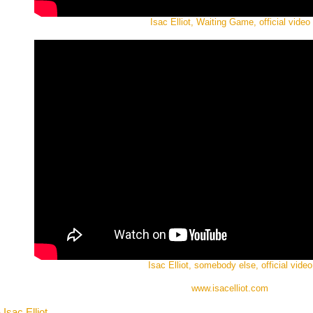
Isac Elliot, Waiting Game, official video
Isac Elliot, somebody else, official video
www.isacelliot.com
 Isac Elliot