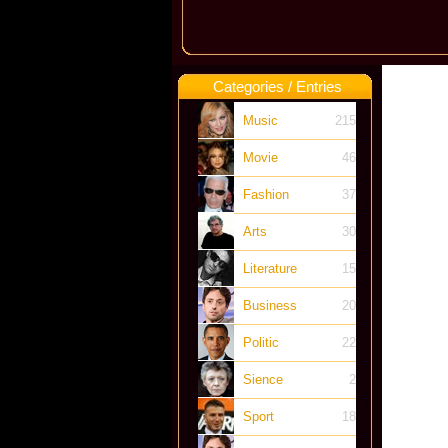
Categories / Entries
Music
215
Movie
46
Fashion
37
Arts
30
Literature
15
Business
20
Politic
22
Sience
2
Sport
18