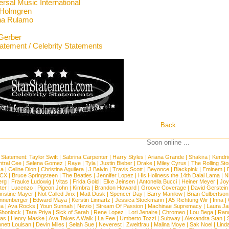
rsal Music International
 Holmgren
na Rulamo
Gerber
tatement / Celebrity Statements
Back
Soon online ...
 Statement:
Taylor Swift
|
Sabrina Carpenter
|
Harry Styles
|
Ariana Grande
|
Shakira
|
Kendri
tral Cee
|
Selena Gomez
|
Raye
|
Tyla
|
Justin Bieber
|
Drake
|
Miley Cyrus
|
The Rolling St
ca
|
Celine Dion
|
Christina Aguilera
|
J Balvin
|
Travis Scott
|
Beyonce
|
Blackpink
|
Eminem
|
XCX
|
Bruce Springsteen
|
The Beatles
|
Jennifer Lopez
|
His Holiness the 14th Dalai Lama
|
N
erg
|
Frauke Ludowig
|
Vitas
|
Frida Gold
|
Elke Jeinsen
|
Antonella Bucci
|
Heiner Meyer
|
Joy
ter
|
Lucenzo
|
Pigeon John
|
Kimbra
|
Brandon Howard
|
Groove Coverage
|
David Gerstein
ristine Mayer
|
Not Called Jinx
|
Matt Dusk
|
Spencer Day
|
Barry Manilow
|
Brian Culbertson
nnenberger
|
Edward Maya
|
Kerstin Linnartz
|
Jessica Stockmann
|
A5 Richtung Wir
|
Inna
|
ea
|
Ava Rocks
|
Youn Sunnah
|
Nevio
|
Stream Of Passion
|
Machinae Supremacy
|
Laura J
Shonlock
|
Tara Priya
|
Sick of Sarah
|
Rene Lopez
|
Lori Jenaire
|
Chromeo
|
Lou Bega
|
Ran
ias
|
Henry Maske
|
Ava Takes A Walk
|
La Fee
|
Umberto Tozzi
|
Subway
|
Alexandra Stan
|
nett Louisan
|
Devin Miles
|
Selah Sue
|
Neverest
|
Zweitfrau
|
Malina Moye
|
Sak Noel
|
Lind