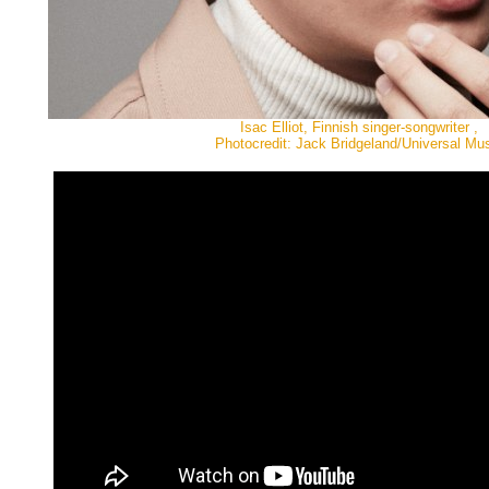
Isac Elliot, Finnish singer-songwriter ,
Photocredit: Jack Bridgeland/Universal Mu