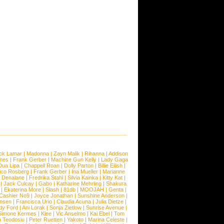
ck Lamar
|
Madonna
|
Zayn Malik
|
Rihanna
|
Addison
ones
|
Frank Gerber
|
Machine Gun Kelly
|
Lady Gaga
Dua Lipa
|
Chappell Roan
|
Dolly Parton
|
Billie Eilish
|
ico Rosberg
|
Frank Gerber
|
Ina Mueller
|
Marianne
 Denalane
|
Fredrika Stahl
|
Silvia Kainka
|
Kitty Kat
|
|
Jack Culcay
|
Gabo
|
Katharine Mehrling
|
Shakura
|
Ekaterina More
|
Slash
|
81db
|
MOOJAH
|
Genta
|
Cashier No9
|
Joyce Jonathan
|
Sunshine Anderson
|
ansen
|
Francisca Urio
|
Claudia Acuna
|
Julia Dietze
|
dy Ford
|
Ani Lorak
|
Sonja Zietlow
|
Sunrise Avenue
|
Simone Kermes
|
Klee
|
Vic Anselmo
|
Kai Ebel
|
Tom
a Teodosiu
|
Peter Ruetten
|
Yakoto
|
Marina Celeste
|