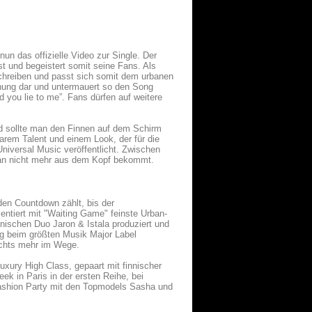
un das offizielle Video zur Single. Der
st und begeistert somit seine Fans. Als
schreiben und passt sich somit dem urbanen
iehung dar und untermauert so den Song
d you lie to me”. Fans dürfen auf weitere
nd sollte man den Finnen auf dem Schirm
barem Talent und einem Look, der für die
Universal Music veröffentlicht. Zwischen
man nicht mehr aus dem Kopf bekommt.
den Countdown zählt, bis der
sentiert mit "Waiting Game" feinste Urban-
ischen Duo Jaron & Istala produziert und
ung beim größten Musik Major Label
nichts mehr im Wege.
uxury High Class, gepaart mit finnischer
eek in Paris in der ersten Reihe, bei
Fashion Party mit den Topmodels Sasha und