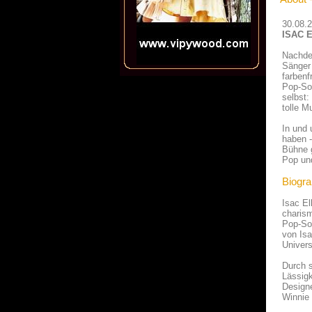
30.08.
ISAC E
Nachdem
Sänger 
farbenf
Pop-Sou
selbst:
tolle M
In und 
haben -
Bühne g
Pop un
Biogra
Isac El
charism
Pop-So
von Isa
Univers
Durch s
Lässigk
Designe
Winnie 