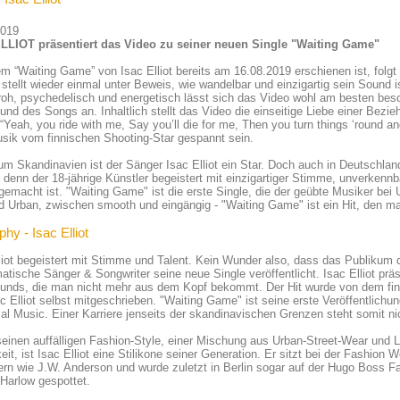
2019
LLIOT präsentiert das Video zu seiner neuen Single "Waiting Game"
 “Waiting Game” von Isac Elliot bereits am 16.08.2019 erschienen ist, folgt n
stellt wieder einmal unter Beweis, wie wandelbar und einzigartig sein Sound i
roh, psychedelisch und energetisch lässt sich das Video wohl am besten be
nd des Songs an. Inhaltlich stellt das Video die einseitige Liebe einer Bez
 “Yeah, you ride with me, Say you’ll die for me, Then you turn things ‘round an
usik vom finnischen Shooting-Star gespannt sein.
um Skandinavien ist der Sänger Isac Elliot ein Star. Doch auch in Deutschla
 denn der 18-jährige Künstler begeistert mit einzigartiger Stimme, unverkenn
emacht ist. "Waiting Game" ist die erste Single, die der geübte Musiker bei 
d Urban, zwischen smooth und eingängig - "Waiting Game" ist ein Hit, den 
phy - Isac Elliot
liot begeistert mit Stimme und Talent. Kein Wunder also, dass das Publikum 
atische Sänger & Songwriter seine neue Single veröffentlicht. Isac Elliot prä
unds, die man nicht mehr aus dem Kopf bekommt. Der Hit wurde von dem finn
c Elliot selbst mitgeschrieben. "Waiting Game" ist seine erste Veröffentlich
al Music. Einer Karriere jenseits der skandinavischen Grenzen steht somit 
einen auffälligen Fashion-Style, einer Mischung aus Urban-Street-Wear und L
eit, ist Isac Elliot eine Stilikone seiner Generation. Er sitzt bei der Fashion W
rn wie J.W. Anderson und wurde zuletzt in Berlin sogar auf der Hugo Boss 
Harlow gespottet.