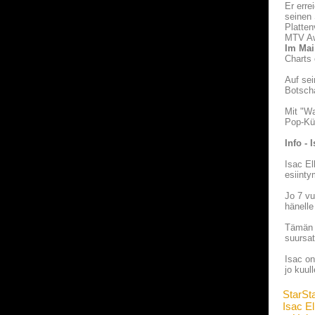
Er erre
seinen 
Platte
MTV Awa
Im Mai
Charts 
Auf sei
Botsch
Mit "Wa
Pop-Kün
Info - 
Isac El
esiinty
Jo 7 vu
hänelle
Tämän j
suursa
Isac on
jo kuul
StarSt
Isac Ell