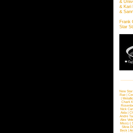
& Unive
& Kari
& San
Frank 
Star S
New Star
Rae
|
Cen
|
Metalli
Charli 
Rosenb
Nick Car
Aida
|
Ch
Andre Ta
Alex Vel
MissLi
|
Silvia D
Beck
|
An