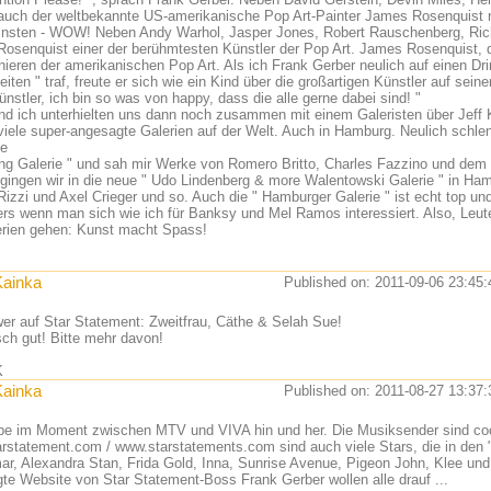
 auch der weltbekannte US-amerikanische Pop Art-Painter James Rosenquist
nsten - WOW! Neben Andy Warhol, Jasper Jones, Robert Rauschenberg, Richa
osenquist einer der berühmtesten Künstler der Pop Art. James Rosenquist, d
nieren der amerikanischen Pop Art. Als ich Frank Gerber neulich auf einen Dr
iten " traf, freute er sich wie ein Kind über die großartigen Künstler auf seine
nstler, ich bin so was von happy, dass die alle gerne dabei sind! "
nd ich unterhielten uns dann noch zusammen mit einem Galeristen über Jeff 
 viele super-angesagte Galerien auf der Welt. Auch in Hamburg. Neulich schlen
ie
ng Galerie " und sah mir Werke von Romero Britto, Charles Fazzino und dem
gingen wir in die neue " Udo Lindenberg & more Walentowski Galerie " in Ham
izzi und Axel Crieger und so. Auch die " Hamburger Galerie " ist echt top u
rs wenn man sich wie ich für Banksy und Mel Ramos interessiert. Also, Leute, 
erien gehen: Kunst macht Spass!
Kainka
Published on: 2011-09-06 23:45:
wer auf Star Statement: Zweitfrau, Cäthe & Selah Sue!
sch gut! Bitte mehr davon!
K
Kainka
Published on: 2011-08-27 13:37:
pe im Moment zwischen MTV und VIVA hin und her. Die Musiksender sind coo
rstatement.com / www.starstatements.com sind auch viele Stars, die in den 
r, Alexandra Stan, Frida Gold, Inna, Sunrise Avenue, Pigeon John, Klee u
te Website von Star Statement-Boss Frank Gerber wollen alle drauf ...