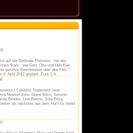
50
etzt auf der Berlinale Premiere, hat das
schen Stars , wie Götz Otto und Udo Kier
bt es positive Kommentare über den Film "
en 4. April 2012 geplant. Eure S.K.
56
tements / Celebrity Statement neue
Olivia Newton-John, Diane Birch, Simone
nda Brooke, Lina Button, Sola Rosa,
erber als nächstes aus dem Hut? Es bleibt
31
einer Meyer, Ekaterina More und Randy Ford