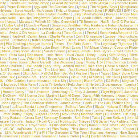
city
|
Eisenhauer
|
Woody Pitney
|
A Great Big World
|
Sam Smith
|
ANSA
|
La Rochelle Band
hak
|
Porter Robinson
|
Iggy and The German Kids
|
Iyeoka
|
The Majority Says
|
Klangkaruss
 Heldens
|
Steve Angello
|
As Animals
|
Kyla La Grange
|
Fenech Soler
|
RUEFUES
|
BAP
|
Co
race
|
Adrenaline Rush
|
Tom Gaebel
|
Seether
|
Laing
|
Mirel Wagner
|
Kovacs
|
Robby Mari
vous Nellie
|
Dee Dee Bridgewater
|
Alice Cooper
|
Juli
|
Adam Cohen
|
Nihils
|
James Francis 
ns
|
Vegas
|
Maraaya
|
Wretch 32
|
Mrs. Greenbird
|
Till Broenner
|
NazB
|
SerGIO Fertitta
|
r
|
Colbie Caillat
|
Conchita Wurst
|
Smashing Satellites
|
Max Raabe and Palast Orchester
|
|
Josef Salvat
|
Acollective
|
From Kid
|
Alexa Feser
|
Wyclef Jean
|
C.J.Ramone
|
Monsterhea
neka
|
Swiss & Die Andern
|
La Confianza
|
Tune Circus
|
I Prevail
|
SomeKindaWonderful
|
Gr
 Years
|
Hardwell
|
Calvin Harris
|
Charlie Winston
|
Emin
|
Olympique
|
Europe
|
Neonschwar
Queens
|
Pentatones
|
Kafka Tamura
|
Boxer
|
Death Team
|
Madeon
|
Lindsey Stirling
|
Imagi
sh
|
Ellie Goulding
|
Morgan James
|
Torres
|
The Sinful Saints
|
The Legendary Tigerman
|
R
rkynd
|
SuperScum
|
Martin Luke Brown
|
Faith Evans
|
MiA Mieze
|
Alesso
|
Coeur de Pirate
|
Mans Zelmerloew
|
Alesso
|
Sarah Connor
|
Aminata
|
Phela
|
Tove Styrke
|
Cold Creek Cou
reen
|
Delta Rae
|
Disclosure
|
Lions Head
|
David Zowie
|
Tobey Lucas
|
Seth Sentry
|
Thirt
|
Joe Stone
|
Lizz Wright
|
Niila
|
Bryan Adams
|
Stevans
|
Matteo Capreoli
|
Sido
|
James Ba
ivan
|
Kelvin Jones
|
David Garrett
|
Gin Wigmore
|
Ewig
|
Mumiy Troll
|
The Common Linnets
Shana Pearson
|
Felix Jaehn
|
Katy Perry
|
Andrea Bocelli
|
Take That
|
Chase & Status
|
Her
|
Neil Thomas
|
Jack Garratt
|
The Libertines
|
Rod Stewart
|
Seinabo Sey
|
Shawn Mendes
|
s Of Summer
|
Elton John
|
Fall Out Boy
|
Set Mo
|
Pristine
|
Nisse
|
Yates
|
Black Stone Cher
onas Blue
|
Alessia Cara
|
The Chainsmokers
|
Fleur East
|
All Saints
|
The Souls
|
Killerpilze
lly
|
Ollie Gabriel
|
Lucas Newman
|
Little Mix
|
Moderat
|
Black Coffee
|
DJ BoBo
|
Meghan Tr
 & Ingrosso
|
Alicia Keys
|
Justin Timberlake
|
Felix Jaehn & Herbert Groenemeyer
|
Lamiya 
Johannes Oerding
|
Calvin Harris and Rihanna
|
The Beauty Of Gemina
|
Zucchero
|
Fergie
|
Brooke Candy
|
The Lumineers
|
Annisokay
|
G-Easy & Jeremih
|
Flight Brigade
|
Jacob Wh
in DeGraw
|
MIA
|
Norma Jean Martine
|
Laith Al-Deen
|
Daya
|
Fifth Harmony
|
Kings of Leon
son
|
Ricky Martin
|
Juicy J & Kanye West
|
Rag N Bone Man
|
Sting
|
Solange Knowles
|
Thor
|
John Legend
|
The Chemical Brothers
|
James Arthur
|
Poets Of The Fall
|
Stefflon Don
|
Th
|
Alma
|
LaBrassBanda
|
Luke Christopher
|
Estikay
|
Von Welt
|
Sigala
|
Melanie C
|
Big Sean
rrix
|
Snakeships & MO
|
Louka
|
Depeche Mode
|
Pohlmann
|
Levina
|
Amanda
|
LCAW
|
Th
|
Peter Maffay
|
Highly Suspect
|
Kenay
|
Max Prosa
|
Matthias Reim
|
DJ Khaled
|
Elle King
|
Joey Badass
|
Gretta Ray
|
Sameday Records
|
Beth Ditto
|
Falco
|
Quinn Sullivan
|
John M
nstein
|
Jennifer Hudson
|
Noah Cyrus
|
Nothing But Thieves
|
Olli Banjo
|
Foo Fighters
|
Cami
na
|
Martin Garrix & Troye Sivan
|
Kirstin Maldonado
|
Train
|
Kaiser Franz Josef
|
Michael Pat
s
|
AC DC
|
dePresno
|
Superfruit
|
Elles Bailey
|
Nick Jonas
|
Kesha
|
Jain
|
Russ
|
Casper
|
a
|
SZA
|
Wunderwelt
|
Prinz Pi
|
The Gardener & The Tree
|
Shamans Harvest
|
Hare Squea
 Communion
|
Khalid
|
Louis Tomlinson
|
Grace Carter
|
AJR
|
Declan McKenna
|
Tom Grenna