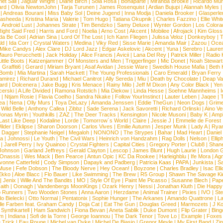
net Sali
|
Jaguar Wright
|
Diane Birch
|
Sola Rosa
|
Bonaparte
|
Miranda Brooke
|
Ricardo Mu
ard
|
Olivia NewtonJohn
|
Tarja Turunen
|
James Rosenquist
|
Ardian Bujupi
|
Alannah Myles
|
Andreas Bourani
|
Miss Baby Sol
|
Deine Jugend
|
Inna Modja
|
Daniela Brooker
|
Glasperle
asheeda
|
Kristina Maria
|
Valerie
|
Tom Hugo
|
Tatiana Okupnik
|
Charles Fazzino
|
Ellie Whit
|
Android Lust
|
Johannes Strate
|
Tim Bendzko
|
Samy Deluxe
|
Wynter Gordon
|
Los Colora
ight Said Fred
|
Harris and Ford
|
Noelia
|
Arno Cost
|
Akcent
|
Mobilee
|
Afrojack
|
Kim Gloss
da Be Cool
|
Adrian Sina
|
Lord Of The Lost
|
Ich Kann Fliegen
|
Julissa Veloz
|
Donkeyboy
|
T
ld
|
Ida Corr
|
Crystal Waters
|
Medina
|
Viky Red
|
Sisse Marie
|
Amanda Mair
|
Zazou
|
Oce
Mike Candys
|
Alex Clare
|
DJ Lord Jazz
|
Edgar Askelovic
|
Akcent
|
Yuna
|
Serebro
|
Lauren
auro Perucchetti
|
Jack Holiday
|
Alice Francis
|
Avicii
|
Lana Del Rey
|
Patrick Miller
|
Radio K
ittle Boots
|
Katzenjammer
|
Of Monsters and Men
|
Triggerfinger
|
Mic Donet
|
Noah Stewart
|
Graffiti6
|
Gerard
|
Miriam Bryant
|
Asaf Avidan
|
Jessie Ware
|
Swedish House Mafia
|
Beth 
 Bomb
|
Mia Martina
|
Sarah Hackett
|
The Young Professionals
|
Caro Emerald
|
Bryan Ferry
amirez
|
Richard Durand
|
Michael Canitrot
|
Ally Sereda
|
Miu
|
Death by Chocolate
|
Deap Val
ard
|
Dolcenera
|
Jake Bugg
|
Kris Menace
|
Rainy Milo
|
Jeff M Dixon
|
Any Color Black
|
Yen
erski
|
A Life Divided
|
Ramona Rotstich
|
Mia Diekow
|
Linda Hesse
|
Soehne Mannheims
|
I
|
Ntjam Rosie
|
Flavia Coelho
|
Sandra Nkake
|
Follow YourInstinct
|
Lauter Leben
|
Jaqee
|
ea
|
Nena
|
Olly Murs
|
Toya DeLazy
|
Amanda Jenssen
|
Eddie TheGun
|
Neon Dogs
|
Grim
|
Wild Belle
|
Anthony Callea
|
Zibbz
|
Sade Serena
|
Jack Savoretti
|
Richard Orlinski
|
Aino V
Jonas Myrin
|
Youthkills
|
ZAZ
|
The Deer Tracks
|
Kensington
|
Nicole Musoni
|
Baby K
|
Ampl
Last Like Deep
|
Kodaline
|
Lorde
|
Tomorrow´s World
|
Claire
|
Jessie J
|
Emmelie de Forest
ilder
|
Eklipse
|
Sharon Doorson
|
Carlos Vives
|
Emilie Autumn
|
Jesper Munk
|
Lady A
|
Ryan
d Dagger
|
Stephanie Neigel
|
Megaloh
|
NONONO
|
The Strypes
|
Bahar
|
Mad Heart
|
Danie
la
|
Johnossi
|
Le Youth
|
The Civil Wars
|
Heinrich von Handzahm
|
Rag Dolls
|
Nelson
|
Ellip
|
Jarell Perry
|
Ivy Quainoo
|
Crystal Fighters
|
Capital Cities
|
Gregory Porter
|
Club8
|
Shane
e Johnson
|
Garland Jeffreys
|
Gerald Clayton
|
Lescop
|
James Blunt
|
Hugh Laurie
|
London 
 Onassis
|
Wes Mack
|
Ben Pearce
|
Antun Opic
|
KC Da Rookee
|
Harleighblu
|
Ife Mora
|
Ag
vonne Catterfeld
|
Cody Simpson
|
Dapayk and Padberg
|
Patricia Kaas
|
PAPA
|
Junkista
|
S
Muse
|
Fefe Dobson
|
The Bloody Nerve
|
Hey Ocean!
|
Boyzone
|
Charles Bradley
|
Isac Elli
Ekko
|
Aloe Blacc
|
Flo Bauer
|
Like Swimming
|
The Brew
|
R5 Group
|
Shawn The Savage Ki
|
Jenix
|
Wille And The Bandits
|
MO
|
Style Of Eye
|
Paint Me Picasso
|
Susanne Blech
|
Pape
aith
|
Oonagh
|
Vandenbergs MoonKings
|
Ozark Henry
|
Nessi
|
Jonathan Kluth
|
Die Happy
p Runners
|
Two Wooden Stones
|
Anna Aaron
|
Herzdame
|
Animal Trainer
|
Pixies
|
IVO
|
Ste
o Bielecki
|
Otto Normal
|
Pentatonix
|
Sophie Hunger
|
The Arkanes
|
Amando Quattrone
|
La
lle Farben feat. Graham Candy
|
Doja Cat
|
Eat The Gun
|
Douglas Greed
|
Marmozets
|
J K
|
Synthkartell
|
Ham Sandwich
|
Fiona Bevan
|
Aneta Sablik
|
Duke Dumont
|
Flip Grater
|
Bing
om
|
Indiana
|
Sofi de la Torre
|
George Ioannou
|
The Dark Tenor
|
Tove Lo
|
Example
|
Foxes
 Trick
|
Eau Rouge
|
Michel van Dyke
|
Michel De Biasio
|
Gregor Meyle
|
My First Band
|
Zi