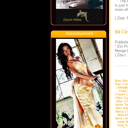
" The t
is just
more eff
( Zitat:
Bill Cli
Advertisement
Publish
" Ein Pr
Menge L
( Zita t:
New Star
Rae
|
Cen
|
Metalli
Charli
Frauke 
|
Nick Ca
Aida
|
Ch
Andre Ta
Alex Vel
MissLi
|
Silvia D
Beck
|
An
Liebe M
Andy G