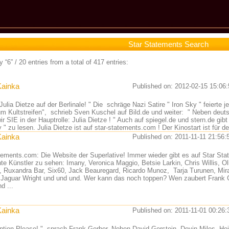
Star Statements Search
 “6” / 20 entries from a total of 417 entries:
Kainka
Published on: 2012-02-15 15:06:
ulia Dietze auf der Berlinale! " Die schräge Nazi Satire " Iron Sky " feierte j
m Kultstreifen", schrieb Sven Kuschel auf Bild.de und weiter: " Neben deut
ir SIE in der Hauptrolle: Julia Dietze ! " Auch auf spiegel.de und stern.de gi
 " zu lesen. Julia Dietze ist auf star-statements.com ! Der Kinostart ist für d
Kainka
Published on: 2011-11-11 21:56:
tements.com: Die Website der Superlative! Immer wieder gibt es auf Star Sta
nte Künstler zu sehen: Imany, Veronica Maggio, Betsie Larkin, Chris Willis, 
 Ruxandra Bar, Six60, Jack Beauregard, Ricardo Munoz, Tarja Turunen, Mira
 Jaguar Wright und und und. Wer kann das noch toppen? Wen zaubert Frank G
d ...
Kainka
Published on: 2011-11-01 00:26:
ntion Please! ", sprach Frank Gerber. Neben David Gerstein, Devin Miles, H