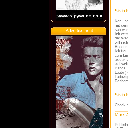
Silvia 
Karl La
mit dem
seh was
Advertisement
Ich wer
der Wel
will ni
Besseres
Ich fre
com bin
exklusi
weltweit
Bands, 
Leute )
Ludowig
Rosberg 
Silvia 
Check 
Mark Z
Publish