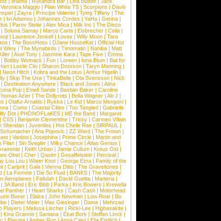
noz
|
Ilhama
|
Ruxandra Bar
|
Lina Button
|
Jack
|
Veronica Maggio
|
Plain White TS
|
Scorpions
|
Davis
nspiel
|
Zayra
|
Principe Valiente
|
Tying Tiffany
|
The
e
|
Ivi Adamou
|
Johannes Cordes
|
YaHa
|
Gerina
|
dos
|
Parov Stelar
|
Alex Mica
|
Milk Inc
|
The Disco
|
Soluna Samay
|
Marco Carta
|
Eisbrecher
|
Celia
|
ooji
|
Laurence Jenkell
|
Lovex
|
Willy Moon
|
Tara
ana
|
The BossHoss
|
DJane HouseKat
|
Official Hot
t Wery
|
The Mynabirds
|
Timomatic
|
Nahiba
|
Matt
iller
|
Axel Tony
|
Jasmine Kara
|
Tape Five
|
Emma
|
Bobby Womack
|
Fun
|
Loreen
|
Iona Blum
|
Bat for
Hart
|
Leslie Clio
|
Sharon Doorson
|
Taryn Manning
|
|
Neon Hitch
|
Kobra and the Lotus
|
Arthur Higelin
|
ly
|
Skip The Use
|
TinkaBelle
|
Ola Svensson
|
Nick
|
Destination Anywhere
|
Black and Jones
|
Alina
cona Pop
|
Emeli Sande
|
Bastian Baker
|
Caroline
Thomas Azier
|
The Dollyrots
|
Bella Wagner
|
Alt-J
|
es
|
Olafur Arnalds
|
Rykka
|
Le Kid
|
Marco Mengoni
|
enna
|
Como
|
Coastal Cities
|
Too Tangled
|
Gabrielle
ify Dot
|
PHONOFLaKES
|
ME the Band
|
Margaret
|
CSS
|
Benjamin Clementine
|
Tricky
|
Carmen Villain
 Sheridan
|
Juveniles
|
Hot Chelle Rae
|
SIRPAUL
|
l Schumacher
|
Ana Popovic
|
ZZ Ward
|
The Frown
|
hant
|
Vanbot
|
Josephina
|
Prime Circle
|
Martin and
 Filan
|
Siri Svegler
|
Milky Chance
|
Atlas Genius
|
Grammar
|
Keith Urban
|
Jamie Cullum
|
Kreuz Ost
|
nes Obel
|
Cher
|
Qasim
|
Gesaffelstein
|
Percival
|
ay Lou Lou
|
Water Knot
|
George Ezra
|
Family of the
ot
|
Carlprit
|
Gala
|
Vienna Ditto
|
The Graveltones
|
d
|
La Femme
|
Die So Fluid
|
BANKS
|
The Majority
r Aeroplanes
|
Fallulah
|
David Guetta
|
Marteria
|
|
3A Band
|
Eric Bibb
|
Parka
|
Kris Bowers
|
Krewella
el Panther
|
I Heart Sharks
|
Cash Cash
|
Motorhead
urin Buser
|
Elaiza
|
John Newman
|
Low Roar
|
Bo
obe
|
Dieter Meier
|
Max Giesinger
|
Dame
|
Mehrzad
o Players
|
Melissa Lischer
|
Ricki-Lee
|
Highasakite
|
|
Kina Grannis
|
Santana
|
Ekat Bork
|
Steffen Linck
|
nc
|
Plasma
|
Amber Run
|
Anna Calvi
|
Ella Endlich
|