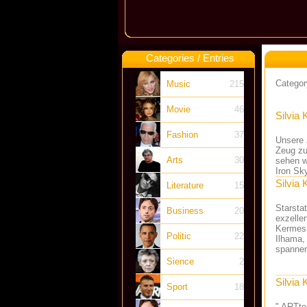
Categories / Entries
Category
Music
215
Movie
46
Silvia 
Fashion
37
Unsere J
Zeug zu
Arts
30
sehen w
Iron Sky
Silvia 
Literature
15
Starsta
Business
20
exzelle
Kermes,
Politic
22
Ilhama,
spannen
Sience
2
Silvia 
Sport
18
" ARTte