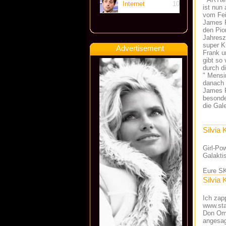
Internet
10
ist nun
vom Fei
James R
den Pio
Jahresze
super Kü
Advertisement
Frank u
gibt so
durch d
" Mensi
danach 
James R
besonde
die Gal
Silvia 
Girl-Po
Galakti
Eure S
Silvia 
Ich zap
www.sta
Don Oma
angesag