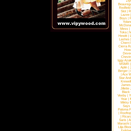
Ziy
Beaureg
Redfield
Slot
|
R
Lazee
Boys
|
R
Yolan
McDona
Mess
|
Toka
|
M
Hewitt
|
L
Lashes
Cherri
Cierra R
How
Devec
Chevin
Iggy Azal
MSMR
Aplin
|
Berger
|
|
Ace W
Star An
Krewel
James
Jillett
Black
Veeby
|
Y
Year
|
Mikky 
Says
Paloma F
|
Roofto
|
Ricard
Saris
|
A
Marashi
Lilja Blo
Felidae