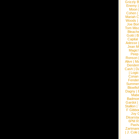
Grizzly 
Enemy
Moon
Cohen
|
Mariah C
Woods
|
Joe Bo
Tom Mis
Bleach
Gotti
|
B
Capital
Adesse
Jean Mi
Magic!
Peep
Ronson
Alive
|
Ma
Dendem
Cash
|
Da
|
Logic
Conan
Fender
Summer
Blowfis
Dagny
|
Mabe
Badmom
Gardot
|
Stallion
|
F Gibbo
Joy 
Disarsta
6PM 
Pash
Zartman
|
J. Cole