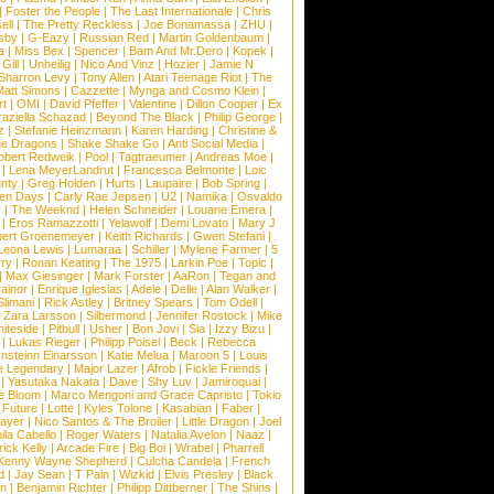
|
Foster the People
|
The Last Internationale
|
Chris
ell
|
The Pretty Reckless
|
Joe Bonamassa
|
ZHU
|
sby
|
G-Eazy
|
Russian Red
|
Martin Goldenbaum
|
a
|
Miss Bex
|
Spencer
|
Bam And Mr.Dero
|
Kopek
|
Gill
|
Unheilig
|
Nico And Vinz
|
Hozier
|
Jamie N
Sharron Levy
|
Tony Allen
|
Atari Teenage Riot
|
The
Matt Simons
|
Cazzette
|
Mynga and Cosmo Klein
|
rt
|
OMI
|
David Pfeffer
|
Valentine
|
Dillon Cooper
|
Ex
aziella Schazad
|
Beyond The Black
|
Philip George
|
z
|
Stefanie Heinzmann
|
Karen Harding
|
Christine &
ne Dragons
|
Shake Shake Go
|
Anti Social Media
|
obert Redweik
|
Pool
|
Tagtraeumer
|
Andreas Moe
|
|
Lena MeyerLandrut
|
Francesca Belmonte
|
Loic
nty
|
Greg Holden
|
Hurts
|
Laupaire
|
Bob Spring
|
een Days
|
Carly Rae Jepsen
|
U2
|
Namika
|
Osvaldo
y
|
The Weeknd
|
Helen Schneider
|
Louane Emera
|
|
Eros Ramazzotti
|
Yelawolf
|
Demi Lovato
|
Mary J
bert Groenemeyer
|
Keith Richards
|
Gwen Stefani
|
Leona Lewis
|
Lumaraa
|
Schiller
|
Mylene Farmer
|
5
ry
|
Ronan Keating
|
The 1975
|
Larkin Poe
|
Topic
|
|
Max Giesinger
|
Mark Forster
|
AaRon
|
Tegan and
ainor
|
Enrique Iglesias
|
Adele
|
Delle
|
Alan Walker
|
Slimani
|
Rick Astley
|
Britney Spears
|
Tom Odell
|
|
Zara Larsson
|
Silbermond
|
Jennifer Rostock
|
Mike
iteside
|
Pitbull
|
Usher
|
Bon Jovi
|
Sia
|
Izzy Bizu
|
|
Lukas Rieger
|
Philipp Poisel
|
Beck
|
Rebecca
nsteinn Einarsson
|
Katie Melua
|
Maroon 5
|
Louis
e Legendary
|
Major Lazer
|
Afrob
|
Fickle Friends
|
|
Yasutaka Nakata
|
Dave
|
Shy Luv
|
Jamiroquai
|
e Bloom
|
Marco Mengoni and Grace Capristo
|
Tokio
|
Future
|
Lotte
|
Kyles Tolone
|
Kasabian
|
Faber
|
ayer
|
Nico Santos & The Broiler
|
Little Dragon
|
Joel
la Cabello
|
Roger Waters
|
Natalia Avelon
|
Naaz
|
rick Kelly
|
Arcade Fire
|
Big Boi
|
Wrabel
|
Pharrell
Kenny Wayne Shepherd
|
Culcha Candela
|
French
d
|
Jay Sean
|
T Pain
|
Wizkid
|
Elvis Presley
|
Black
n
|
Benjamin Richter
|
Philipp Dittberner
|
The Shins
|