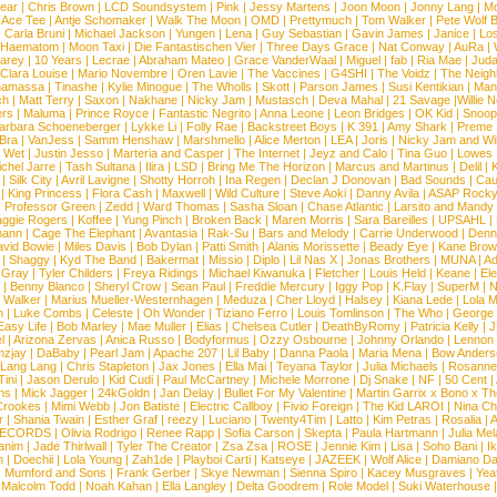
Bear
|
Chris Brown
|
LCD Soundsystem
|
Pink
|
Jessy Martens
|
Joon Moon
|
Jonny Lang
|
Mo
|
Ace Tee
|
Antje Schomaker
|
Walk The Moon
|
OMD
|
Prettymuch
|
Tom Walker
|
Pete Wolf 
|
Carla Bruni
|
Michael Jackson
|
Yungen
|
Lena
|
Guy Sebastian
|
Gavin James
|
Janice
|
Los
Haematom
|
Moon Taxi
|
Die Fantastischen Vier
|
Three Days Grace
|
Nat Conway
|
AuRa
|
arey
|
10 Years
|
Lecrae
|
Abraham Mateo
|
Grace VanderWaal
|
Miguel
|
fab
|
Ria Mae
|
Juda
Clara Louise
|
Mario Novembre
|
Oren Lavie
|
The Vaccines
|
G4SHI
|
The Voidz
|
The Neigh
namassa
|
Tinashe
|
Kylie Minogue
|
The Wholls
|
Skott
|
Parson James
|
Susi Kentikian
|
Mani
ch
|
Matt Terry
|
Saxon
|
Nakhane
|
Nicky Jam
|
Mustasch
|
Deva Mahal
|
21 Savage
|
Willie 
ers
|
Maluma
|
Prince Royce
|
Fantastic Negrito
|
Anna Leone
|
Leon Bridges
|
OK Kid
|
Snoop
arbara Schoeneberger
|
Lykke Li
|
Folly Rae
|
Backstreet Boys
|
K 391
|
Amy Shark
|
Preme
 Bra
|
VanJess
|
Samm Henshaw
|
Marshmello
|
Alice Merton
|
LEA
|
Joris
|
Nicky Jam and Will
|
Wet
|
Justin Jesso
|
Marteria and Casper
|
The Internet
|
Jeyz and Calo
|
Tina Guo
|
Lowes
chel Jarre
|
Tash Sultana
|
Ilira
|
LSD
|
Bring Me The Horizon
|
Marcus and Martinus
|
Delil
|
K
|
Silk City
|
Avril Lavigne
|
Shotty Horroh
|
Ina Regen
|
Declan J Donovan
|
Bad Sounds
|
Cau
|
King Princess
|
Flora Cash
|
Maxwell
|
Wild Culture
|
Steve Aoki
|
Danny Avila
|
ASAP Rock
|
Professor Green
|
Zedd
|
Ward Thomas
|
Sasha Sloan
|
Chase Atlantic
|
Larsito and Mandy 
ggie Rogers
|
Koffee
|
Yung Pinch
|
Broken Back
|
Maren Morris
|
Sara Bareilles
|
UPSAHL
|
ann
|
Cage The Elephant
|
Avantasia
|
Rak-Su
|
Bars and Melody
|
Carrie Underwood
|
Denni
vid Bowie
|
Miles Davis
|
Bob Dylan
|
Patti Smith
|
Alanis Morissette
|
Beady Eye
|
Kane Bro
|
Shaggy
|
Kyd The Band
|
Bakermat
|
Missio
|
Diplo
|
Lil Nas X
|
Jonas Brothers
|
MUNA
|
Ad
 Gray
|
Tyler Childers
|
Freya Ridings
|
Michael Kiwanuka
|
Fletcher
|
Louis Held
|
Keane
|
El
|
Benny Blanco
|
Sheryl Crow
|
Sean Paul
|
Freddie Mercury
|
Iggy Pop
|
K.Flay
|
SuperM
|
N
 Walker
|
Marius Mueller-Westernhagen
|
Meduza
|
Cher Lloyd
|
Halsey
|
Kiana Lede
|
Lola 
h
|
Luke Combs
|
Celeste
|
Oh Wonder
|
Tiziano Ferro
|
Louis Tomlinson
|
The Who
|
George 
Easy Life
|
Bob Marley
|
Mae Muller
|
Elias
|
Chelsea Cutler
|
DeathByRomy
|
Patricia Kelly
|
J
l
|
Arizona Zervas
|
Anica Russo
|
Bodyformus
|
Ozzy Osbourne
|
Johnny Orlando
|
Lennon 
zjay
|
DaBaby
|
Pearl Jam
|
Apache 207
|
Lil Baby
|
Danna Paola
|
Maria Mena
|
Bow Anders
Lang Lang
|
Chris Stapleton
|
Jax Jones
|
Ella Mai
|
Teyana Taylor
|
Julia Michaels
|
Rosanne
Tini
|
Jason Derulo
|
Kid Cudi
|
Paul McCartney
|
Michele Morrone
|
Dj Snake
|
NF
|
50 Cent
|
ns
|
Mick Jagger
|
24kGoldn
|
Jan Delay
|
Bullet For My Valentine
|
Martin Garrix x Bono x T
Crookes
|
Mimi Webb
|
Jon Batiste
|
Electric Callboy
|
Fivio Foreign
|
The Kid LAROI
|
Nina C
r
|
Shania Twain
|
Esther Graf
|
reezy
|
Luciano
|
Twenty4Tim
|
Latto
|
Kim Petras
|
Rosalia
|
A
RECORDS
|
Olivia Rodrigo
|
Renee Rapp
|
Sofia Carson
|
Skepta
|
Paula Hartmann
|
Julia Mel
anim
|
Jade Thirlwall
|
Tyler The Creator
|
Zsa Zsa
|
ROSE
|
Jennie Kim
|
Lisa
|
Soho Bani
|
I
n
|
Doechii
|
Lola Young
|
Zah1de
|
Playboi Carti
|
Katseye
|
JAZEEK
|
Wolf Alice
|
Damiano Da
|
Mumford and Sons
|
Frank Gerber
|
Skye Newman
|
Sienna Spiro
|
Kacey Musgraves
|
Yea
Malcolm Todd
|
Noah Kahan
|
Ella Langley
|
Delta Goodrem
|
Role Model
|
Suki Waterhouse