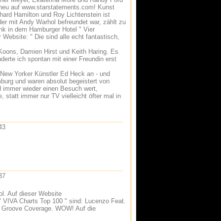
 neu auf
www.starstatements.com
! Kunst
rd Hamilton und Roy Lichtenstein ist
er mit Andy Warhol befreundet war, zählt zu
ink in dem Hamburger Hotel " Vier
r Website: " Die sind alle echt fantastisch,
Koons, Damien Hirst und Keith Haring. Es
derte ich spontan mit einer Freundin erst
 New Yorker Künstler Ed Heck an - und
burg und waren absolut begeistert von
nd immer wieder einen Besuch wert,
statt immer nur TV vielleicht öfter mal in
43
37
l. Auf dieser Website
" VIVA Charts Top 100 " sind: Lucenzo Feat.
nd Groove Coverage. WOW! Auf die