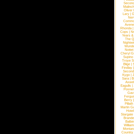
Second
Malinc
Oliver
Lary
|
G
Ner
Commo
Avene
Rhonda
Cops
|
N
Years &
The 
Nightwi
Wunde
Nottet
Cheryl G
Supino
Troye S
Blige
|
Findlay
Second
Kygo
|
J
Sara
|
Bi
Axwel
Eagulls
|
Posner
Gav
Fergu
Berry
Pillath
Martin Ga
Hotel
Stargate
Brande
Balbi
William
Montan
Country