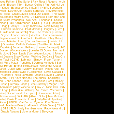
ses Pelham
|
The Script
|
Rick Ross
|
Rogers
|
Arch
Band
|
Bryson Tiller
|
Bootsy Collins
|
First Aid Kit
|
Lo
t Kings
|
Evanescence
|
MGMT
|
NERD
|
Leonard
Wisin
|
Kelvyn Colt
|
Jacob Sartorius
|
Revolverheld
|
s Priest
|
Craig David
|
Shout Out Louds
|
The Wake
bourhood
|
Maitre Gims
|
JB Dunckel
|
Beth Hart and
c Street Preachers
|
Alex Aris
|
Fishbach
|
I Salute
|
Nelson
|
Paul Kalkbrenner
|
CNCO
|
Ruel
|
Snakehips
|
 Dogg
|
Becky G
|
Bury Tomorrow
|
Nicki Minaj
|
Yo
|
Childish Gambino
|
Post Malone
|
Daughtry
|
Sero
|
 Smith and Era Istrefi
|
Nao
|
The Carters
|
Cosha
|
|
Voyce
|
Lance Butters
|
2Cellos
|
Jonas Kaufmann
|
lingande and Broken Back
|
GoldLink
|
Elley Duhe
|
ses
|
Mikolas Josef
|
Barbra Streisand
|
Isaiah
|
Lil
y
|
Octavian
|
Call Me Karizma
|
Toni Romiti
|
Mark
Capristo
|
Jonathan Hellberg
|
Lauren Jauregui
|
Half
Bosse
|
Wincent Weiss
|
Leader Of Down
|
Normani
|
s Lloyd
|
Dean Lewis
|
Von Wegen Lisbeth
|
Johnny
wn
|
Joanne Shaw Taylor
|
Walking On Cars
|
Rita Ora
el Tawil
|
CZYK
|
Labrinth
|
Shindy
|
Frank Turner
|
en
|
Mura Masa
|
Yungblud
|
Dermot Kennedy
|
Sam
iall Horan
|
Emma Steinbakken
|
Alexander Oscar
|
Marsh
|
Juice Wrld
|
Marilyn Manson
|
Hootie And The
Michael
|
Liam Payne
|
Gentleman
|
Lewis Capaldi
|
P Cooper
|
Pietro Lombardi
|
Jessie Reyez
|
Clueso
|
Stella
|
Elif
|
Kiara Nelson
|
The Killers
|
Soolking
|
on
|
John Lennon
|
Yello
|
The Chicks
|
Cro
|
Melody
 Cash
|
Jeremy Loops
|
Bree Runway
|
Megan Thee
Aerosmith
|
Amy Winehouse
|
Jay Z
|
Alicia Awa
|
Billy
he Edge
|
Maneskin
|
Willow
|
Rio Reiser
|
Yaenniver
|
huba
|
Shirin David
|
Ice Spice
|
Domiziana
|
A-ha
|
lli Neumann
|
Blink-182
|
Alvaro Soler
|
Tate McRae
|
adin
|
Perrie Edwards
|
Lune
|
BabyMetal
|
Apsilon
|
kkimel
|
FiNCH
|
Cat Burns
|
Zymba
|
Kool Savas
|
vid
|
Madison Beer
|
Haftbefehl
|
Olivia Dean
|
CAPO
t
|
BTS
|
FLO
|
Holly Humberstone
|
Rauw Alejandro
|
|
Gracie Abrams
|
Victoria Monet
|
Slayyyter