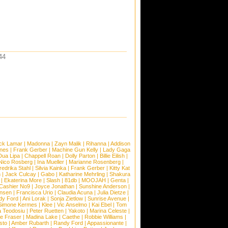
44
ck Lamar
|
Madonna
|
Zayn Malik
|
Rihanna
|
Addison
ones
|
Frank Gerber
|
Machine Gun Kelly
|
Lady Gaga
Dua Lipa
|
Chappell Roan
|
Dolly Parton
|
Billie Eilish
|
Nico Rosberg
|
Ina Mueller
|
Marianne Rosenberg
|
redrika Stahl
|
Silvia Kainka
|
Frank Gerber
|
Kitty Kat
n
|
Jack Culcay
|
Gabo
|
Katharine Mehrling
|
Shakura
|
Ekaterina More
|
Slash
|
81db
|
MOOJAH
|
Genta
|
Cashier No9
|
Joyce Jonathan
|
Sunshine Anderson
|
ansen
|
Francisca Urio
|
Claudia Acuna
|
Julia Dietze
|
dy Ford
|
Ani Lorak
|
Sonja Zietlow
|
Sunrise Avenue
|
Simone Kermes
|
Klee
|
Vic Anselmo
|
Kai Ebel
|
Tom
a Teodosiu
|
Peter Ruetten
|
Yakoto
|
Marina Celeste
|
e Fraser
|
Madina Lake
|
Caethe
|
Robbie Williams
|
sto
|
Amber Rubarth
|
Randy Ford
|
Appassionante
|