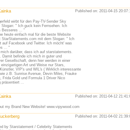
Kainka
Published on: 2011-04-15 20:07:
gerfeld wirbt für den Pay-TV-Sender Sky
 Slogan: " Ich guck kein Fernsehen. Ich
 Besseres ... "
be heute einfach mal für die beste Website
t StarStatements.com mit dem Slogan: " Ich
cht auf Facebook und Twitter. Ich möcht' was
 ... "
u mich darüber, dass ich auf starstatements.
. Damit befinde ich mich in guter und
ver Gesellschaft, denn hier werden in einer
 einzigartigen Art und Weise nur Stars,
Künstler, VIP's und WIL's ( Wirklich interessante
 wie z.B. Sunrise Avenue, Devin Miles, Frauke
, Frida Gold und Formula 1 Driver Nico
präsentiert ...
Kainka
Published on: 2011-04-12 21:41:
out my Brand New Website! www.vipywood.com
uckerberg
Published on: 2011-04-02 21:39:
ed by Starstatement / Celebrity Statements